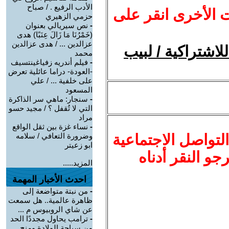
الأدب الرفيع . / صباح
ت الأخرى انقر على
حزمي الزهيري
-
نص سيريالي بعنوان
(خَمْرُنَا مَا زَالَ عِنَبًا) هدى
عزالدين ... / هدى عزالدين
لاشتراكية / لبيب
محمد
-
فيلم أندريه زفياغينتسيف
-العودة- دراما عائلية تعرض
على خلفية ... / علي
المسعود
-
سنجار: ماهي سر الذاكرة
التي لا تُقفل ؟ / مجيد حسو
مراد
-
نساء غزة بين ثقل الواقع
لتواصل الاجتماعية
وضرورة التعافي / سلامه
ابو زعيتر
نرجو النقر أدناه
المزيد.....
احدث الأخبار المهمة
-
من نبتة متواضعة إلى
ظاهرة عالمية.. هل سمعت
عن شاي الروبيوس م ...
-
ترامب يحاول مجددًا الحد
من سياحة الولادة ومنح