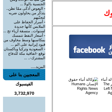
الجنسية بالولا ...
-
البعوض أذكى ممّا تظن..
وك
يتذكّر من يحاولون ضربه
لتجنّبهم
-
أسرار الحفاظ على
الملابس كأنها جديدة
لسنوات.. منسقة أزياء تج ...
-
أسعار النفط تتمسك
بمكاسبها وسط مخاوف من
قيود إيرانية على الم ...
-
السعودية وتركيا وباكستان
توقع -اتفاقية مكة للدفاع
المشترك-.. ...
المزيد.....
المعجبين بنا على
الفيسبوك
3,732,970