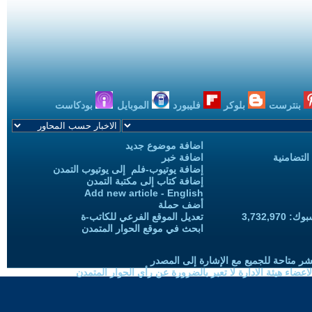
بنترست
بلوكر
فليبورد
الموبايل
بودكاست
اضافة موضوع جديد
التضامنية
اضافة خبر
إضافة يوتيوب-فلم إلى يوتيوب التمدن
إضافة كتاب إلى مكتبة التمدن
Add new article - English
أضف حملة
3,732,97
تعديل الموقع الفرعي للكاتب-ة
ابحث في موقع الحوار المتمدن
شر متاحة للجميع مع الإشارة إلى المصدر
ضاء هيئة الادارة لا تعبر بالضرورة عن رأي الحوار المتمدن