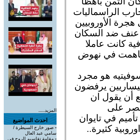
ان الثمن باهظا
ارب الراسماليات
 هجرة الأوروبيين
ل عنف ضد السكان
ية كانت عاملا
ساهمت في نهوض
سوفيتيه هو مجرد
يساريين يرفضون
ع أن يقول ان
قتصر على
المزيد.....
تأميم في تايوان
احدث المواضيع
روبية كثيرة..
-
صور خارج السيطرة /
سامي عبد العال
-
مقامة تقاسيم الروح في