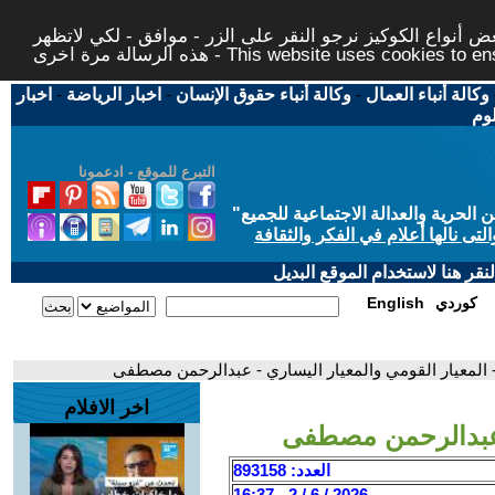
 أنواع الكوكيز نرجو النقر على الزر - موافق - لكي لاتظهر
This website uses cookies to ensure you ge
وكالة أنباء العمال
-
وكالة أنباء حقوق الإنسان
-
اخبار الرياضة
-
اخبار
لوم
التبرع للموقع - ادعمونا
حرية والعدالة الاجتماعية للجميع
"
تى نالها أعلام في الفكر والثقافة
قر هنا لاستخدام الموقع البديل
كوردي
English
 المعيار القومي والمعيار اليساري - عبدالرحمن مصطفى
اخر الافلام
- عبدالرحمن مصطفى
العدد: 893158
2026 / 6 / 2 - 16:37