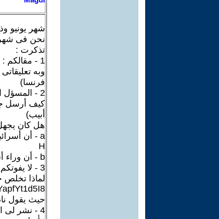
شهر يونيو وذ
نحن فى شهر يو
تذكرت :
1 - مقالكم : كلام فى الحرب بمناسبة 6 أكتوبر
فرنسا)
2 - المسؤل الأول عن هذه الهزيمة هو جمال عبد الناصر
كيف أرسل جي
أبيب)
هل كان يجهل
a - أن أسرائيل تملك القنابل الذرية وربما أيضا القنبلة
H
b - أن وراء أسرائيل أوربا وأمريكا
3 - لا يفوتكم فيديو اللواء جمال حماد :
لماذا تخلص ج
YapfYt1d5I8
حيث يقول ناص
4 - نشر لى الحوار المتمدن هذا الصباح هذا المقال :