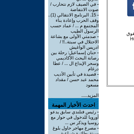
-
في الصيف لازم نتحارب /
صوت الانتفاضة
-
15. البرنامج الانتقالي (1)..
وقف الحرب وإعادة بناء
المجتمع م ... / عماد حسب
الرسول الطيب
-
صدمتي الأولى مع بشاعة
الاحتلال في سبتة..!! /
ادريس الواغيش
-
حنان إسماعيل: رحلة بين
رصانة البحث الأكاديمي
وسحر الإبداع ال ... / عطا
درغام
-
قصيدة في تأبين الأديب
محمد عبد حسن / مقداد
مسعود
المزيد.....
احدث الأخبار المهمة
-
رئيس فنلندي سابق يدعو
أوروبا للدخول في حوار مع
روسيا ويذكر س ...
-
مصرع مهاجر حاول بلوغ
سبتة بطائرة شراعية