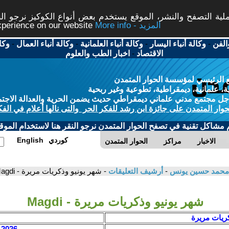
ة التصفح والنشر، الموقع يستخدم بعض أنواع الكوكيز نرجو النق
More info - المزيد
experience on our website
الفن
-
وكالة أنباء اليسار
-
وكالة أنباء العلمانية
-
وكالة أنباء العمال
-
وكا
الاقتصاد
-
اخبار الطب والعلوم
 الرئيسي لمؤسسة الحوار المتمدن
، علمانية، ديمقراطية، تطوعية وغير ربحية
ل مجتمع مدني علماني ديمقراطي حديث يضمن الحرية والعدالة الاجتم
حوار المتمدن على جائزة ابن رشد للفكر الحر والتى نالها أعلام في الفك
م مشاكل تقنية في تصفح الحوار المتمدن نرجو النقر هنا لاستخدام الموقع
كوردي
English
الاخبار
مراكز
الحوار المتمدن
/ محمد حسين يونس
-
أرشيف التعليقات
- شهر يونيو وذكريات مريرة - Magdi
شهر يونيو وذكريات مريرة - Magdi
كريات مريرة
2026 / 6 / 2 - 11:12