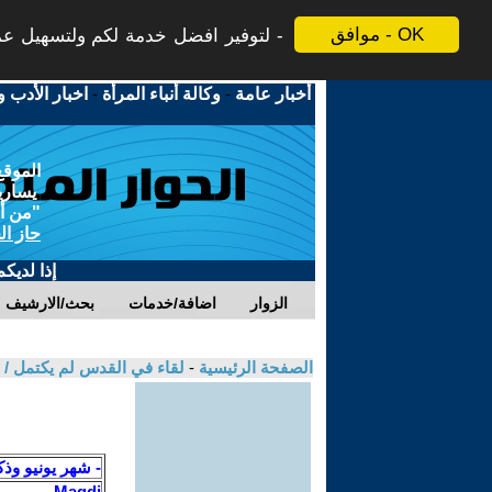
موافق - OK
لتوفير افضل خدمة لكم ولتسهيل عملي
أخبار عامة
-
وكالة أنباء المرأة
-
اخبار الأدب و
الموقع
يسارية
"من أج
حاز ال
إذا لديك
الزوار
اضافة/خدمات
بحث/الارشيف
الصفحة الرئيسية
-
لقاء في القدس لم يكتمل 
- شهر يونيو وذ
Magdi