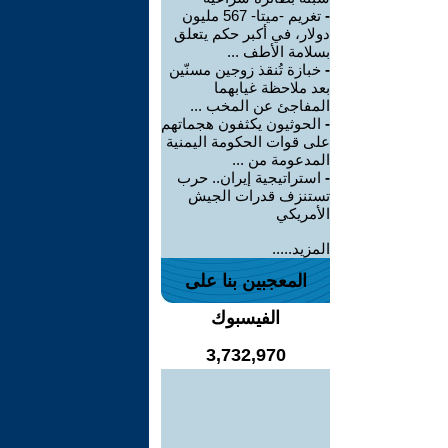
-
تغريم -ميتا- 567 مليون
دولار، في أكبر حكم يتعلق
بسلامة الأطف ...
-
خبازة تُنقذ زوجين مسنّين
بعد ملاحظة غيابهما
المفاجئ عن المخب ...
-
الحوثيون يكثفون هجماتهم
على قوات الحكومة اليمنية
المدعومة من ...
-
استراتيجية إيران.. حرب
تستنزف قدرات الجيش
الأمريكي
المزيد.....
المعجبين بنا على
الفيسبوك
3,732,970