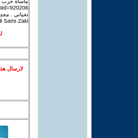
مأساة حرب 1967
?aid=920206
تحياتى . مج
i Sami Zaki
ل
لا
رسال
هذ