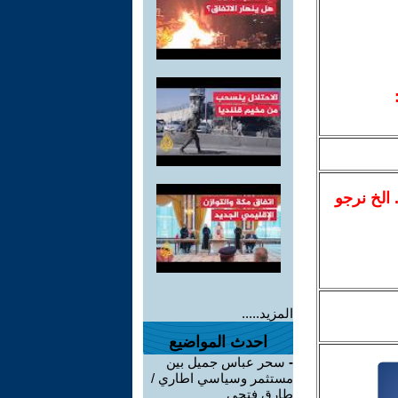
.. الخ نرجو
المزيد.....
احدث المواضيع
-
سحر عباس جميل بين
مستثمر وسياسي اطاري /
طارق فتحي