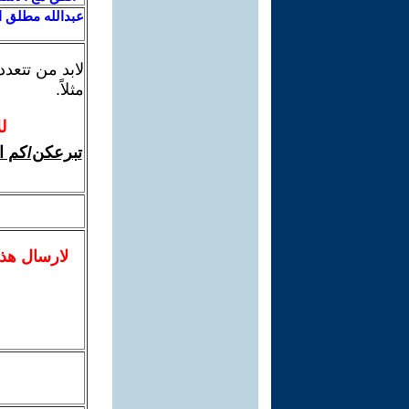
عبدالله مطلق 
لابد من تتعد
مثلاً.
ل
تبرعكن/كم ال
لا
رسال
هذ