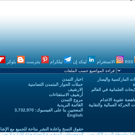
RSS
الانستغرام
لينكد إن
تيلكرام
بنترست
بلوكر
ث الماركسية واليسار
اخبار التمدن
ة
حملات الحوار المتمدن التضامنية
حاث العلمانية في العالم
الارشيف
أرشيف الاستفتاءات
اهضة عقوبة الاعدام
مروج التمدن
الحركة العمالية والنقابية
القائمة البريدية
المعجبين بنا على الفيسبوك: 3,732,970
English
حقوق النسخ واعادة النشر متاحة للجميع مع الإشا
ا بواسطة البريد الكتروني
الموضوعات المنشورة لاعضاء هيئة الادارة لا تعبر