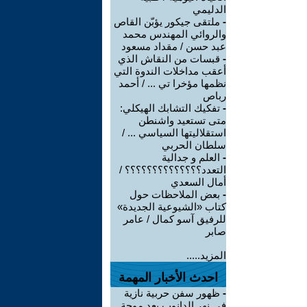
الدليمي
-
ملتقى جيكور يؤبّن القاص
والروائي المهندس محمد
عبد حسن / مقداد مسعود
-
قبسات من النقاش الذي
أعقب مداخلات الندوة التي
نظمها مؤخرا تي ... / أحمد
رباص
-
تفكيك التشابك الهيكلي:
متى تستعيد واشنطن
استقلاليتها السياسي ... /
سلطان الحربي
-
العلم و جدالية
التعدد؟؟؟؟؟؟؟؟؟؟؟؟؟؟ /
أمال السعدي
-
بعض الملاحظات حول
كتاب «الشيوعية الجديدة»
للرفيق آسو كمال / عامر
صابر
المزيد.....
احدث الأخبار المهمة
-
ظهور سفن حربية نازية
في نهر الدانوب بعد موجة