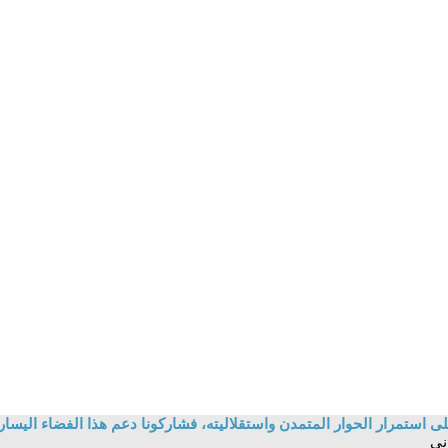
 استمرار الحوار المتمدن واستقلاليته، فشاركونا دعم هذا الفضاء اليسار
ني