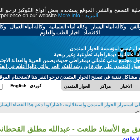
ة التصفح والنشر، الموقع يستخدم بعض أنواع الكوكيز نرجو النق
More info - المزيد
experience on our website
الفن
-
وكالة أنباء اليسار
-
وكالة أنباء العلمانية
-
وكالة أنباء العمال
-
وكا
الاقتصاد
-
اخبار الطب والعلوم
 الرئيسي لمؤسسة الحوار المتمدن
، علمانية، ديمقراطية، تطوعية وغير ربحية
ل مجتمع مدني علماني ديمقراطي حديث يضمن الحرية والعدالة الاجتم
حوار المتمدن على جائزة ابن رشد للفكر الحر والتى نالها أعلام في الفك
م مشاكل تقنية في تصفح الحوار المتمدن نرجو النقر هنا لاستخدام الموقع
كوردي
English
الاخبار
مراكز
الحوار المتمدن
 استمرار الحوار المتمدن واستقلاليته، فشاركونا دعم هذا الفضاء اليسار
ني
فق مع الأستاذ طلعت - عبدالله مطلق القحطان
تاذ طلعت