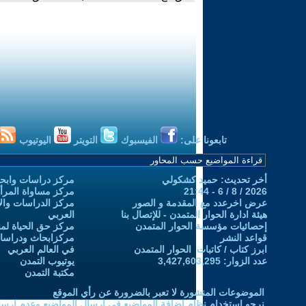
تابعونا على:
الفيسبوك
التويتر
اليوتيوب
أخر تحديث: حميد كشكولي
مركز دراسات وابحا
2026 / 8 / 6 - 21:44
مركز مساواة المرأ
عرض اخرعدد مع المقدمة و الصور
مركز الدراسات والاب
هيئة ادارة الحوار المتمدن - للإتصال بنا
العربي
إحصائيات مؤسسة الحوار المتمدن
مركز حق الحياة لمن
قواعد النشر
مركزابحاث ودراسات 
ابرز كتاب / كاتبات الحوار المتمدن
في العالم العربي
عدد الزوار: 3,427,603,295
يوتيوب التمدن
مكتبة التمدن
الموضوعات المنشورة لا تعبر بالضرورة عن رأي الموقع
نرجو استخدام نظام إضافة المواضيع في إرسال المواضيع وعدم إرساله