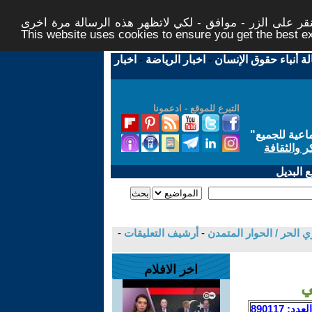
ر على الزر - موافق - لكي لاتظهر هذه الرسالة مرة اخرى -
This website uses cookies to ensure you get the best 
لة أنباء حقوق الإنسان
-
اخبار الرياضة
-
اخبار
التبرع للموقع - ادعمونا
اعية للجميع
"
ر والثقافة
 البديل
ي الحر / الحوار المتمدن
-
أرشيف التعليقات
-
اخر الافلام
ي
العدد: 890117