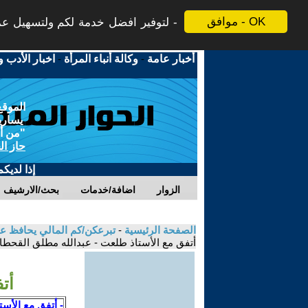
موافق - OK
لتوفير افضل خدمة لكم ولتسهيل عملي
أخبار عامة
-
وكالة أنباء المرأة
-
اخبار الأدب و
الموقع
يسارية
"من أج
حاز ال
إذا لديك
الزوار
اضافة/خدمات
بحث/الارشيف
الصفحة الرئيسية
-
تبرعكن/كم المالي يحافظ على
أتفق مع الأستاذ طلعت - عبدالله مطلق القحطا
أت
- أتفق مع الأس