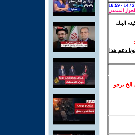
لحوار المتمدن
نة البنك
نا دعم هذا
.. الخ نرجو