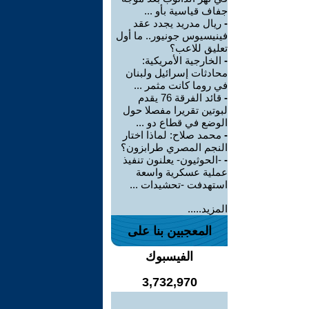
جفاف قياسية بأو ...
-
ريال مدريد يجدد عقد
فينيسيوس جونيور.. ما أول
تعليق للاعب؟
-
الخارجية الأمريكية:
محادثات إسرائيل ولبنان
في روما كانت مثمر ...
-
قائد الفرقة 76 يقدم
لبوتين تقريرا مفصلا حول
الوضع في قطاع دو ...
-
محمد صلاح: لماذا اختار
النجم المصري طرابزون؟
-
-الحوثيون- يعلنون تنفيذ
عملية عسكرية واسعة
استهدفت -تحشيدات ...
المزيد.....
المعجبين بنا على
الفيسبوك
3,732,970