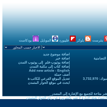
بنترست
بلوكر
فليبورد
الموبايل
بودكاست
اضافة موضوع جديد
التضامنية
اضافة خبر
إضافة يوتيوب-فلم إلى يوتيوب التمدن
إضافة كتاب إلى مكتبة التمدن
Add new article - English
أضف حملة
3,732,97
تعديل الموقع الفرعي للكاتب-ة
ابحث في موقع الحوار المتمدن
شر متاحة للجميع مع الإشارة إلى المصدر
ضاء هيئة الادارة لا تعبر بالضرورة عن رأي الحوار المتمدن