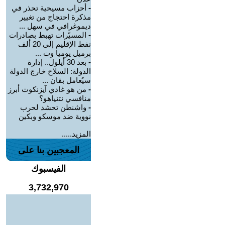
-
أحزاب مسيحية تحذر في
مذكرة احتجاج من تغيير
ديموغرافي في سهل ...
-
المسيّرات تهبط بصادرات
نفط الإقليم إلى 20 ألف
برميل يوميا وت ...
-
بعد 30 أيلول.. إدارة
الدولة: السلاح خارج الدولة
سيُعامل بقان ...
-
من هو غادي آيزنكوت أبرز
منافسي نتنياهو؟
-
واشنطن تحشد لحرب
نووية ضد موسكو وبكين
المزيد.....
المعجبين بنا على
الفيسبوك
3,732,970