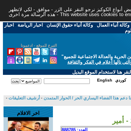
 أنواع الكوكيز نرجو النقر على الزر - موافق - لكي لاتظهر
This website uses cookies to ensure you ge
وكالة أنباء العمال
-
وكالة أنباء حقوق الإنسان
-
اخبار الرياضة
-
اخبار
لوم
التبرع للموقع - ادعمونا
حرية والعدالة الاجتماعية للجميع
"
تى نالها أعلام في الفكر والثقافة
قر هنا لاستخدام الموقع البديل
كوردي
English
 دعم هذا الفضاء اليساري الحر / الحوار المتمدن
-
أرشيف التعليقات
-
اخر الافلام
العدد: 888785