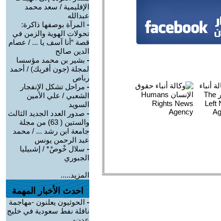
الإقليمية / سعد محمد
عبدالله
-
المرآة بوصفها ذاكرة:
تحولات الهوية والزمن في
قصة “أنا آسف يا ... / عصام
الدين صالح
-
بشير بن محمد مؤسسا
لمجلة (جون أفريك) / أحمد
رباص
-
مراحل تشكل الإنفجار
الشعبي / علي الأمين
السويد
-
صدور العدد الجديد الثالث
والستين ( 63) من مجلة
جامعة ابن رشد ... / محمد
عبد الرحمن يونس
-
سلال خْوصْ* / إشبيليا
الجبوري
المزيد.....
احدث الأخبار المهمة
-
الحوثيون يعلنون -مهاجمة
ناقلة نفط سعودية في خليج
عدن-