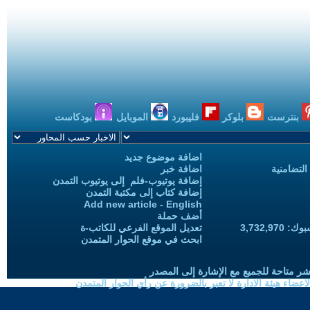
بنترست
بلوكر
فليبورد
الموبايل
بودكاست
اضافة موضوع جديد
التضامنية
اضافة خبر
إضافة يوتيوب-فلم إلى يوتيوب التمدن
إضافة كتاب إلى مكتبة التمدن
Add new article - English
أضف حملة
3,732,97
تعديل الموقع الفرعي للكاتب-ة
ابحث في موقع الحوار المتمدن
شر متاحة للجميع مع الإشارة إلى المصدر
ضاء هيئة الادارة لا تعبر بالضرورة عن رأي الحوار المتمدن