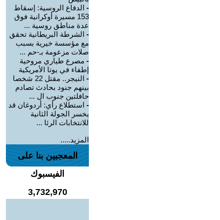
-
الدفاع الروسية: إسقاط
153 مسيرة أوكرانية فوق
عدة مناطق روسية ...
-
الشرطة البريطانية تحقق
مع مؤسسة خيرية بسبب
صلات مزعومة بـ-حم ...
-
مصرع طياري مروحية
إطفاء في يوتا الأمريكية
-
النيجر.. مقتل 22 شخصا
بينهم جنود بحادث تصادم
حافلتين جنوب ال ...
-
استطلاع رأي: أردوغان قد
يخسر الجولة الثانية
للانتخابات الرئا ...
المزيد.....
المعجبين بنا على
الفيسبوك
3,732,970