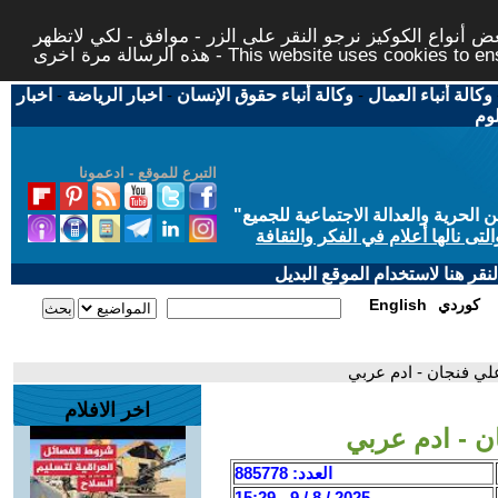
 أنواع الكوكيز نرجو النقر على الزر - موافق - لكي لاتظهر
This website uses cookies to ensure you ge
وكالة أنباء العمال
-
وكالة أنباء حقوق الإنسان
-
اخبار الرياضة
-
اخبار
لوم
التبرع للموقع - ادعمونا
حرية والعدالة الاجتماعية للجميع
"
تى نالها أعلام في الفكر والثقافة
قر هنا لاستخدام الموقع البديل
كوردي
English
علي فنجان - ادم عربي
اخر الافلام
ن - ادم عربي
العدد: 885778
2025 / 8 / 9 - 15:29