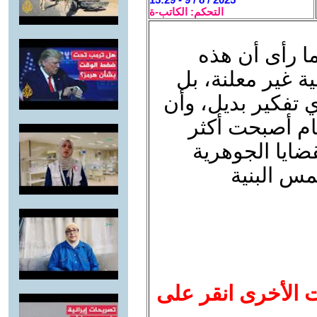
التحكم: الكاتب-ة
ا رأى أن هذه
ة غير معلنة، بل
 تفكير بديل، وأن
ام أصبحت أكثر
قضايا الجوهرية
مس البنية
ت الأخرى انقر على