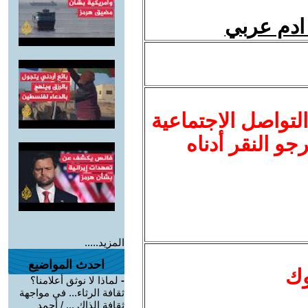
 ادم عربي
لتواصل الاجتماعية
نرجو النقر أدناه
المزيد.....
احدث المواضيع
وك
-
لماذا لا نوثق أعلامنا؟
ثقافة الرثاء... في مواجهة
ثقافة الذاك ... / أحمد