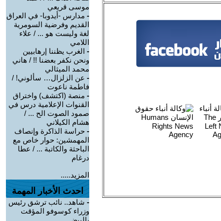
موسى قريعي
-
مدارس -أيدوبا- في العراق
القديم وفرضية السومرية
لغة وليست هو ... / علاء
اللامي
-
الغرب يظننا إرهابيين
ونحن نكفر بعضنا !! / هاني
محمد الميثالي
-
عن الزلزال… سألوني! /
فاطمة ناعوت
-
منصة (اكتشف) واختراق
القنوات الإعلامية درس في
صمود الصوت الح ... /
هشام الكيلاني
-
حراسة الذاكرة وإنصاف
المهمشين: حوار خاص مع
الباحثة والكاتبة ... / عطا
درغام
المزيد.....
احدث الأخبار المهمة
-
شاهد.. نائب ترشق رئيس
وزراء كوسوفو المؤقت
بالبيض