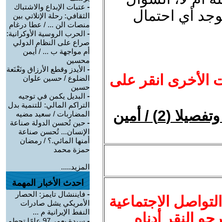
-
عتبات الإبداع والاشتباك
جد أي احتمال
الثقافي: رحلة الإتلاتي بين
منصات الن ... / عطا درغام
-
الحرب الروسية الأوكرانية:
صراع على النظام الدولي
أم مواجهة ب ... / أيمن
محسين
-
الأيدز وقطع الأرزاق ونَعْنَعة
ت الأخرى انقر على
الضلوع / حسين علوان
حسين
-
البديل يكمن في توجيه
التراكم المالي: للتنمية بدل
المؤمن، المُغيَّب والمغيَّب جملة وتفصيلا (2) / أمين
المضاربات / سعيد مضيه
-
حين تُحسن الدولة صناعة
الإنسان... تُحسن صناعة
أمنها المائي.؟ / رمضان
حمزة محمد
المزيد.....
احدث الأخبار المهمة
-
فايننشال تايمز: الحصار
لتواصل الاجتماعية
الأمريكي يشل صادرات
النفط الإيرانية م ...
نرجو النقر أدناه
-
سيدة بعمر 97 عامًا تحطم