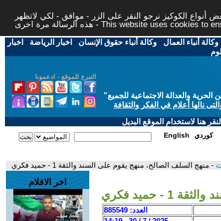
 أنواع الكوكيز نرجو النقر على الزر - موافق - لكي لاتظهر
This website uses cookies to ensure you ge
وكالة أنباء العمال
-
وكالة أنباء حقوق الإنسان
-
اخبار الرياضة
-
اخبار
لوم
التبرع للموقع - ادعمونا
حرية والعدالة الاجتماعية للجميع
"
تى نالها أعلام في الفكر والثقافة
قر هنا لاستخدام الموقع البديل
كوردي
English
ات
- منهج السلف الصالح، منهج يقوم على السند والثقة 1 - حميد فكري
اخر الافلام
- حميد فكري
العدد: 885549
2025 / 7 / 30 - 14:19