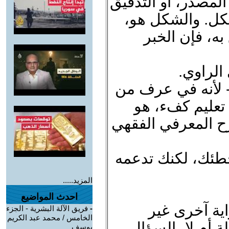
المصدر، أو التدقيق
كل. والشكل هو،
به، فإن الخبر
الراوي.
 - لأنه في عرف من
تعليم كفء، هو
رح المعرفي الفقهي
خطئك، لكنك تدعمه
المزيد.....
احدث المواضيع
ية آخرى غير
-
فريق الآلة البشرية - الجزء
الخامس / محمد عبد الكريم
 أم لا، السؤال
يوسف