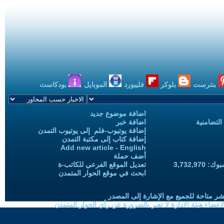
بنترست
بلوكر
فليبورد
الموبايل
بودكاست
اضافة موضوع جديد
التضامنية
اضافة خبر
إضافة يوتيوب-فلم إلى يوتيوب التمدن
إضافة كتاب إلى مكتبة التمدن
Add new article - English
أضف حملة
3,732,97
تعديل الموقع الفرعي للكاتب-ة
ابحث في موقع الحوار المتمدن
شر متاحة للجميع مع الإشارة إلى المصدر
ضاء هيئة الادارة لا تعبر بالضرورة عن رأي الحوار المتمدن