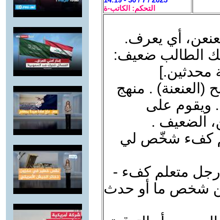
التحكم: الكاتب-ة
يعنعن، أي يعرف.
ك الطالب ضعيف:
 محدثين.]
(العنعنة) . منهج
. ويقوم على
، الضعيف .
يم كفء شخّص لي
 رجل متعلم كفء -
عن شخص ما أو حدث