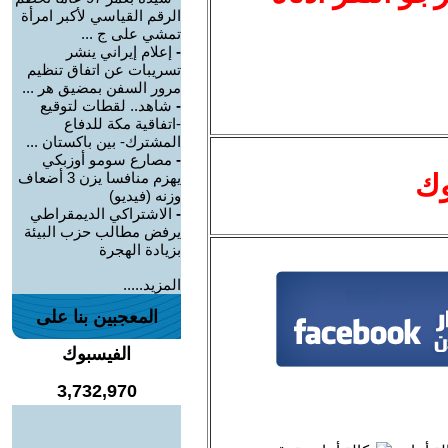
الرقم القياسي لأكبر امرأة
تمشي على ج ...
-
إعلام إيراني ينشر
تسريبات عن اتفاق تنظيم
مرور السفن بمضيق هر ...
-
شاهد.. لقطات لتوقيع
-اتفاقية مكة للدفاع
المشترك- بين باكستان ...
-
مصارع سومو أوزبكي
وك
يهزم منافسا يزن 3 أضعاف
وزنه (فيديو)
-
الاشتراكي الديمقراطي
يرفض مطالب حزب البيئة
بزيادة الهجرة
المزيد.....
المعجبين بنا على
الفيسبوك
3,732,970