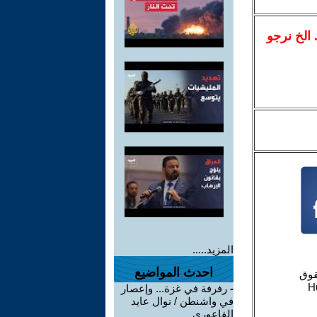
.. الخ نرجو
المزيد.....
احدث المواضيع
-
رفرفة في غزة... وإعصار
في واشنطن / نوال عايد
الفاعوري