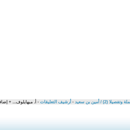
 (2) / أمين بن سعيد
-
أرشيف التعليقات
- أ. ميهايلوف... + إضافة لتعليق 4...