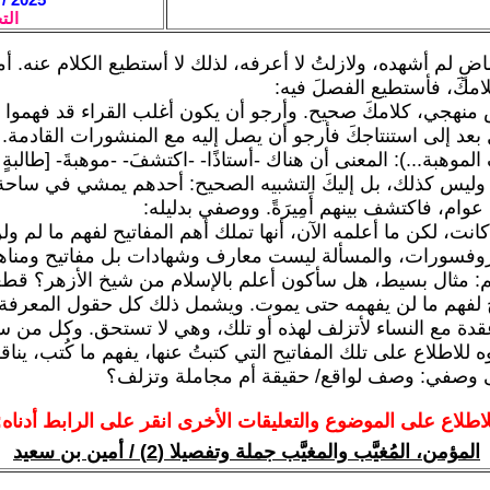
الت
ٍ لم أشهده، ولازلتُ لا أعرفه، لذلك لا أستطيع الكلام عنه. أم
مكَ، فأستطيع الفصلَ فيه:
منهجي، كلامكَ صحيح. وأرجو أن يكون أغلب القراء قد فهموا م
عد إلى استنتاجكَ فأرجو أن يصل إليه مع المنشورات القادمة.
الموهبة...): المعنى أن هناك -أستاذًا- -اكتشفَ- -موهبةَ- [طالبةٍ 
 وليس كذلك، بل إليكَ التشبيه الصحيح: أحدهم يمشي في ساحة 
وام، فاكتشف بينهم أَمِيرَةً. ووصفي بدليله:
انت، لكن ما أعلمه الآن، أنها تملك أهم المفاتيح لفهم ما لم ول
بروفسورات، والمسألة ليست معارف وشهادات بل مفاتيح ومناهج 
: مثال بسيط، هل سأكون أعلم بالإسلام من شيخ الأزهر؟ قطعا
 لفهم ما لن يفهمه حتى يموت. ويشمل ذلك كل حقول المعرفة.
قدة مع النساء لأتزلف لهذه أو تلك، وهي لا تستحق. وكل من 
للاطلاع على تلك المفاتيح التي كتبتُ عنها، يفهم ما كُتب، يناق
 وصفي: وصف لواقع/ حقيقة أم مجاملة وتزلف؟
لاطلاع على الموضوع والتعليقات الأخرى انقر على الرابط أدناه:
المؤمن، المُغيَّب والمغيَّب جملة وتفصيلا (2) / أمين بن سعيد