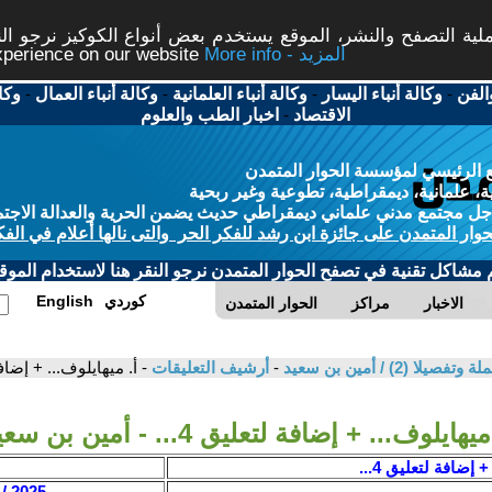
ة التصفح والنشر، الموقع يستخدم بعض أنواع الكوكيز نرجو النق
More info - المزيد
experience on our website
الفن
-
وكالة أنباء اليسار
-
وكالة أنباء العلمانية
-
وكالة أنباء العمال
-
وكا
الاقتصاد
-
اخبار الطب والعلوم
 الرئيسي لمؤسسة الحوار المتمدن
، علمانية، ديمقراطية، تطوعية وغير ربحية
ل مجتمع مدني علماني ديمقراطي حديث يضمن الحرية والعدالة الاجتم
حوار المتمدن على جائزة ابن رشد للفكر الحر والتى نالها أعلام في الفك
م مشاكل تقنية في تصفح الحوار المتمدن نرجو النقر هنا لاستخدام الموقع
كوردي
English
الاخبار
مراكز
الحوار المتمدن
 (2) / أمين بن سعيد
-
أرشيف التعليقات
- أ. ميهايلوف... + إضافة لتعليق 4...
يهايلوف... + إضافة لتعليق 4... - أمين بن سعيد
 إضافة لتعليق 4...
2025 / 7 / 29 - 19:15