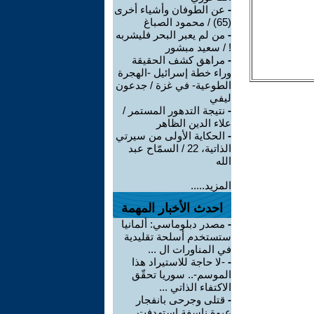
-
عن الطوفان وأشياء أخرى
(65) / محمود الصباغ
-
من لم يعبر البحر فليشربه
! / سعيد مبشور
-
مراهق كشف الحقيقة
وراء خطة إسرائيل -الهجرة
الطوعية- في غزة / جدعون
ليفي
-
نتيجة التدهور المستمر /
علاء الدين الظاهر
-
الحكاية الأولى من سيرتي
الذاتية، 22 / السمّاح عبد
الله
المزيد.....
احدث الأخبار المهمة
-
مصدر دبلوماسي: ألمانيا
ستستخدم أسلحة تقليدية
في المناورات ال ...
-
-لا حاجة للاستيراد هذا
الموسم-.. سوريا تحقّق
الاكتفاء الذاتي ...
-
قتلى وجرحى بانفجار
عبوة ناسفة استهدفت