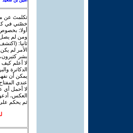
تكلمتَ عن ماض
خصّني في كلا
أولا: بخصوص 
ومن لم يصل ب
ثانيا: (اكتشف 
الأمر لم يكن
بشر كثيرون، ع
لا أعلم كيف ك
الدكاترة وال
يمكن أن نفهم
عندي المفتاح
لا أحمل أي ع
العكس، أدعوه 
ثم يحكم على
ل