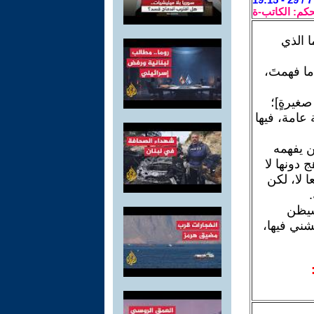
حكم: الكاتب-ة
ا الذي
ا فهمتَ،
صغيرةٍ]؛
عامة، فيها
ن يفهمه
دونها لا
 لا، لكن
سيظن
شني فيها،