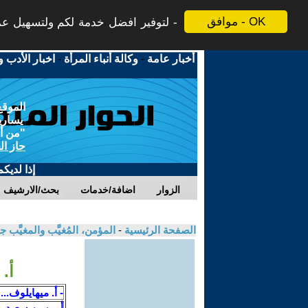
موافق - OK
لتوفير افضل خدمة لكم ولتسهيل عملي
أخبار عامة
-
وكالة أنباء المرأة
-
اخبار الأدب و
الموقع
يسارية
"من أج
حاز ال
إذا لديك
الزوار
اضافة/خدمات
بحث/الارشيف
الصفحة الرئيسية
-
المؤمن، المُغيَّب والمغيَّب جملة وتفصيلا
أ. م
- أ. ميهايلوف... +
أمين بن سعيد