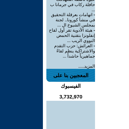
حافلة ركاب في جرمانا ب
...
-
اتهامات بعرقلة التحقيق
في منشأ كورونا.. لجنة
بمجلس الشيوخ ال ...
-
هيئة الأدوية تقر أول لقاح
إنفلونزا بتقنية الحمض
النووي الريب ...
-
العرائش: حزب التقدم
والاشتراكية ينظم لقاءً
جماهيرياً حاشداً ...
المزيد.....
المعجبين بنا على
الفيسبوك
3,732,970