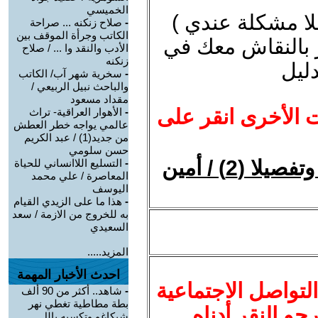
الخميسي
لا مشكلة عندي )
-
صلاح زنكنه ... صراحة
الكاتب وجرأة الموقف بين
ز بالنقاش معك في
الأدب والنقد وا ... / صلاح
زنكنه
ليل
-
سخرية شهر آب/ الكاتب
والباحث نبيل الربيعي /
مقداد مسعود
ت الأخرى انقر على
-
الأهوار العراقية- تراث
عالمي يواجه خطر العطش
من جديد(1) / عبد الكريم
حسن سلومي
المؤمن، المُغيَّب والمغيَّب جملة وتفصيلا (2) / أمين
-
التسليع اللاانساني للحياة
المعاصرة / علي محمد
اليوسف
-
هذا ما على الزيدي القيام
به للخروج من الازمة / سعد
السعيدي
المزيد.....
احدث الأخبار المهمة
لتواصل الاجتماعية
-
شاهد.. أكثر من 90 ألف
بطة مطاطية تغطي نهر
نرجو النقر أدناه
شيكاغو وتكسيه بالل ...