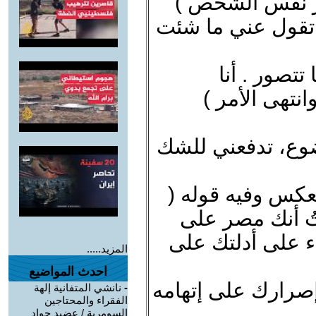
ور نفس الشخص )
 تقول عني ما شئت
تصور . أنا
نتهى الأمر )
ضوع، تدفعني للشك
عكس وفيه قوله (
تُ أنك مصر على
ء على أدلتك على
المزيد.....
احدث المواضيع
إصرارك على إتهامه
-
نانشي المتفانية إلهة
الفقراء والمحتاجين
السومرية / عضيد جواد