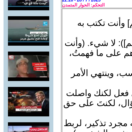
التحكم: الحوار المتمدن
 وأنت تكتب به
]): لا شيء. (وأنت
هم على ما فهمتُ،
ب، وينتهي الأمر
ي فعل لكنك واصلت
ؤال، لكنتَ على حق
 مجرد تذكير، لربط