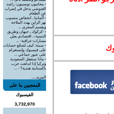
-
محامون تونسيون: راشد
الغنوشي يدخل في إضراب
عن الطعام
-
ألمانيا.. انخفاض منسوب
نهر الراين يهدد الملاحة
ويقسم المجرى ...
-
-كركوك ـ جيهان وطريق
التنمية-.. اقتصادي يعيّن
مسارات-عراقية- ...
-
سبتة: كيف تُشجّع حسابات
وك
على فيسبوك وإنستغرام
على عبور جماعي ...
-
ماذا ستفعل السعودية
وتركيا إذا اندلعت حرب
باكستانية هندية؟ - ...
المزيد.....
المعجبين بنا على
الفيسبوك
3,732,970