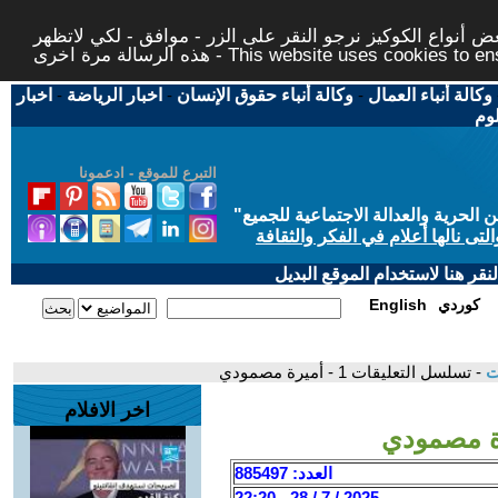
 أنواع الكوكيز نرجو النقر على الزر - موافق - لكي لاتظهر
This website uses cookies to ensure you ge
وكالة أنباء العمال
-
وكالة أنباء حقوق الإنسان
-
اخبار الرياضة
-
اخبار
لوم
التبرع للموقع - ادعمونا
حرية والعدالة الاجتماعية للجميع
"
تى نالها أعلام في الفكر والثقافة
قر هنا لاستخدام الموقع البديل
كوردي
English
ات
- تسلسل التعليقات 1 - أميرة مصمودي
اخر الافلام
العدد: 885497
2025 / 7 / 28 - 22:20