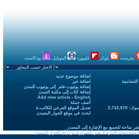
بنترست
بلوكر
فليبورد
الموبايل
بودكاست
اضافة موضوع جديد
التضامنية
اضافة خبر
إضافة يوتيوب-فلم إلى يوتيوب التمدن
إضافة كتاب إلى مكتبة التمدن
Add new article - English
أضف حملة
3,732,97
تعديل الموقع الفرعي للكاتب-ة
ابحث في موقع الحوار المتمدن
شر متاحة للجميع مع الإشارة إلى المصدر
ضاء هيئة الادارة لا تعبر بالضرورة عن رأي الحوار المتمدن