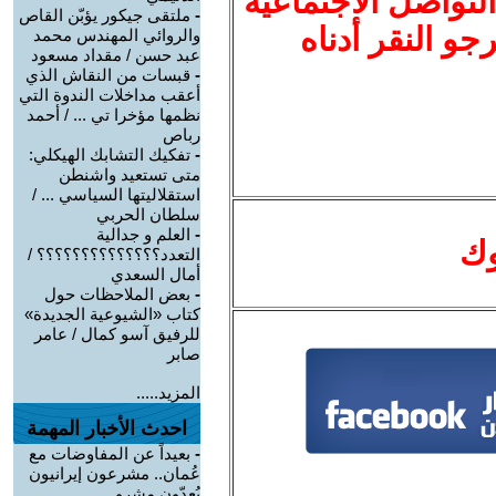
لتواصل الاجتماعية
-
ملتقى جيكور يؤبّن القاص
نرجو النقر أدناه
والروائي المهندس محمد
عبد حسن / مقداد مسعود
-
قبسات من النقاش الذي
أعقب مداخلات الندوة التي
نظمها مؤخرا تي ... / أحمد
رباص
-
تفكيك التشابك الهيكلي:
متى تستعيد واشنطن
استقلاليتها السياسي ... /
سلطان الحربي
-
العلم و جدالية
وك
التعدد؟؟؟؟؟؟؟؟؟؟؟؟؟؟ /
أمال السعدي
-
بعض الملاحظات حول
كتاب «الشيوعية الجديدة»
للرفيق آسو كمال / عامر
صابر
المزيد.....
احدث الأخبار المهمة
-
بعيداً عن المفاوضات مع
عُمان.. مشرعون إيرانيون
يُعِدّون مشرو ...