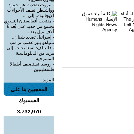
-
بيروت تتحدث عن جمود
وواشنطن تصف الأجواء بـ-
الإيجابية-.. إلى ...
-
منتخب أفغانستان النسوي
يجتمع من جديد على بُعد 8
آلاف ميل بعد ...
-
إسرائيل تصعد بلبنان..
نتنياهو يثير غضب ترامب
-
قاليباف: لسنا بحاجة إلى
مزيد من الدبلوماسية
المسرحية
-
روسيا تستضيف أطفالا
فلسطينيين
المزيد.....
المعجبين بنا على
الفيسبوك
3,732,970