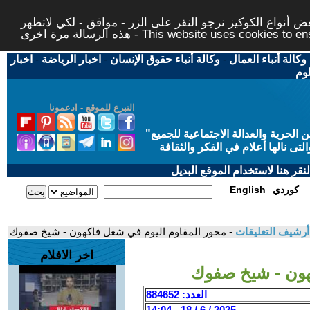
 أنواع الكوكيز نرجو النقر على الزر - موافق - لكي لاتظهر
This website uses cookies to ensure you ge
وكالة أنباء العمال
-
وكالة أنباء حقوق الإنسان
-
اخبار الرياضة
-
اخبار
لوم
التبرع للموقع - ادعمونا
حرية والعدالة الاجتماعية للجميع
"
تى نالها أعلام في الفكر والثقافة
قر هنا لاستخدام الموقع البديل
كوردي
English
أرشيف التعليقات
- محور المقاوم اليوم في شغل فاكهون - شيخ صفوك
اخر الافلام
هون - شيخ صفوك
العدد: 884652
2025 / 6 / 18 - 14:04