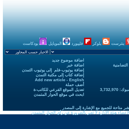
بنترست
بلوكر
فليبورد
الموبايل
بودكاست
اضافة موضوع جديد
التضامنية
اضافة خبر
إضافة يوتيوب-فلم إلى يوتيوب التمدن
إضافة كتاب إلى مكتبة التمدن
Add new article - English
أضف حملة
3,732,97
تعديل الموقع الفرعي للكاتب-ة
ابحث في موقع الحوار المتمدن
شر متاحة للجميع مع الإشارة إلى المصدر
ضاء هيئة الادارة لا تعبر بالضرورة عن رأي الحوار المتمدن