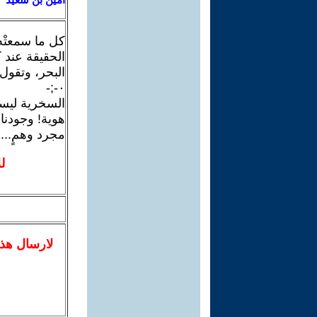
كل ما سمعتْه
الحقيقة عند ك
البحر، وتقول 
٠-;-
السخرية ليست 
هوية! وجودنا 
مجرد وهمٍ...
ل
لا
رسال
هذ