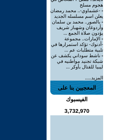
هجوم مسلح
-
-عشماوي-.. محمد رمضان
يعلن اسم مسلسله الجديد
-
بالصور.. محمد بن سلمان
وأردوغان وشهباز شريف
يؤدون صلاة الجمع ...
-
الإمارات.. مجموعة
-أدنوك- تؤكد استمرارها في
تلبية متطلبات عم ...
-
ناشط سوداني يكشف عن
شبكة تجنيد مواطنيه في
ليبيا للقتال بأوكر ...
المزيد.....
المعجبين بنا على
الفيسبوك
3,732,970