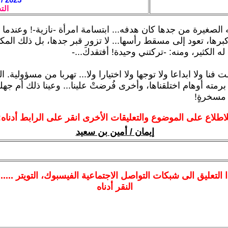
الت
 الصغيرة من جدها كان هدفه... ابتسامة امرأة -نازية-! وعندم
برها، تعود إلى مسقط رأسها... لا تزور قبر جدها، بل ذلك المك
له الكثير، ومنه: -تركتني وحيدة! أفتقدكَ...-
فنا ولا ابداعا ولا توجها ولا اختيارا ولا... تهربا من مسؤولية. 
برمته أوهام اختلقناها، وأخرى فُرضتْ علينا... وعينا ذلك أم جهل
 مسخرةٍ!
لاطلاع على الموضوع والتعليقات الأخرى انقر على الرابط أدناه:
إيمان / أمين بن سعيد
ا
التعليق الى شبكات التواصل الاجتماعية الفيسبوك
، التويتر ....
النقر أدناه