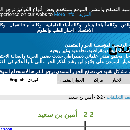
ة التصفح والنشر، الموقع يستخدم بعض أنواع الكوكيز نرجو النق
More info - المزيد
experience on our website
الفن
-
وكالة أنباء اليسار
-
وكالة أنباء العلمانية
-
وكالة أنباء العمال
-
وكا
الاقتصاد
-
اخبار الطب والعلوم
 الرئيسي لمؤسسة الحوار المتمدن
، علمانية، ديمقراطية، تطوعية وغير ربحية
ل مجتمع مدني علماني ديمقراطي حديث يضمن الحرية والعدالة الاجتم
حوار المتمدن على جائزة ابن رشد للفكر الحر والتى نالها أعلام في الفك
م مشاكل تقنية في تصفح الحوار المتمدن نرجو النقر هنا لاستخدام الموقع
كوردي
English
الاخبار
مراكز
الحوار المتمدن
ف التعليقات
- 2-2 - أمين بن سعيد
2-2 - أمين بن سعيد
2025 / 6 / 12 - 12:55