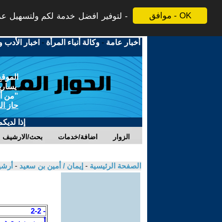
موافق - OK
لتوفير افضل خدمة لكم ولتسهيل عملي
أخبار عامة
-
وكالة أنباء المرأة
-
اخبار الأدب و
الموقع
يسارية
"من أج
حاز ال
إذا لديك
الزوار
اضافة/خدمات
بحث/الارشيف
الصفحة الرئيسية
-
إيمان / أمين بن سعيد
-
أرشي
- 2-2
أمين بن سعيد