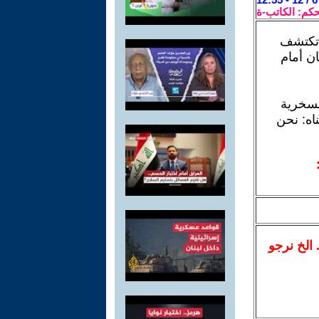
حكم: الكاتب-ة
ا تكتشف
ان أمام
السخرية
ناه: نحن
.. الخ نرجو