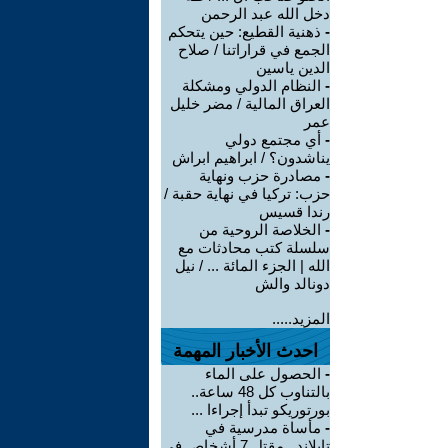
دخل الله عبد الرحمن
-
ذهنية القطيع: حين يتحكم
الجمع في قراراتنا / صلاح
الدين ياسين
-
النظام الدولي ومشكلة
العراق المالية / مضر خليل
عمر
-
أي مجتمع دولي
يناشدون؟ / ابراهيم ابراش
-
مصادرة حزب ونهاية
حزب: تركيا في نهاية حقبة /
رندا قسيس
-
الخلاصة الروحية من
سلسلة كتب محادثات مع
الله | الجزء المائة ... / نيل
دونالد والش
المزيد.....
احدث الأخبار المهمة
-
الحصول على الماء
بالتناوب كل 48 ساعة..
بورتوريكو تبدأ إجراءا ...
-
مأساة مدرسية في
تايلاند.. مقتل 7 أشخاص في