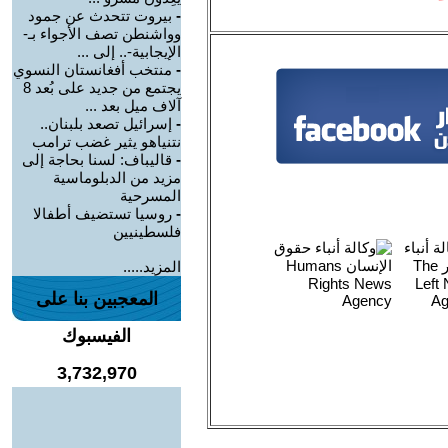
-
بيروت تتحدث عن جمود
وواشنطن تصف الأجواء بـ-
الإيجابية-.. إلى ...
-
منتخب أفغانستان النسوي
يجتمع من جديد على بُعد 8
آلاف ميل بعد ...
-
إسرائيل تصعد بلبنان..
نتنياهو يثير غضب ترامب
-
قاليباف: لسنا بحاجة إلى
مزيد من الدبلوماسية
المسرحية
-
روسيا تستضيف أطفالا
فلسطينيين
المزيد.....
المعجبين بنا على
الفيسبوك
3,732,970