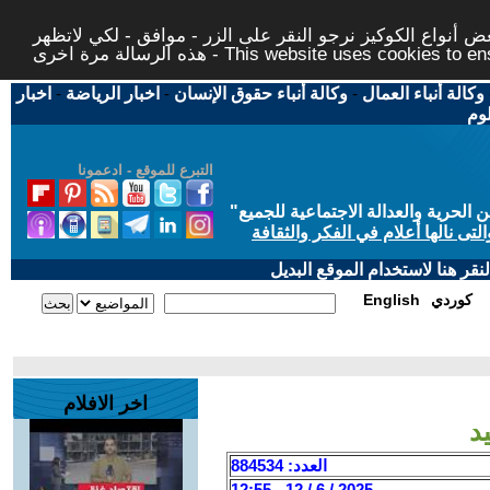
 أنواع الكوكيز نرجو النقر على الزر - موافق - لكي لاتظهر
This website uses cookies to ensure you ge
وكالة أنباء العمال
-
وكالة أنباء حقوق الإنسان
-
اخبار الرياضة
-
اخبار
لوم
التبرع للموقع - ادعمونا
حرية والعدالة الاجتماعية للجميع
"
تى نالها أعلام في الفكر والثقافة
قر هنا لاستخدام الموقع البديل
كوردي
English
اخر الافلام
العدد: 884534
2025 / 6 / 12 - 12:55