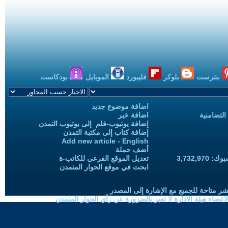
بنترست
بلوكر
فليبورد
الموبايل
بودكاست
اضافة موضوع جديد
التضامنية
اضافة خبر
إضافة يوتيوب-فلم إلى يوتيوب التمدن
إضافة كتاب إلى مكتبة التمدن
Add new article - English
أضف حملة
3,732,97
تعديل الموقع الفرعي للكاتب-ة
ابحث في موقع الحوار المتمدن
شر متاحة للجميع مع الإشارة إلى المصدر
ضاء هيئة الادارة لا تعبر بالضرورة عن رأي الحوار المتمدن