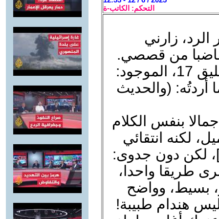
التحكم: الكاتب-ة
الرد، زارني
 غاضبا من قصصي.
عن خطأ لا أعلم كيف وقع، في تعليق 17، الموجود:
 أردتُه: (والحديث
جمالا بنفس الكلام
ل، لكنه انتقائي
، لكن دون جدوى:
 نرى طريقا واحدا،
ر، بسيط، وواضح
يس هندام طبيبة!