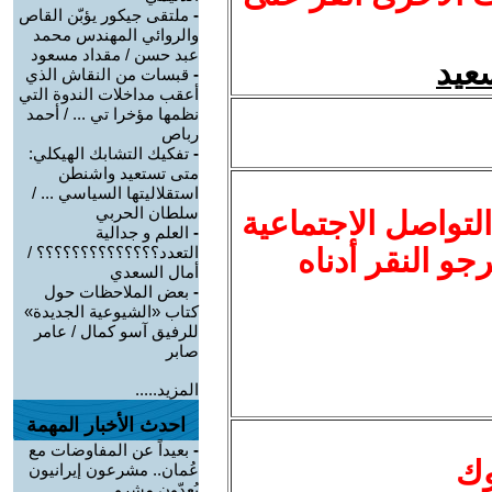
-
ملتقى جيكور يؤبّن القاص
والروائي المهندس محمد
عبد حسن / مقداد مسعود
سعيد
-
قبسات من النقاش الذي
أعقب مداخلات الندوة التي
نظمها مؤخرا تي ... / أحمد
رباص
-
تفكيك التشابك الهيكلي:
متى تستعيد واشنطن
استقلاليتها السياسي ... /
سلطان الحربي
لتواصل الاجتماعية
-
العلم و جدالية
نرجو النقر أدناه
التعدد؟؟؟؟؟؟؟؟؟؟؟؟؟؟ /
أمال السعدي
-
بعض الملاحظات حول
كتاب «الشيوعية الجديدة»
للرفيق آسو كمال / عامر
صابر
المزيد.....
احدث الأخبار المهمة
-
بعيداً عن المفاوضات مع
وك
عُمان.. مشرعون إيرانيون
يُعِدّون مشرو ...