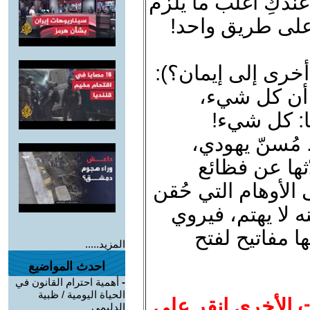
] عندكِ أغلب ما يلزم
على طريق واحد!
أخرى إلى إيمان؟):
 أن كل شيء،
ها: كل شيء!
. مُسنّ يهودي،
ثها عن فظائع
 الأوهام التي حُقن
 لا يهتم، فيروي
ها مفاتيح لفتح
المزيد.....
احدث المواضيع
-
أهمية احترام القانون في
الحياة اليومية / ظبية
ت الأخرى انقر على
الدليمي