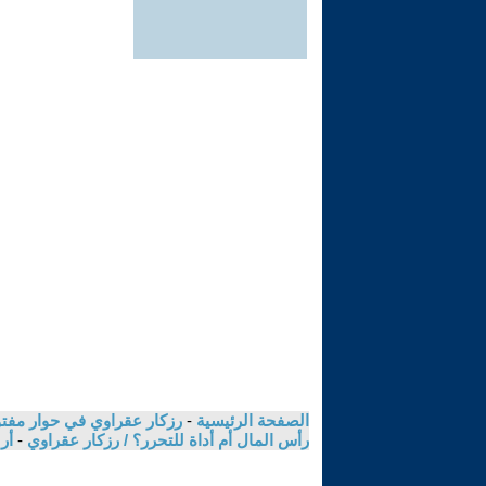
الصفحة الرئيسية
-
رزكار عقراوي في حوار مفتوح
رأس المال أم أداة للتحرر؟ / رزكار عقراوي
-
أر