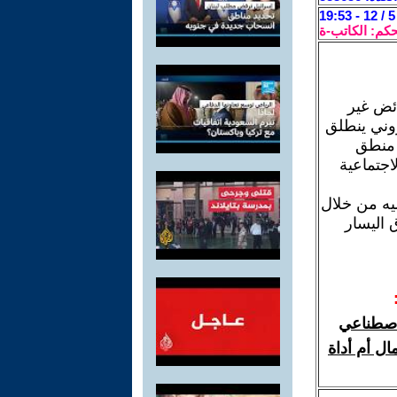
حكم: الكاتب-ة
ائض غير
روني ينطلق
 منطق
اجتماعية
يه من خلال
 اليسار
لاصطناعي
ال أم أداة