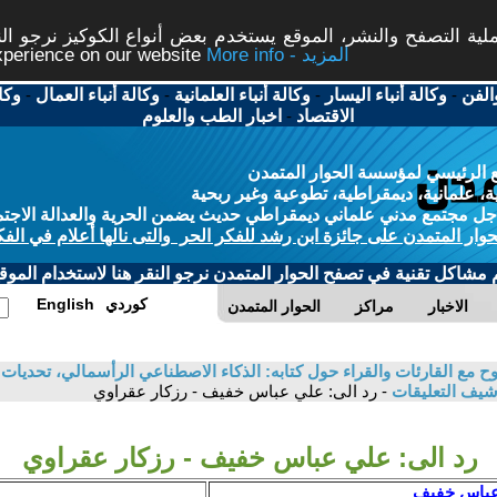
ة التصفح والنشر، الموقع يستخدم بعض أنواع الكوكيز نرجو النق
More info - المزيد
experience on our website
الفن
-
وكالة أنباء اليسار
-
وكالة أنباء العلمانية
-
وكالة أنباء العمال
-
وكا
الاقتصاد
-
اخبار الطب والعلوم
 الرئيسي لمؤسسة الحوار المتمدن
، علمانية، ديمقراطية، تطوعية وغير ربحية
ل مجتمع مدني علماني ديمقراطي حديث يضمن الحرية والعدالة الاجتم
حوار المتمدن على جائزة ابن رشد للفكر الحر والتى نالها أعلام في الفك
م مشاكل تقنية في تصفح الحوار المتمدن نرجو النقر هنا لاستخدام الموقع
كوردي
English
الاخبار
مراكز
الحوار المتمدن
 مع القارئات والقراء حول كتابه: الذكاء الاصطناعي الرأسمالي، تحديات ا
شيف التعليقات
- رد الى: علي عباس خفيف - رزكار عقراوي
رد الى: علي عباس خفيف - رزكار عقراوي
 عباس خفيف