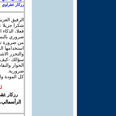
رزكار عقراوي
الرفيق العز
شكرا جزيلا ع
فعلا، الذكاء
ضروري بالنسب
من ضرورة تط
استخدامها الر
والتحرر الاش
سؤالك -كيف؟-
الحوار والنق
ضرورية.
كل المودة وال
ل
رزكار عقر
الرأسمالي، 