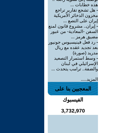
هذه خطابات ...
-
هل تشجع تقارير تراجع
مخزون الذخائر الأمريكية
إيران على التصع ...
-
إيران.. مشروع قانون لمنع
السفن -المعادية- من عبور
مضيق هرمز ...
-
رد فعل فينيسيوس جونيور
بعد تجديد عقده مع ريال
مدريد (صورة)
-
وسط استمرار التصعيد
الإسرائيلي في لبنان
والضفة.. ترامب يتحدث ...
المزيد.....
المعجبين بنا على
الفيسبوك
3,732,970