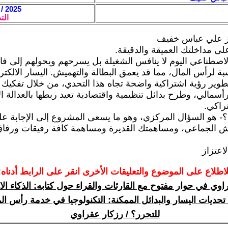
2025 / 5 / 12 - 19:53
الت
يز علي عباس خفيف
لى مداخلتك العميقة والدقيقة.
 الاصطناعي اليوم لا ينافس الشغيلة بل يسرحهم ويحولهم إلى ف
ة لرأس المال، مما قد يعمق البطالة والتهميش. اليسار الالكت
وير رؤية اشتراكية واضحة تجاه هذا التحدي، من خلال تفكيك
أسمالي، وطرح بدائل تنظيمية واقتصادية تعيد ربطها بالعدالة ال
تراكي.
 هو السؤال المركزي، وهو ما يسعى المشروع إلى الإجابة عل
اش الجماعي، ومساهمتك القديرة ومساهمة كافة رفيقات ورفاق
اعتزاز
لاطلاع على الموضوع والتعليقات الأخرى انقر على الرابط أدناه:
اوي في حوار مفتوح مع القارئات والقراء حول كتابه: الذكاء ا
تحديات اليسار والبدائل الممكنة: التكنولوجيا في خدمة رأس الم
للتحرر؟ / رزكار عقراوي