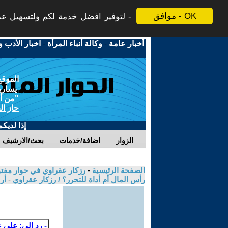
موافق - OK
لتوفير افضل خدمة لكم ولتسهيل عملي
أخبار عامة
-
وكالة أنباء المرأة
-
اخبار الأدب و
الموقع
يسارية
"من أج
حاز ال
إذا لديك
الزوار
اضافة/خدمات
بحث/الارشيف
الصفحة الرئيسية
-
رزكار عقراوي في حوار مفتوح
رأس المال أم أداة للتحرر؟ / رزكار عقراوي
-
أر
- رد الى: علي