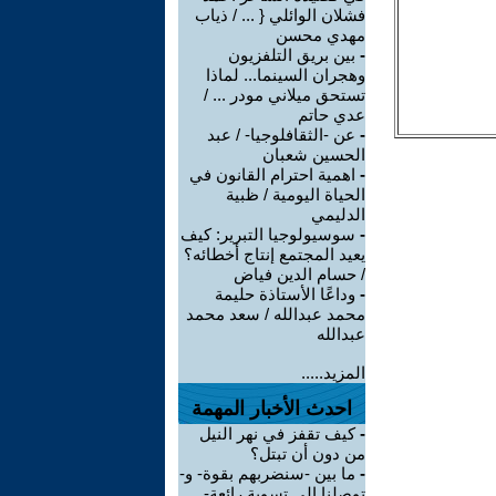
فشلان الوائلي { ... / ذياب
مهدي محسن
-
بين بريق التلفزيون
وهجران السينما... لماذا
تستحق ميلاني مودر ... /
عدي حاتم
-
عن -الثقافلوجيا- / عبد
الحسين شعبان
-
اهمية احترام القانون في
الحياة اليومية / ظبية
الدليمي
-
سوسيولوجيا التبرير: كيف
يعيد المجتمع إنتاج أخطائه؟
/ حسام الدين فياض
-
وداعًا الأستاذة حليمة
محمد عبدالله / سعد محمد
عبدالله
المزيد.....
احدث الأخبار المهمة
-
كيف تقفز في نهر النيل
من دون أن تبتل؟
-
ما بين -سنضربهم بقوة- و-
توصلنا إلى تسوية رائعة-..