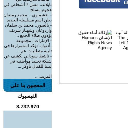
تايلاند.. مقتل 7 أشخاص في
هجوم مسلح
-
-عشماوي-.. محمد رمضان
يعلن اسم مسلسله الجديد
-
بالصور.. محمد بن سلمان
وأردوغان وشهباز شريف
يؤدون صلاة الجمع ...
-
الإمارات.. مجموعة
-أدنوك- تؤكد استمرارها في
تلبية متطلبات عم ...
-
ناشط سوداني يكشف عن
شبكة تجنيد مواطنيه في
ليبيا للقتال بأوكر ...
المزيد.....
المعجبين بنا على
الفيسبوك
3,732,970