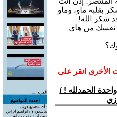
المنتصر: إذن أنت
ر بقلبه ماو، وماو
قد شكر الله!
 نفسك من هاي
وك؟
ت الأخرى انقر على
احدة الحمدلله ! /
المزيد.....
زي
احدث المواضيع
-
أي مجتمع دولي
يناشدون؟ / ابراهيم ابراش
-
مصادرة حزب ونهاية