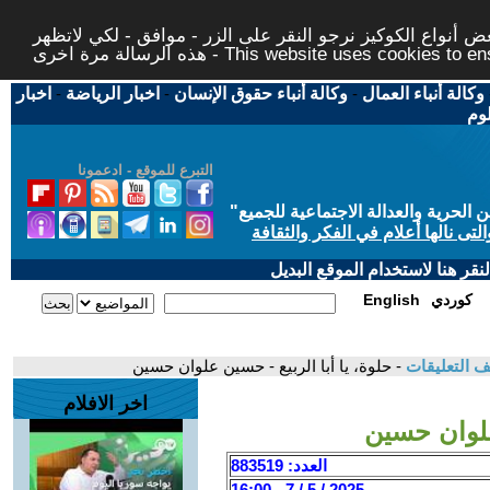
 أنواع الكوكيز نرجو النقر على الزر - موافق - لكي لاتظهر
This website uses cookies to ensure you ge
وكالة أنباء العمال
-
وكالة أنباء حقوق الإنسان
-
اخبار الرياضة
-
اخبار
لوم
التبرع للموقع - ادعمونا
حرية والعدالة الاجتماعية للجميع
"
تى نالها أعلام في الفكر والثقافة
قر هنا لاستخدام الموقع البديل
كوردي
English
 التعليقات
- حلوة، يا أبا الربيع - حسين علوان حسين
اخر الافلام
 علوان حسين
العدد: 883519
2025 / 5 / 7 - 16:00