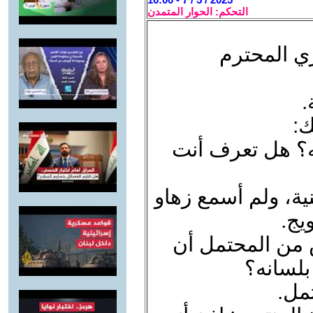
التحكم: الحوار المتمدن
ي المحترم
.
ك:
ه؟ هل تعرف أنت
نية، ولم أسمع زهاو
يج.
 من المحتمل أن
بلسانه؟
مل.