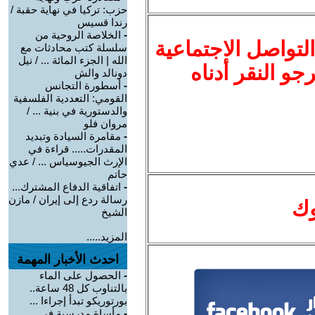
حزب: تركيا في نهاية حقبة /
رندا قسيس
-
الخلاصة الروحية من
لتواصل الاجتماعية
سلسلة كتب محادثات مع
الله | الجزء المائة ... / نيل
نرجو النقر أدناه
دونالد والش
-
أسطورة التجانس
القومي: التعددية الفلسفية
والدستورية في بنية ... /
مروان فلو
-
مقامرة السيادة وتبديد
المقدرات..... قراءة في
الإرث الجيوسياس ... / عدي
حاتم
-
اتفاقية الدفاع المشترك...
رسالة ردع إلى إيران / مازن
وك
الشيخ
المزيد.....
احدث الأخبار المهمة
-
الحصول على الماء
بالتناوب كل 48 ساعة..
بورتوريكو تبدأ إجراءا ...
-
مأساة مدرسية في