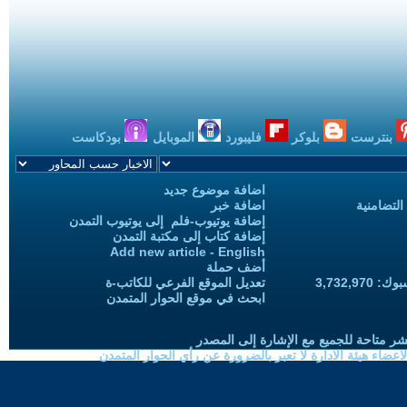
بنترست
بلوكر
فليبورد
الموبايل
بودكاست
اضافة موضوع جديد
التضامنية
اضافة خبر
إضافة يوتيوب-فلم إلى يوتيوب التمدن
إضافة كتاب إلى مكتبة التمدن
Add new article - English
أضف حملة
3,732,97
تعديل الموقع الفرعي للكاتب-ة
ابحث في موقع الحوار المتمدن
شر متاحة للجميع مع الإشارة إلى المصدر
ضاء هيئة الادارة لا تعبر بالضرورة عن رأي الحوار المتمدن