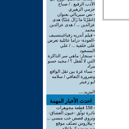
الأدب الرفيع . / صباح
حزمي الزهيري
-
نص سيريالي بعنوان
(خَمْرُنَا مَا زَالَ عِنَبًا) هدى
عزالدين ... / هدى عزالدين
محمد
-
فيلم أندريه زفياغينتسيف
-العودة- دراما عائلية تعرض
على خلفية ... / علي
المسعود
-
سنجار: ماهي سر الذاكرة
التي لا تُقفل ؟ / مجيد حسو
مراد
-
نساء غزة بين ثقل الواقع
وضرورة التعافي / سلامه
ابو زعيتر
المزيد.....
احدث الأخبار المهمة
-
158 قطعة مجوهرات
نادرة توثّق -عيون العشاق-
وتروي قصص حب منسي ...
-
بيلاروس تصنّف موقع
-يورونيوز- كـ -إعلام