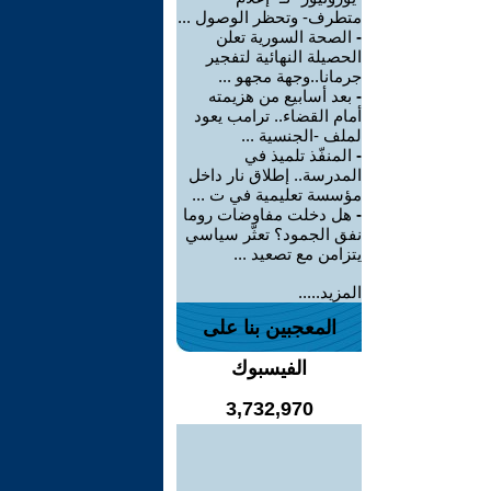
متطرف- وتحظر الوصول ...
-
الصحة السورية تعلن
الحصيلة النهائية لتفجير
جرمانا..وجهة مجهو ...
-
بعد أسابيع من هزيمته
أمام القضاء.. ترامب يعود
لملف -الجنسية ...
-
المنفّذ تلميذ في
المدرسة.. إطلاق نار داخل
مؤسسة تعليمية في ت ...
-
هل دخلت مفاوضات روما
نفق الجمود؟ تعثّر سياسي
يتزامن مع تصعيد ...
المزيد.....
المعجبين بنا على
الفيسبوك
3,732,970