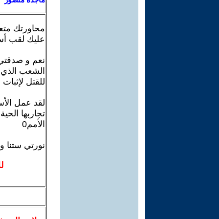
محاورتك متعة
عليك لقب أست
نعم و صدقتي 
الشعب الذي ب
للقتل لإثبات 
لقد عمل الأ
تجاربها الحي
الأمم0
نورتي ستنا 
ل