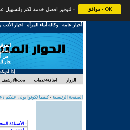
موافق - OK
لتوفير افضل خدمة لكم ولتسهيل عملي
أخبار عامة
-
وكالة أنباء المرأة
-
اخبار الأدب و
الموقع
يسارية
"من أج
حاز ال
إذا لديك
الزوار
اضافة/خدمات
بحث/الارشيف
الصفحة الرئيسية
-
كيفما تكونوا يولى عليكم /
- الأستاذة المحت
ماجدة منصور