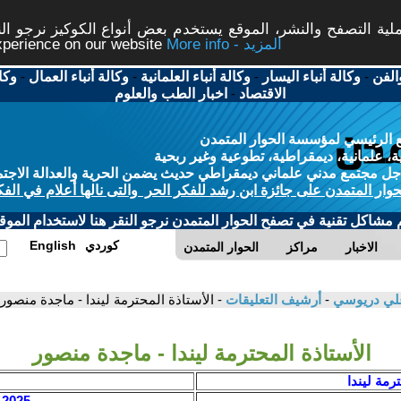
ة التصفح والنشر، الموقع يستخدم بعض أنواع الكوكيز نرجو النق
More info - المزيد
experience on our website
الفن
-
وكالة أنباء اليسار
-
وكالة أنباء العلمانية
-
وكالة أنباء العمال
-
وكا
الاقتصاد
-
اخبار الطب والعلوم
 الرئيسي لمؤسسة الحوار المتمدن
، علمانية، ديمقراطية، تطوعية وغير ربحية
ل مجتمع مدني علماني ديمقراطي حديث يضمن الحرية والعدالة الاجتم
حوار المتمدن على جائزة ابن رشد للفكر الحر والتى نالها أعلام في الفك
م مشاكل تقنية في تصفح الحوار المتمدن نرجو النقر هنا لاستخدام الموقع
كوردي
English
الاخبار
مراكز
الحوار المتمدن
 علي دريوسي
-
أرشيف التعليقات
- الأستاذة المحترمة ليندا - ماجدة منصور
الأستاذة المحترمة ليندا - ماجدة منصور
رمة ليندا
2025 / 5 / 2 - 08:50