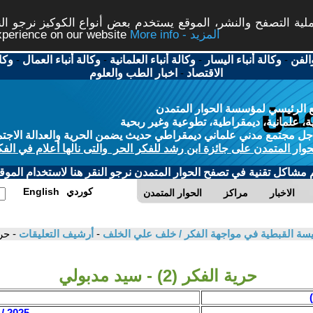
ة التصفح والنشر، الموقع يستخدم بعض أنواع الكوكيز نرجو النق
More info - المزيد
experience on our website
الفن
-
وكالة أنباء اليسار
-
وكالة أنباء العلمانية
-
وكالة أنباء العمال
-
وكا
الاقتصاد
-
اخبار الطب والعلوم
 الرئيسي لمؤسسة الحوار المتمدن
، علمانية، ديمقراطية، تطوعية وغير ربحية
ل مجتمع مدني علماني ديمقراطي حديث يضمن الحرية والعدالة الاجتم
حوار المتمدن على جائزة ابن رشد للفكر الحر والتى نالها أعلام في الفك
م مشاكل تقنية في تصفح الحوار المتمدن نرجو النقر هنا لاستخدام الموقع
كوردي
English
الاخبار
مراكز
الحوار المتمدن
يسة القبطية في مواجهة الفكر / خلف علي الخلف
-
أرشيف التعليقات
- حرية ا
حرية الفكر (2) - سيد مدبولي
2025 / 4 / 29 - 10:49