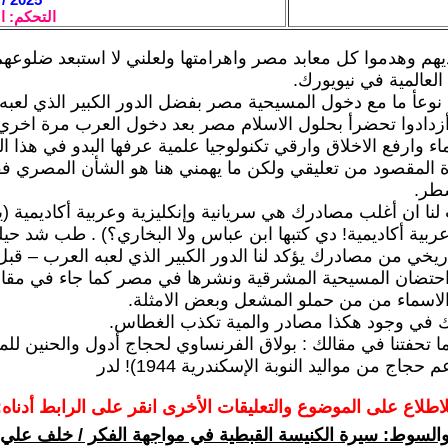
التحكم: ا
يهم وهدموا كل معابد مصر واهرامتها ولعلني لا استبعد ضلوعه
 العالمية في نيويورك.
 نوعأ ما مع دخول المسيحية مصر بفضل الدور الكبير الذي لعبه
أزدادوا تحضرأ بحلول الاسلام مصر بعد دخول العرب مرة اخري
ء وارفع الاخلاق وارقي تكنولوجيا علمية عرفها البدو في هذا ال
 المقصود من تعليقي ولكن ما يهمني هنا هو الشأن المصري 
طر.
نا ان أغلب مصادرك هي سريانية وإنكليزية وعربية أكاديمية (ي
ربية أكاديمية! دي كتبها ابن عباس ولا البخاري؟) . طب شد حيل
ريخي من مصادرك يؤكد لنا الدور الكبير الذي لعبه العرب – قبل
احتضان المسيحية المشرقية ونشرها في مصر كما جاء في مقال
لاسماء من من حملو المشعل وبعض الامثلة.
ك في وجود هكذا مصادر والمية تكذب الغطاس.
ا تحفتنا في مقالك : بولاق الفرنساوي لحجاج أدول والحنين للم
حجاج من مواليد النوبة الإسكندرية 1944)! لدر
لاطلاع على الموضوع والتعليقات الأخرى انقر على الرابط أدناه:
 والسوط: سيرة الكنيسة القبطية في مواجهة الفكر / خلف علي