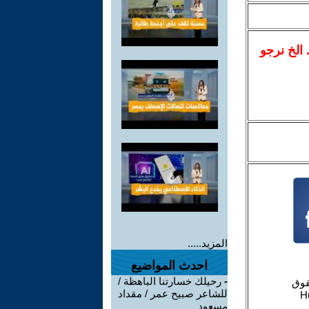
.. الخ نرجو
المزيد.....
احدث المواضيع
-
رحيلك خسارتنا الباهظة /
للشاعر صبيح عمر / مقداد
مسعود