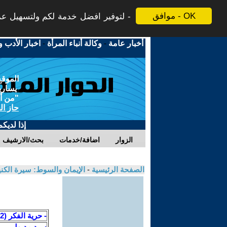
موافق - OK
لتوفير افضل خدمة لكم ولتسهيل عملي
أخبار عامة
-
وكالة أنباء المرأة
-
اخبار الأدب و
الموقع
يسارية
"من أج
حاز ال
إذا لديك
الزوار
اضافة/خدمات
بحث/الارشيف
الصفحة الرئيسية
-
الإيمان والسوط: سيرة الكن
- حرية الفكر (2)
سيد مدبولي