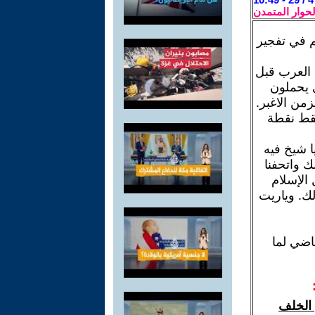
لحوار المتمدن
م في تفجير
 العرب قبل
 يحملون
زمن الاغبر.
فقط نقطة
ا شيخ فيه
ك واتحفنا
 الإسلام
ك. وياريت
اضي لما
 الخلف