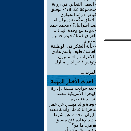
-
العمل الفدائي في رواية
-مجموعة عكا 778- توفيق
فياض / رائد الحواري
-
اتفاق مكّة ضد إيران ام
ضد اسرائيل؟ / محمد حمد
-
موعد مع وحدة الهدف:
العراق هَمُّنا / حيدر حسين
سويري
-
حالة السُّكْر في الوظيفة
العامة / طيف باسم هادي
-
الأعراب والعثمانيون
وتونس / عزالدين مبارك
المزيد.....
احدث الأخبار المهمة
-
بعد حوادث مميتة.. إدارة
الهجرة الأمريكية تتعهد
بتزويد عناصره ...
-
وفاة والد ميسي عن عمر
يناهز 68 عاماً.. وأندية تنعيه
-
إيران تتحدث عن شرط
جديد لإعادة فتح مضيق
هرمز.. ما هو؟
-
كيف غيّر حكم أمل