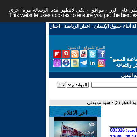
ر على الزر - موافق - لكي لاتظهر هذه الرسالة مرة اخرى -
This website uses cookies to ensure you get the best 
لة أنباء حقوق الإنسان
-
اخبار الرياضة
-
اخبار
التبرع للموقع - ادعمونا
اعية للجميع
"
ر والثقافة
 البديل
لفكر (2) - سيد مدبولي
اخر الافلام
العدد: 883326