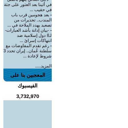
في أثينا بعد العثور على جثة
في حقيب ...
-
بعد هجومين قرب باب
المندب.. تحذيرات من
تصعيد يهدد الملاحة في ...
-
-بيان إدانة بأشد العبارات-
لـ8 دول إسلامية ضد
انتهاكات إسرائ ...
-
رغم تقدم المفاوضات مع
سلطنة عُمان.. إيران تحدد 3
شروط لإعادة ...
المزيد.....
المعجبين بنا على
الفيسبوك
3,732,970