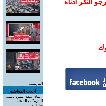
نرجو النقر أدناه
وك
المزيد.....
احدث المواضيع
-
لماذا ننتقد الثمرة وننسى
البذرة؟ / خالد علي
سليفاني