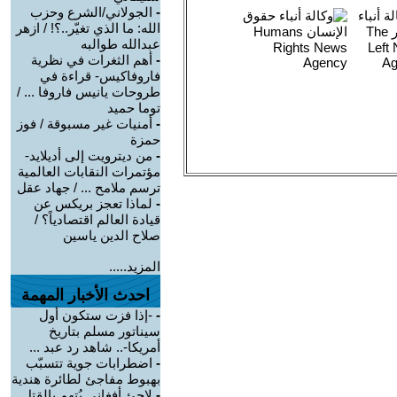
-
الجولاني/الشرع وحزب
الله: ما الذي تغيّر..؟! / ازهر
عبدالله طوالبه
-
أهم الثغرات في نظرية
فاروفاكيس- قراءة في
طروحات يانيس فاروفا ... /
توما حميد
-
أمنيات غير مسبوقة / فوز
حمزة
-
من ديترويت إلى أديلايد-
مؤتمرات النقابات العالمية
ترسم ملامح ... / جهاد عقل
-
لماذا تعجز بريكس عن
قيادة العالم اقتصادياً؟ /
صلاح الدين ياسين
المزيد.....
احدث الأخبار المهمة
-
-إذا فزت ستكون أول
سيناتور مسلم بتاريخ
أمريكا-.. شاهد رد عبد ...
-
اضطرابات جوية تتسبّب
بهبوط مفاجئ لطائرة هندية
-
لاجئ أفغاني يُتهم بالقتل