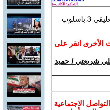
التحكم: الكاتب-ة
شكرا استاذ حميد على صياغتك تعليقي 3 باسلوب
ت الأخرى انقر على
علي شريعتي / حميد
لتواصل الاجتماعية