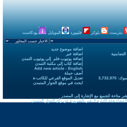
بنترست
بلوكر
فليبورد
الموبايل
بودكاست
اضافة موضوع جديد
التضامنية
اضافة خبر
إضافة يوتيوب-فلم إلى يوتيوب التمدن
إضافة كتاب إلى مكتبة التمدن
Add new article - English
أضف حملة
3,732,97
تعديل الموقع الفرعي للكاتب-ة
ابحث في موقع الحوار المتمدن
شر متاحة للجميع مع الإشارة إلى المصدر
ضاء هيئة الادارة لا تعبر بالضرورة عن رأي الحوار المتمدن