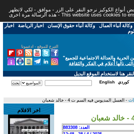
 أنواع الكوكيز نرجو النقر على الزر - موافق - لكي لاتظهر
This website uses cookies to ensure you ge
وكالة أنباء العمال
-
وكالة أنباء حقوق الإنسان
-
اخبار الرياضة
-
اخبار
لوم
التبرع للموقع - ادعمونا
حرية والعدالة الاجتماعية للجميع
"
تى نالها أعلام في الفكر والثقافة
قر هنا لاستخدام الموقع البديل
كوردي
English
قات
- العسل المديوس فيه السم ت 4 - خالد شعبان
اخر الافلام
العدد: 883308
2025 / 4 / 28 - 12:48