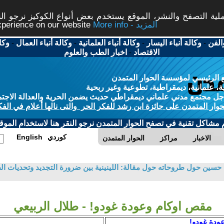
ة التصفح والنشر، الموقع يستخدم بعض أنواع الكوكيز نرجو النق
More info - المزيد
experience on our website
الفن
-
وكالة أنباء اليسار
-
وكالة أنباء العلمانية
-
وكالة أنباء العمال
-
وكا
الاقتصاد
-
اخبار الطب والعلوم
 الرئيسي لمؤسسة الحوار المتمدن
، علمانية، ديمقراطية، تطوعية وغير ربحية
ل مجتمع مدني علماني ديمقراطي حديث يضمن الحرية والعدالة الاجتم
حوار المتمدن على جائزة ابن رشد للفكر الحر والتى نالها أعلام في الفك
م مشاكل تقنية في تصفح الحوار المتمدن نرجو النقر هنا لاستخدام الموقع
كوردي
English
الاخبار
مراكز
الحوار المتمدن
حسين حول طروحاته حول مقالة: اللينينية بين ضرورة التجديد وتحديات ال
مقص اوكام وعودة غودو! - طلال الربيعي
ودة غودو!