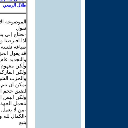
طلال الربيعي
الموضوعة ال
تقول
-نحتاج إلى ي
اذا افترضنا 
صياغة نفسه 
قد يقول الحز
والتجديد عام 1993 او انه يفعل هذا في كل مؤتمراته اللاحق
ولكن مفهوم -
ولكن الماركس
والحزب الشي
يمكن ان تتم 
لضيق حجم الت
ولكن اليس ال
تتحمل الجهة 
-من لا يعمل ل
-الكمال لله و
يتبع