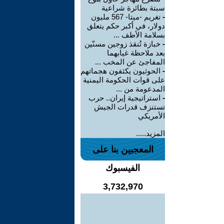
سبتة بطائرة شراعية
-
تغريم -ميتا- 567 مليون
دولار، في أكبر حكم يتعلق
بسلامة الأطف ...
-
خبازة تُنقذ زوجين مسنّين
بعد ملاحظة غيابهما
المفاجئ عن المخب ...
-
الحوثيون يكثفون هجماتهم
على قوات الحكومة اليمنية
المدعومة من ...
-
استراتيجية إيران.. حرب
تستنزف قدرات الجيش
الأمريكي
المزيد.....
المعجبين بنا على
الفيسبوك
3,732,970