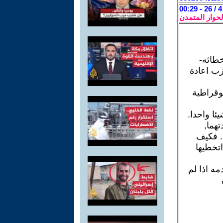
لحوار المتمدن
خطائه-
زب اعادة
وقراطية
ئا واحدا.
هما,
. فكيف
تخطيها
مه اذا لم