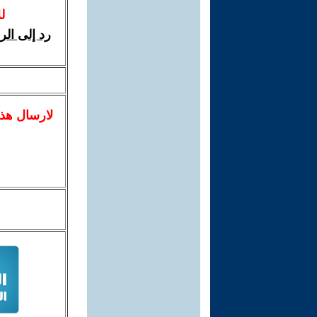
ل
رد إلى ال
لا
رسال
هذ