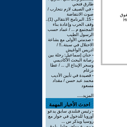
طارق فتحي
-
في الصيف لازم نتحارب /
صوت الانتفاضة
-
15. البرنامج الانتقالي (1)..
وقف الحرب وإعادة بناء
المجتمع م ... / عماد حسب
الرسول الطيب
-
صدمتي الأولى مع بشاعة
الاحتلال في سبتة..!! /
ادريس الواغيش
-
حنان إسماعيل: رحلة بين
رصانة البحث الأكاديمي
وسحر الإبداع ال ... / عطا
درغام
-
قصيدة في تأبين الأديب
محمد عبد حسن / مقداد
مسعود
المزيد.....
احدث الأخبار المهمة
-
رئيس فنلندي سابق يدعو
أوروبا للدخول في حوار مع
روسيا ويذكر س ...
-
مصرع مهاجر حاول بلوغ