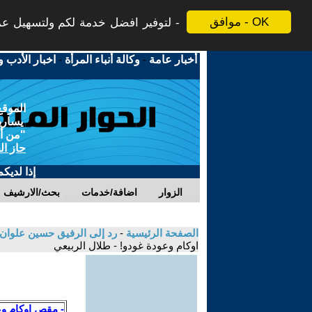
موافق - OK
لتوفير افضل خدمة لكم ولتسهيل عملي
أخبار عامة
-
وكالة أنباء المرأة
-
اخبار الأدب و
الموقع
يسارية
"من أج
حاز ال
إذا لديك
الزوار
اضافة/خدمات
بحث/الارشيف
الصفحة الرئيسية
-
رد إلى الرفيق حسين علوان 
اوكام وعودة غودو! - طلال الربيعي
- مقص اوكام وع