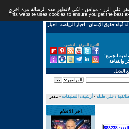
ر على الزر - موافق - لكي لاتظهر هذه الرسالة مرة اخرى -
This website uses cookies to ensure you get the best 
لة أنباء حقوق الإنسان
-
اخبار الرياضة
-
اخبار
التبرع للموقع - ادعمونا
اعية للجميع
"
ر والثقافة
 البديل
طائفية / علي طبله
-
أرشيف التعليقات
- مقص
اخر الافلام
العدد: 883238