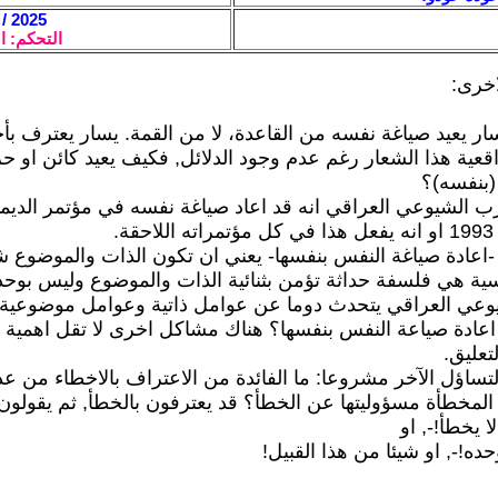
2025 / 4 / 26 - 00:29
التحكم: ا
اخرى:
سار يعيد صياغة نفسه من القاعدة، لا من القمة. يسار يعترف بأ
واقعية هذا الشعار رغم عدم وجود الدلائل, فكيف يعيد كائن او ح
(بنفسه)؟
ب الشيوعي العراقي انه قد اعاد صياغة نفسه في مؤتمر الديم
ة.
اعادة صياغة النفس بنفسها- يعني ان تكون الذات والموضوع شي
ية هي فلسفة حداثة تؤمن بثنائية الذات والموضوع وليس بوحدت
وعي العراقي يتحدث دوما عن عوامل ذاتية وعوامل موضوعية
اعادة صياعة النفس بنفسها؟ هناك مشاكل اخرى لا تقل اهمية ا
عليق.
تساؤل الآخر مشروعا: ما الفائدة من الاعتراف بالاخطاء من عد
المخطأة مسؤوليتها عن الخطأ؟ قد يعترفون بالخطأ, ثم يقولون
ا يخطأ!-, او
حده!-, او شيئا من هذا القبيل!