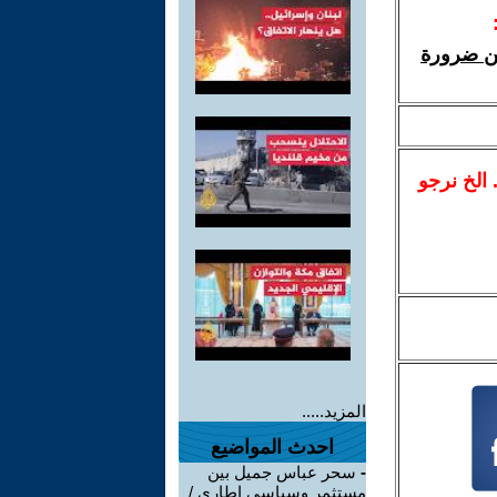
ين ضرورة
.. الخ نرجو
المزيد.....
احدث المواضيع
-
سحر عباس جميل بين
مستثمر وسياسي اطاري /