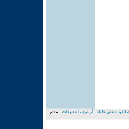
طائفية / علي طبله
-
أرشيف التعليقات
- مقص