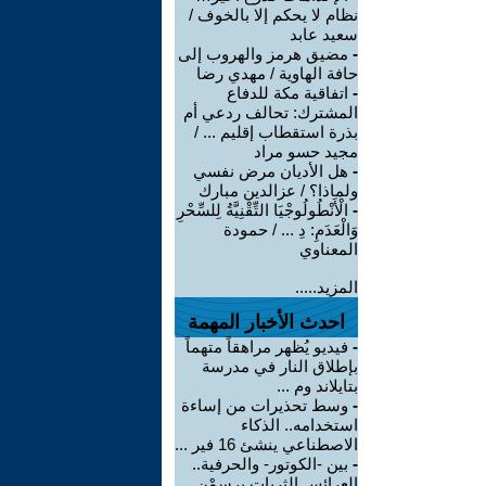
نظام لا يحكم إلا بالخوف /
سعيد عابد
-
مضيق هرمز والهروب إلى
حافة الهاوية / مهدي رضا
-
اتفاقية مكة للدفاع
المشترك: تحالف ردعي أم
بذرة استقطاب إقليم ... /
مجيد حسو مراد
-
هل الأديان مرض نفسي
ولماذا؟ / عزالدين مبارك
-
الْأَنْطُولُوجْيَا التِّقْنِيَّةُ لِلسِّحْرِ
وَالْعَدَمِ: دِ ... / حمودة
المعناوي
المزيد.....
احدث الأخبار المهمة
-
فيديو يُظهر مراهقاً متهماً
بإطلاق النار في مدرسة
بتايلاند وم ...
-
وسط تحذيرات من إساءة
استخدامه.. الذكاء
الاصطناعي ينشئ 16 فير ...
-
بين -الكوتور- والحرفية..
العرائس الثريات يرسمْن