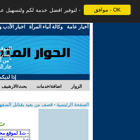
موافق - OK
لتوفير افضل خدمة لكم ولتسهيل عملي
أخبار عامة
-
وكالة أنباء المرأة
-
اخبار الأدب و
الموقع
يسارية
"من أج
حاز ال
إذا لديك
الزوار
اضافة/خدمات
بحث/الارشيف
الصفحة الرئيسية
-
قصف من بعيد بقنابل السفه
ت1 لموقع محترم سبق نشره - هي
- ت1 لموقع محترم سبق نشره
هيثم موفق حا