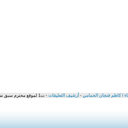
اء / كاظم فنجان الحمامي
-
أرشيف التعليقات
- ت1 لموقع محترم سبق نشره - هيثم موفق حافظ