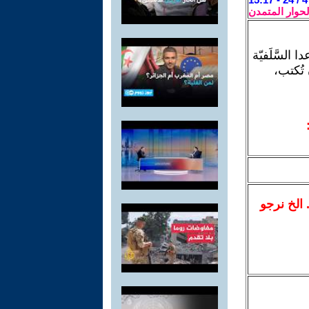
لحوار المتمدن
السَّلَفيّة
تُكتب،
.. الخ نرجو