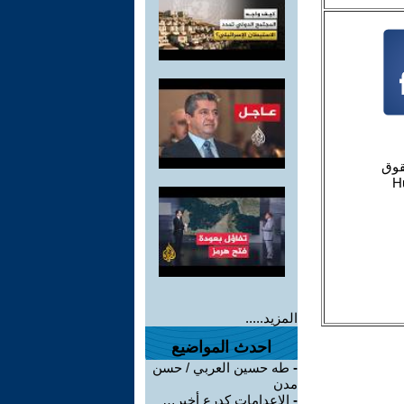
المزيد.....
احدث المواضيع
-
طه حسين العربي / حسن
مدن
-
الإعدامات كدرع أخير…