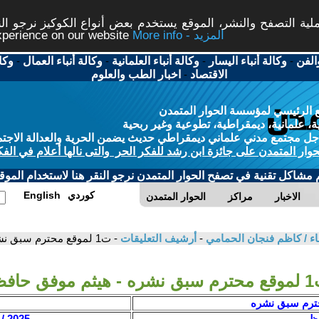
ة التصفح والنشر، الموقع يستخدم بعض أنواع الكوكيز نرجو النق
More info - المزيد
experience on our website
الفن
-
وكالة أنباء اليسار
-
وكالة أنباء العلمانية
-
وكالة أنباء العمال
-
وكا
الاقتصاد
-
اخبار الطب والعلوم
 الرئيسي لمؤسسة الحوار المتمدن
، علمانية، ديمقراطية، تطوعية وغير ربحية
ل مجتمع مدني علماني ديمقراطي حديث يضمن الحرية والعدالة الاجتم
حوار المتمدن على جائزة ابن رشد للفكر الحر والتى نالها أعلام في الفك
م مشاكل تقنية في تصفح الحوار المتمدن نرجو النقر هنا لاستخدام الموقع
كوردي
English
الاخبار
مراكز
الحوار المتمدن
اء / كاظم فنجان الحمامي
-
أرشيف التعليقات
- ت1 لموقع محترم سبق نشره - هيثم موفق حافظ
ثم موفق حافظ
فظ
2025 / 4 / 24 - 15:17