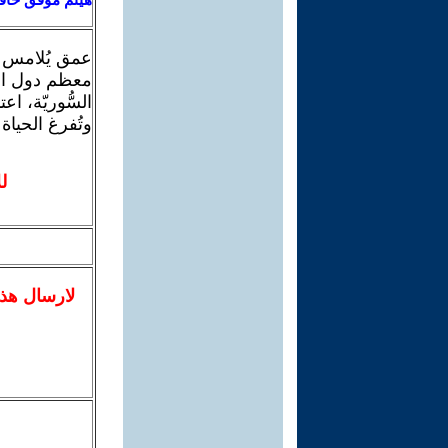
عمق يُلامس 
معظم دول العال
السُّوريّة، ا
وتُفرغ الحياة 
ل
لا
رسال
هذ