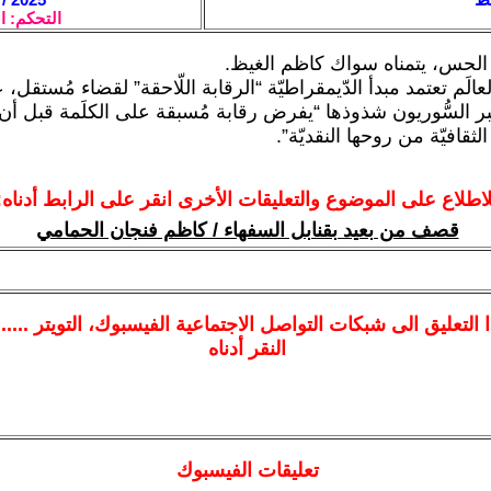
التحكم: ا
الحس، يتمناه سواك كاظم الغيظ.
َم تعتمد مبدأ الدّيمقراطيّة “الرقابة اللّاحقة” لقضاء مُستقل، عدا 
عتبر السُّوريون شذوذها “يفرض رقابة مُسبقة على الكلَمة قبل أن 
الثقافيّة من روحها النقديّة”.
لاطلاع على الموضوع والتعليقات الأخرى انقر على الرابط أدناه:
قصف من بعيد بقنابل السفهاء / كاظم فنجان الحمامي
ا
التعليق الى شبكات التواصل الاجتماعية الفيسبوك
، التويتر ....
النقر أدناه
تعليقات الفيسبوك