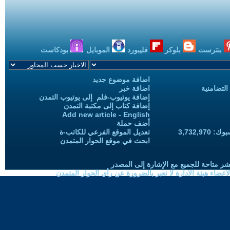
بنترست
بلوكر
فليبورد
الموبايل
بودكاست
اضافة موضوع جديد
التضامنية
اضافة خبر
إضافة يوتيوب-فلم إلى يوتيوب التمدن
إضافة كتاب إلى مكتبة التمدن
Add new article - English
أضف حملة
3,732,97
تعديل الموقع الفرعي للكاتب-ة
ابحث في موقع الحوار المتمدن
شر متاحة للجميع مع الإشارة إلى المصدر
ضاء هيئة الادارة لا تعبر بالضرورة عن رأي الحوار المتمدن