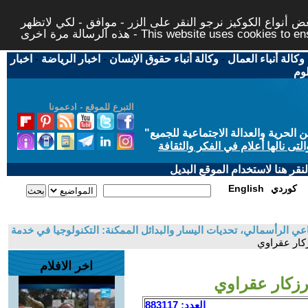
 أنواع الكوكيز نرجو النقر على الزر - موافق - لكي لاتظهر
This website uses cookies to ensure you ge
وكالة أنباء العمال
-
وكالة أنباء حقوق الإنسان
-
اخبار الرياضة
-
اخبار
لوم
التبرع للموقع - ادعمونا
حرية والعدالة الاجتماعية للجميع
"
تى نالها أعلام في الفكر والثقافة
قر هنا لاستخدام الموقع البديل
كوردي
English
عي الرأسمالي، تحديات اليسار والبدائل الممكنة: التكنولوجيا في خدمة
زكار عقراوي
اخر الافلام
رزكار عقراوي
العدد: 883117