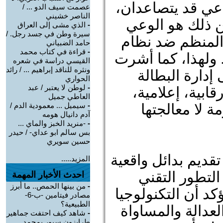
اعي قد يتصاعدان،
عصمت سيف الدو ... /
الناصر خشيني
ن ذلك هو الوعي
-
الذي مشى إلى العراق
سيرة وطن في جسد رجل. /
المنظم ضد نظام
حامد الضبياني
-
قراءة في كتاب محمد
 ولهذا، كما أشرت
القيسي دراسة في شعره
ونثره للناقد إبراهيم ... / رائد
إدارة البطالة
الحواري
-
لوطن لا يعتبر / عبد
قابية، إعلامية،
العاطي جميل
ة لا معالجتها
-
سيميل ... معمودية الدم /
آدم دانيال هومه
-
-منريد الخبز والماي ...
بس سالم ابو عداي- / حيدر
حسين سويري
قديم بدائل واقعية
المزيد.....
التطور التقني
احدث الأخبار المهمة
-
من بينها الحمص.. ما أبرز
كد أن التكنولوجيا
مصادر فيتامين -ب-6-
الطبيعية؟
عدالة والمساواة
-
شاهد كيف احتفت جماهير
طرابزون سبور بمحمد