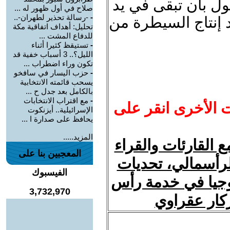
بول بأن تبقى في يد
صلاح في أول ظهور له ...
-
-رسالة تحذير لطهران-..
د إنتاج السيطرة من
تحليل: أهداف اتفاقية مكة
للدفاع المشت ...
-
تستيقظ كثيرا أثناء
الليل؟.. 3 أسباب خفية قد
تكون وراء اضطراب ...
-
حزب اليسار في سافخو
يسحب قائمته الانتخابية
بالكامل بعد جدل ح ...
-
مع اقتراب الانتخابات
ت الأخرى انقر على
الإسرائيلية.. أيزنكوت
يحافظ على صدارة ا ...
المزيد.....
 القارئات والقراء
المعجبين بنا على
لرأسمالي، تحديات
الفيسبوك
ولوجيا في خدمة رأس
3,732,970
زكار عقراوي