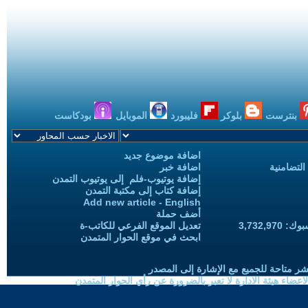
بنترست
بلوكر
فليبورد
الموبايل
بودكاست
اضافة موضوع جديد
التضامنية
اضافة خبر
إضافة يوتيوب-فلم إلى يوتيوب التمدن
إضافة كتاب إلى مكتبة التمدن
Add new article - English
أضف حملة
3,732,97
تعديل الموقع الفرعي للكاتب-ة
ابحث في موقع الحوار المتمدن
شر متاحة للجميع مع الإشارة إلى المصدر
ضاء هيئة الادارة لا تعبر بالضرورة عن رأي الحوار المتمدن