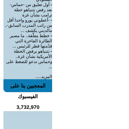
-
أول تعليق من -حماس-
بعد رفض نتنياهو خطة
ترامب بشأن غزة
-
-أعطوني يورو واحدا أقل
من راتب المدرب السابق-..
مالديني يكشف ...
-
خطط معلّقة.. ما مصير
الطائرة الفاخرة التي
قدّمتها قطر للرئيس ...
-
نتنياهو يرفض الخطة
الأمريكية بشأن غزة..
وحماس تدعو للضغط على
...
المزيد.....
المعجبين بنا على
الفيسبوك
3,732,970