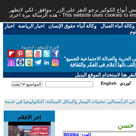
 أنواع الكوكيز نرجو النقر على الزر - موافق - لكي لاتظهر
This website uses cookies to ensure you ge
وكالة أنباء العمال
-
وكالة أنباء حقوق الإنسان
-
اخبار الرياضة
-
اخبار
لوم
التبرع للموقع - ادعمونا
حرية والعدالة الاجتماعية للجميع
"
تى نالها أعلام في الفكر والثقافة
قر هنا لاستخدام الموقع البديل
كوردي
English
عي الرأسمالي، تحديات اليسار والبدائل الممكنة: التكنولوجيا في خدمة
اخر الافلام
ل حسن
العدد: 883064