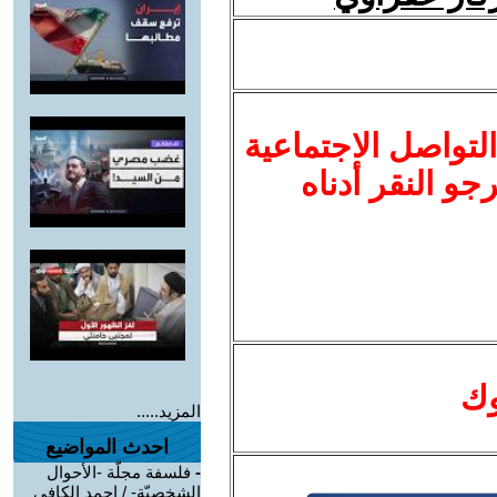
لتواصل الاجتماعية
نرجو النقر أدناه
وك
المزيد.....
احدث المواضيع
-
فلسفة مجلّة -الأحوال
الشخصيّة- / احمد الكافي