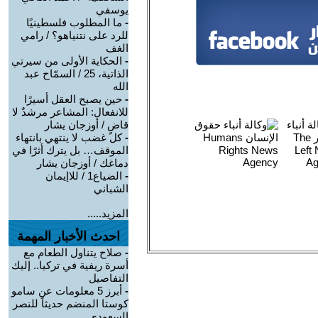
يوسفي
-
ما المطلوب فلسطينيًا
للرد على نتنياهو؟ / رامي
الغف
-
الحكاية الأولى من سيرتي
الذاتية، 25 / السمّاح عبد
الله
-
حين يصبح العقل أسيرًا
للانفعال: المشاعر مرشدٌ لا
قاضٍ / أوزجان يشار
-
كل غضب لا ينتهي بانتهاء
الموقف… بل يترك أثرًا في
دماغك / أوزجان يشار
-
الضياع1 / للاإيمان
الشباني
المزيد.....
احدث الأخبار المهمة
-
صلاح يتناول الطعام مع
أسرة ريفية في تركيا.. إليك
التفاصيل
-
أبرز 5 معلومات عن سامو
كوستا المنضم حديثاً للنصر
السعودي