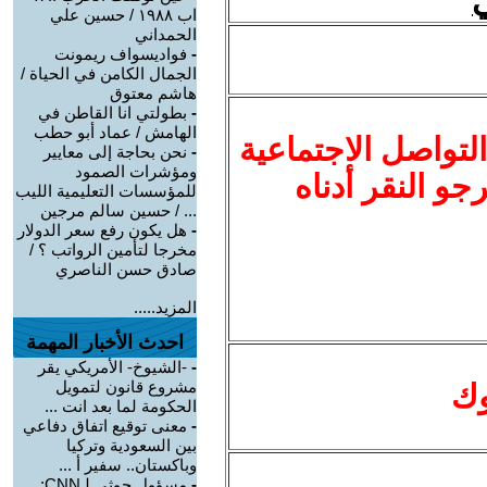
اب ١٩٨٨ / حسين علي
الحمداني
-
فواديسواف ريمونت
الجمال الكامن في الحياة /
هاشم معتوق
-
بطولتي انا القاطن في
الهامش / عماد أبو حطب
لتواصل الاجتماعية
-
نحن بحاجة إلى معايير
ومؤشرات الصمود
نرجو النقر أدناه
للمؤسسات التعليمية الليب
... / حسين سالم مرجين
-
هل يكون رفع سعر الدولار
مخرجا لتأمين الرواتب ؟ /
صادق حسن الناصري
المزيد.....
احدث الأخبار المهمة
-
-الشيوخ- الأمريكي يقر
مشروع قانون لتمويل
وك
الحكومة لما بعد انت ...
-
معنى توقيع اتفاق دفاعي
بين السعودية وتركيا
وباكستان.. سفير أ ...
-
مسؤول حوثي لـCNN: