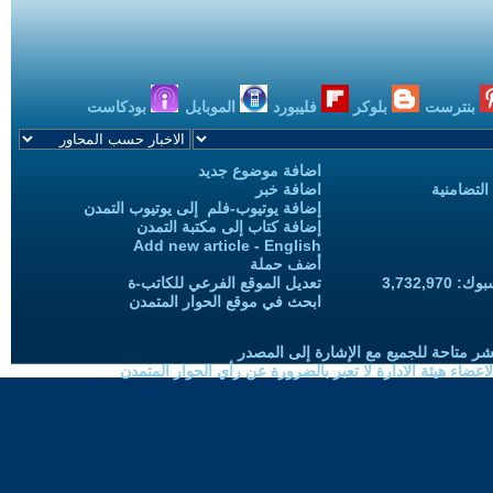
بنترست
بلوكر
فليبورد
الموبايل
بودكاست
اضافة موضوع جديد
التضامنية
اضافة خبر
إضافة يوتيوب-فلم إلى يوتيوب التمدن
إضافة كتاب إلى مكتبة التمدن
Add new article - English
أضف حملة
3,732,97
تعديل الموقع الفرعي للكاتب-ة
ابحث في موقع الحوار المتمدن
شر متاحة للجميع مع الإشارة إلى المصدر
ضاء هيئة الادارة لا تعبر بالضرورة عن رأي الحوار المتمدن