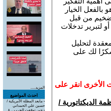
ى أهمية التفكير
 بالفعل الخيار
لتضخيم من قبل
و لتبرير تدخلات
معقدة لتحليل
كرًا لك على
ت الأخرى انقر على
المزيد.....
احدث المواضيع
ة الديكتاتورية /
-
مابعد المظلة الأمريكية /
حسين علي الحمداني
-
حين توقفت الحرب .. ٨