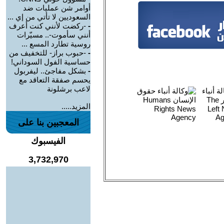
أوامر شن عمليات ضد
السعوديين لا تأتي من إي ...
-
-ركضت لأنني كنت أعرف
أنني سأموت-.. مسيّرات
روسية تطارد المسع ...
-
-حبوب براز- للتخفيف من
حساسية الفول السوداني!
-
بشكل مفاجئ.. ليفربول
يحسم صفقة التعاقد مع
لاعب برشلونة
المزيد.....
المعجبين بنا على
الفيسبوك
3,732,970