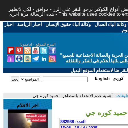
 أنواع الكوكيز نرجو النقر على الزر - موافق - لكي لاتظهر
This website uses cookies to ensure you ge
وكالة أنباء العمال
-
وكالة أنباء حقوق الإنسان
-
اخبار الرياضة
-
اخبار
لوم
التبرع للموقع - ادعمونا
حرية والعدالة الاجتماعية للجميع
"
تى نالها أعلام في الفكر والثقافة
قر هنا لاستخدام الموقع البديل
كوردي
English
عليقات
- أهمية عدم الانخداع بالمظاهر - حميد كوره جي
اخر الافلام
 حميد كوره جي
العدد: 882988
2025 / 4 / 18 - 15:08