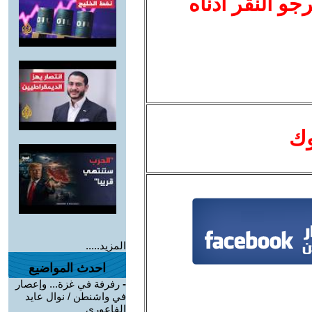
نرجو النقر أدناه
وك
المزيد.....
احدث المواضيع
-
رفرفة في غزة... وإعصار
في واشنطن / نوال عايد
الفاعوري