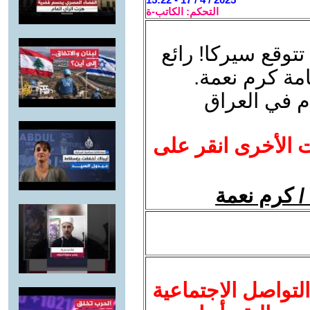
التحكم: الكاتب-ة
توقع سيركا! رائع
امة كرم نعمة.
م في العراق
ت الأخرى انقر على
 / كرم نعمة
لتواصل الاجتماعية