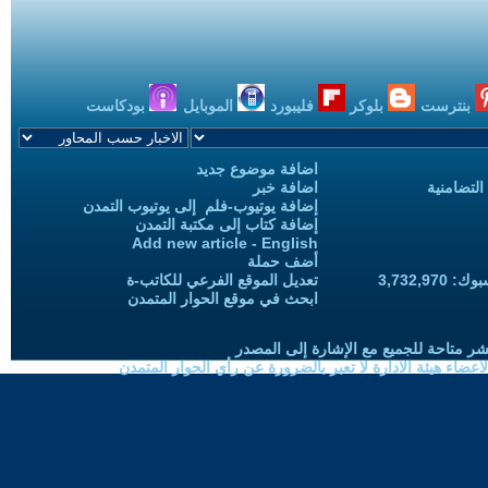
بنترست
بلوكر
فليبورد
الموبايل
بودكاست
اضافة موضوع جديد
التضامنية
اضافة خبر
إضافة يوتيوب-فلم إلى يوتيوب التمدن
إضافة كتاب إلى مكتبة التمدن
Add new article - English
أضف حملة
3,732,97
تعديل الموقع الفرعي للكاتب-ة
ابحث في موقع الحوار المتمدن
شر متاحة للجميع مع الإشارة إلى المصدر
ضاء هيئة الادارة لا تعبر بالضرورة عن رأي الحوار المتمدن