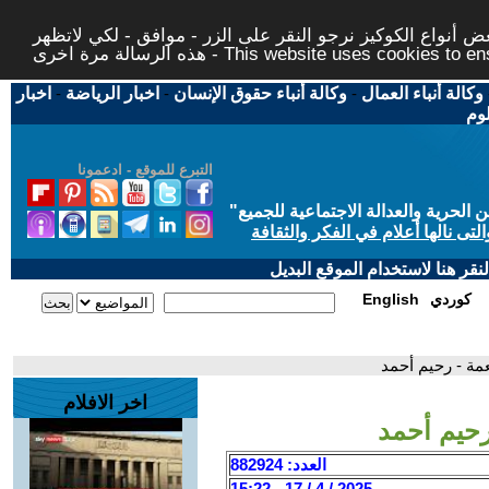
 أنواع الكوكيز نرجو النقر على الزر - موافق - لكي لاتظهر
This website uses cookies to ensure you ge
وكالة أنباء العمال
-
وكالة أنباء حقوق الإنسان
-
اخبار الرياضة
-
اخبار
لوم
التبرع للموقع - ادعمونا
حرية والعدالة الاجتماعية للجميع
"
تى نالها أعلام في الفكر والثقافة
قر هنا لاستخدام الموقع البديل
كوردي
English
عمة - رحيم أحمد
اخر الافلام
رحيم أحمد
العدد: 882924
2025 / 4 / 17 - 15:22