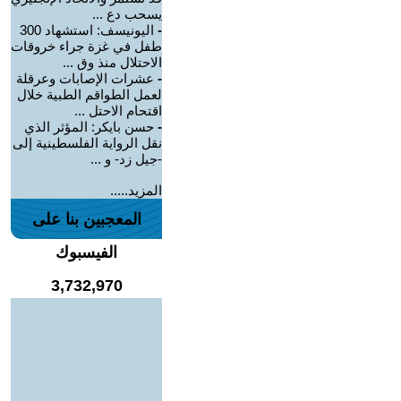
يسحب دع ...
-
اليونيسف: استشهاد 300
طفل في غزة جراء خروقات
الاحتلال منذ وق ...
-
عشرات الإصابات وعرقلة
لعمل الطواقم الطبية خلال
اقتحام الاحتل ...
-
حسن بايكر: المؤثر الذي
نقل الرواية الفلسطينية إلى
-جيل زد- و ...
المزيد.....
المعجبين بنا على
الفيسبوك
3,732,970