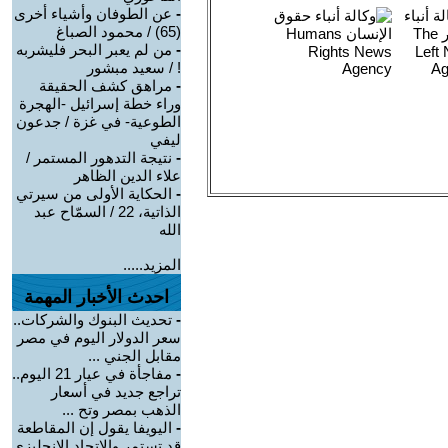
-
عن الطوفان وأشياء أخرى
(65) / محمود الصباغ
-
من لم يعبر البحر فليشربه
! / سعيد مبشور
-
مراهق كشف الحقيقة
وراء خطة إسرائيل -الهجرة
الطوعية- في غزة / جدعون
ليفي
-
نتيجة التدهور المستمر /
علاء الدين الظاهر
-
الحكاية الأولى من سيرتي
الذاتية، 22 / السمّاح عبد
الله
المزيد.....
احدث الأخبار المهمة
-
تحديث البنوك والشركات..
سعر الدولار اليوم في مصر
مقابل الجني ...
-
مفاجأة في عيار 21 اليوم..
تراجع جديد في أسعار
الذهب بمصر وتح ...
-
اليويفا يقول إن المقاطعة
قد تستمر والاتحاد الإنجليزي