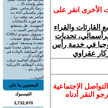
معلم وإصابة 15 ...
ت الأخرى انقر على
-
رميًا بالرصاص.. مقتل
مؤثر مكسيكي أثناء بث
مباشر بعد توقف درا ...
-
بعد فوزه بالانتخابات
 القارئات والقراء
التمهيدية.. هل يستطيع
عبدالرحمن السيد ت ...
لرأسمالي، تحديات
-
مسؤول سعودي لـCNN:
المملكة تتوقع -هجمات
ولوجيا في خدمة رأس
متعددة ومنسقة- لميلي ...
-
ترامب يحاول مجدداً تقييد
زكار عقراوي
حق المواطنة بالولادة في
الولايات ال ...
-
الأسواق العالمية تترقب
بيانات الوظائف الأمريكية:
الدولار يتم ...
المزيد.....
لتواصل الاجتماعية
المعجبين بنا على
نرجو النقر أدناه
الفيسبوك
3,732,970