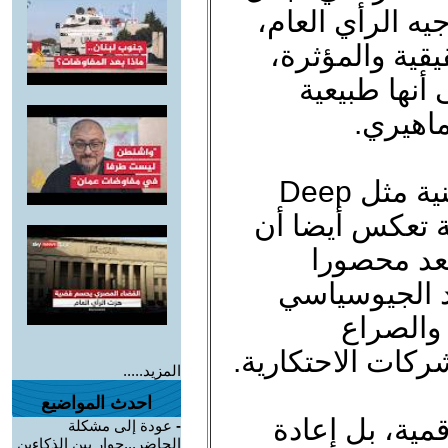
يه الرأي العام،
يقية والمؤثرة،
 أنها طبيعية
ماهيري.
الإشارة إلى مثال حظر منصة صينية مثل Deep
ية تعكس أيضا أن
عد محصورا
د الجيوسياسي
 والصراع
ركات الاحتكارية.
المزيد.....
احدث المواضيع
مية، بل إعادة
-
عودة إلى مشكلة
الحاضر...حوار بين الذكاءين