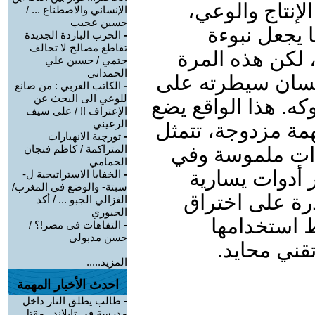
لإنتاج والوعي،
الإنساني والاصطناع ... /
حسين عجيب
 يجعل نبوءة
-
الحرب الباردة الجديدة
تقاطع مصالح لا تحالف
 لكن هذه المرة
حتمي / حسين علي
الحمداني
نسان سيطرته على
-
الكاتب العربي : من صانع
للوعي الى البحث عن
كه. هذا الواقع يضع
الإعتراف !! / علي سيف
الرعيني
مة مزدوجة، تتمثل
-
ثورچية الانهيارات
اءات ملموسة وفي
المتراكمة / كاظم فنجان
الحمامي
 أدوات يسارية
-
الخفايا الاستراتيجية ل-
سبتة- والوضع في المغرب/
ادرة على اختراق
الغزالي الجبو ... / أكد
الجبوري
ط استخدامها
-
التفاهات فى مصر!؟ /
حسن مدبولى
قني محايد.
المزيد.....
احدث الأخبار المهمة
-
طالب يطلق النار داخل
مدرسة في تايلاند.. مقتل