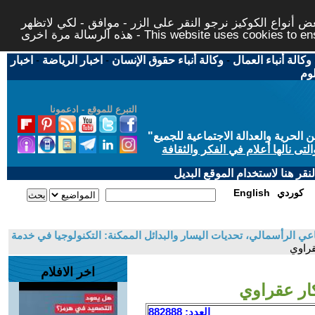
 أنواع الكوكيز نرجو النقر على الزر - موافق - لكي لاتظهر
This website uses cookies to ensure you ge
وكالة أنباء العمال
-
وكالة أنباء حقوق الإنسان
-
اخبار الرياضة
-
اخبار
لوم
التبرع للموقع - ادعمونا
حرية والعدالة الاجتماعية للجميع
"
تى نالها أعلام في الفكر والثقافة
قر هنا لاستخدام الموقع البديل
كوردي
English
عي الرأسمالي، تحديات اليسار والبدائل الممكنة: التكنولوجيا في خدمة
قراوي
اخر الافلام
كار عقراوي
العدد: 882888