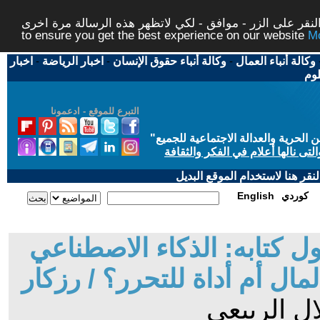
افق - لكي لاتظهر هذه الرسالة مرة اخرى - This website uses cookies
to ensure you get the best experience on our website
وكالة أنباء العمال
-
وكالة أنباء حقوق الإنسان
-
اخبار الرياضة
-
اخبار
لوم
التبرع للموقع - ادعمونا
حرية والعدالة الاجتماعية للجميع
"
تى نالها أعلام في الفكر والثقافة
قر هنا لاستخدام الموقع البديل
كوردي
English
ل كتابه: الذكاء الاصطناعي
ال أم أداة للتحرر؟ / رزكار
ال الربيعي