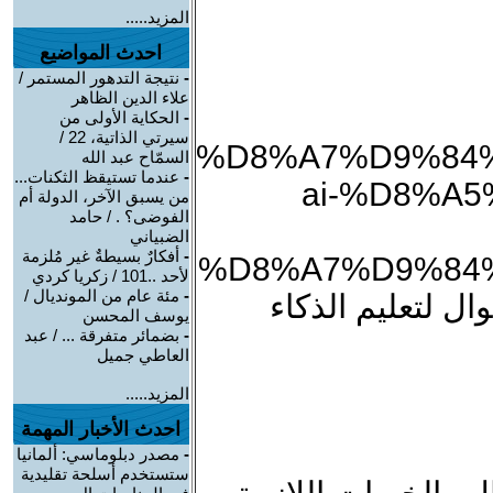
المزيد.....
احدث المواضيع
-
نتيجة التدهور المستمر /
علاء الدين الظاهر
-
الحكاية الأولى من
سيرتي الذاتية، 22 /
%D8%A7%D9%84
السمّاح عبد الله
-
عندما تستيقظ الثكنات...
ai-%D8%A
من يسبق الآخر، الدولة أم
الفوضى؟ . / حامد
الضبياني
-
أفكارٌ بسيطةٌ غير مُلزمة
%D8%A7%D9%84
لأحد ..101 / زكريا كردي
-
مئة عام من المونديال /
ل لتعليم الذكاء
يوسف المحسن
-
بضمائر متفرقة ... / عبد
العاطي جميل
المزيد.....
احدث الأخبار المهمة
-
مصدر دبلوماسي: ألمانيا
ستستخدم أسلحة تقليدية