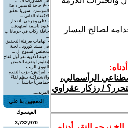
 والخبرات اللازمة
في المناورات ال ...
-
-لا حاجة للاستيراد هذا
الموسم-.. سوريا تحقّق
الاكتفاء الذاتي ...
-
قتلى وجرحى بانفجار
عبوة ناسفة استهدفت
امه لصالح اليسار
حافلة ركاب في جرمانا ب
...
-
اتهامات بعرقلة التحقيق
في منشأ كورونا.. لجنة
بمجلس الشيوخ ال ...
-
هيئة الأدوية تقر أول لقاح
إنفلونزا بتقنية الحمض
دناه:
النووي الريب ...
-
العرائش: حزب التقدم
اصطناعي الرأسمالي،
والاشتراكية ينظم لقاءً
جماهيرياً حاشداً ...
لتحرر؟ / رزكار عقراوي
المزيد.....
المعجبين بنا على
الفيسبوك
3,732,970
.. الخ نرجو النقر أدناه