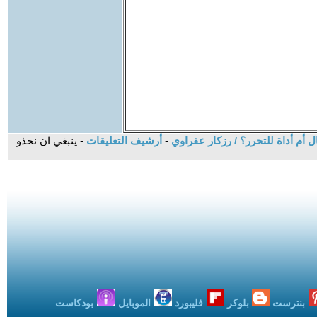
ل أم أداة للتحرر؟ / رزكار عقراوي
-
أرشيف التعليقات
- ينبغي ان نحذو
بنترست
بلوكر
فليبورد
الموبايل
بودكاست