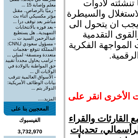
ا تنشئته لادوات
معلم وإصابة 15 ...
-
رميًا بالرصاص.. مقتل
لاستغلال والسيطرة
مؤثر مكسيكي أثناء بث
يجب ان يتحول الى
مباشر بعد توقف درا ...
-
بعد فوزه بالانتخابات
لقوى التقدمية
التمهيدية.. هل يستطيع
عبدالرحمن السيد ت ...
 المواجهة الفكرية
-
مسؤول سعودي لـCNN:
المملكة تتوقع -هجمات
لرقمية.
متعددة ومنسقة- لميلي ...
-
ترامب يحاول مجدداً تقييد
حق المواطنة بالولادة في
الولايات ال ...
-
الأسواق العالمية تترقب
بيانات الوظائف الأمريكية:
الدولار يتم ...
ت الأخرى انقر على
المزيد.....
المعجبين بنا على
 القارئات والقراء
الفيسبوك
لرأسمالي، تحديات
3,732,970