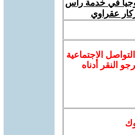
ولوجيا في خدمة رأس
زكار عقراوي
لتواصل الاجتماعية
نرجو النقر أدناه
وك