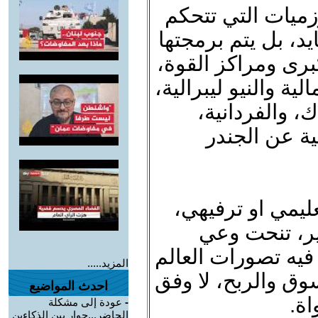
زميات التي تتحكم
د، بل يتم برمجتها
رى ومراكز القوة،
لية والنيو ليبرالية،
، والفردانية،
ية عن الجندر
يمي او ترفيهي،
ير، تنحت وعي
فيه تصورات العالم
المزيد.....
وق والربح، لا وفق
احدث المواضيع
اة.
-
عودة إلى مشكلة
الحاضر...حوار بين الذكاءين