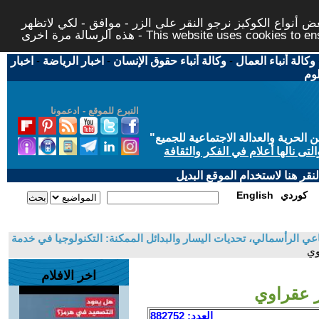
 أنواع الكوكيز نرجو النقر على الزر - موافق - لكي لاتظهر
This website uses cookies to ensure you ge
وكالة أنباء العمال
-
وكالة أنباء حقوق الإنسان
-
اخبار الرياضة
-
اخبار
لوم
التبرع للموقع - ادعمونا
حرية والعدالة الاجتماعية للجميع
"
تى نالها أعلام في الفكر والثقافة
قر هنا لاستخدام الموقع البديل
كوردي
English
عي الرأسمالي، تحديات اليسار والبدائل الممكنة: التكنولوجيا في خدمة
وي
اخر الافلام
ر عقراوي
العدد: 882752