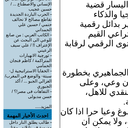
ليسار قضية
الإنساني والاصطناع ... /
حسين عجيب
ا والذكاء
-
الحرب الباردة الجديدة
تقاطع مصالح لا تحالف
 بدائل رقمية
حتمي / حسين علي
الحمداني
راعي القيم
-
الكاتب العربي : من صانع
للوعي الى البحث عن
توى الرقمي لرقابة
الإعتراف !! / علي سيف
الرعيني
-
ثورچية الانهيارات
المتراكمة / كاظم فنجان
الحمامي
الجماهيري بخطورة
-
الخفايا الاستراتيجية ل-
سبتة- والوضع في المغرب/
ون وعي، وعلى
الغزالي الجبو ... / أكد
الجبوري
نقدي للاهل،
-
التفاهات فى مصر!؟ /
حسن مدبولى
.
المزيد.....
غ وعيا حرا اذا كان
احدث الأخبار المهمة
 ولا يمكن ان
-
طالب يطلق النار داخل
مدرسة في تايلاند.. مقتل