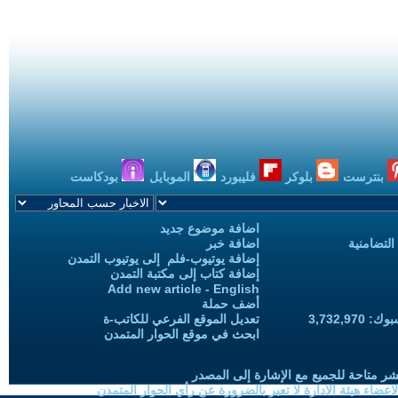
بنترست
بلوكر
فليبورد
الموبايل
بودكاست
اضافة موضوع جديد
التضامنية
اضافة خبر
إضافة يوتيوب-فلم إلى يوتيوب التمدن
إضافة كتاب إلى مكتبة التمدن
Add new article - English
أضف حملة
3,732,97
تعديل الموقع الفرعي للكاتب-ة
ابحث في موقع الحوار المتمدن
شر متاحة للجميع مع الإشارة إلى المصدر
ضاء هيئة الادارة لا تعبر بالضرورة عن رأي الحوار المتمدن