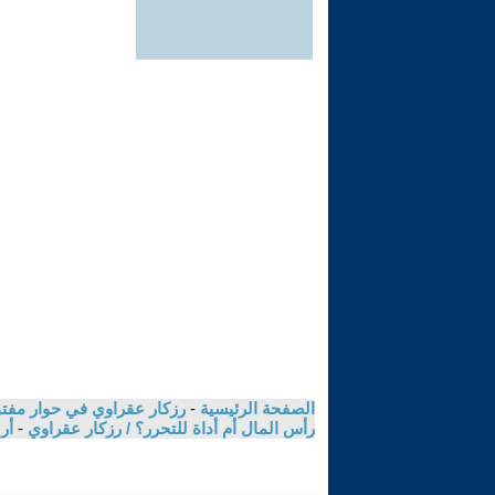
الصفحة الرئيسية
-
رزكار عقراوي في حوار مفتوح
رأس المال أم أداة للتحرر؟ / رزكار عقراوي
-
أر