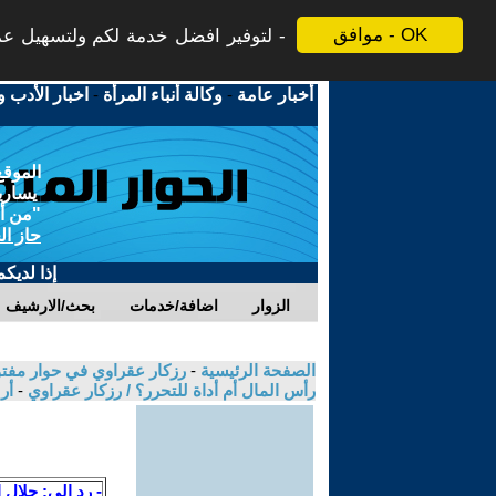
موافق - OK
لتوفير افضل خدمة لكم ولتسهيل عملي
أخبار عامة
-
وكالة أنباء المرأة
-
اخبار الأدب و
الموقع
يسارية
"من أج
حاز ال
إذا لديك
الزوار
اضافة/خدمات
بحث/الارشيف
الصفحة الرئيسية
-
رزكار عقراوي في حوار مفتوح
رأس المال أم أداة للتحرر؟ / رزكار عقراوي
-
أر
- رد الى: جلال 