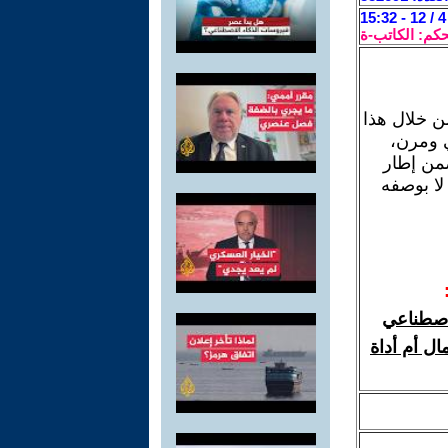
حكم: الكاتب-ة
من خلال هذا
ي ومرن،
ضمن إطار
لا بوصفه
لاصطناعي
ال أم أداة