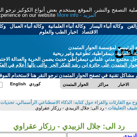
ة التصفح والنشر، الموقع يستخدم بعض أنواع الكوكيز نرجو النق
More info - المزيد
experience on our website
الفن
-
وكالة أنباء اليسار
-
وكالة أنباء العلمانية
-
وكالة أنباء العمال
-
وكا
الاقتصاد
-
اخبار الطب والعلوم
 الرئيسي لمؤسسة الحوار المتمدن
، علمانية، ديمقراطية، تطوعية وغير ربحية
ل مجتمع مدني علماني ديمقراطي حديث يضمن الحرية والعدالة الاجتم
حوار المتمدن على جائزة ابن رشد للفكر الحر والتى نالها أعلام في الفك
م مشاكل تقنية في تصفح الحوار المتمدن نرجو النقر هنا لاستخدام الموقع
كوردي
English
الاخبار
مراكز
الحوار المتمدن
 مع القارئات والقراء حول كتابه: الذكاء الاصطناعي الرأسمالي، تحديات ا
شيف التعليقات
- رد الى: جلال الزبيدي - رزكار عقراوي
رد الى: جلال الزبيدي - رزكار عقراوي
الزبيدي