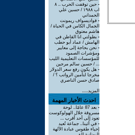
-
حين توقفت الحرب .. ٨
اب ١٩٨٨ / حسين علي
الحمداني
-
فواديسواف ريمونت
الجمال الكامن في الحياة /
هاشم معتوق
-
بطولتي انا القاطن في
الهامش / عماد أبو حطب
-
نحن بحاجة إلى معايير
ومؤشرات الصمود
للمؤسسات التعليمية الليب
... / حسين سالم مرجين
-
هل يكون رفع سعر الدولار
مخرجا لتأمين الرواتب ؟ /
صادق حسن الناصري
المزيد.....
احدث الأخبار المهمة
-
بعد 87 عامًا.. لوحة
مسروقة خلال الهولوكوست
تعود إلى أحد أقرب ...
-
في أثينا.. جماعة تُعيد
إحياء طقوس عبادة الآلهة
اليونانية الق ...