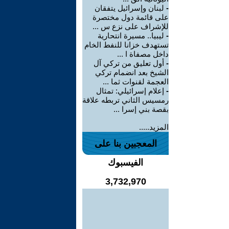
-
لبنان وإسرائيل يتفقان
على قائمة دول مختصرة
للإشراف على نزع س ...
-
ليبيا.. مسيرة انتحارية
تستهدف خزانا للنفط الخام
داخل مصفاة ا ...
-
أول تعليق من تركي آل
الشيخ بعد انضمام تركي
العجمة لقنوات ثما ...
-
إعلام إسرائيلي: تمثال
رمسيس الثاني تربطه علاقة
بقصة بني إسرا ...
المزيد.....
المعجبين بنا على
الفيسبوك
3,732,970