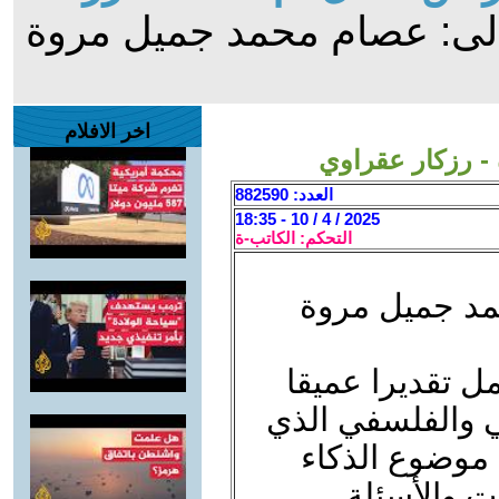
الى: عصام محمد جميل مروة
اخر الافلام
- رزكار عقراوي
العدد: 882590
2025 / 4 / 10 - 18:35
التحكم: الكاتب-ة
مد جميل مروة
ل تقديرا عميقا
ي والفلسفي الذي
 موضوع الذكاء
ت والأسئلة