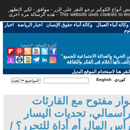
 أنواع الكوكيز نرجو النقر على الزر - موافق - لكي لاتظهر
This website uses cookies to ensure you ge
وكالة أنباء العمال
-
وكالة أنباء حقوق الإنسان
-
اخبار الرياضة
-
اخبار
لوم
التبرع للموقع - ادعمونا
حرية والعدالة الاجتماعية للجميع
"
تى نالها أعلام في الفكر والثقافة
قر هنا لاستخدام الموقع البديل
كوردي
English
ار مفتوح مع القارئات
لرأسمالي، تحديات اليسار
أس المال أم أداة للتحرر؟ /