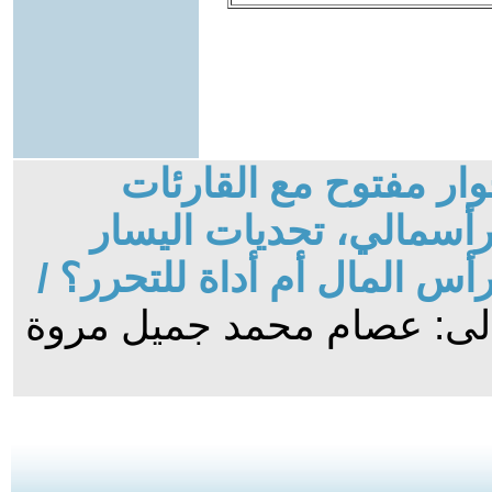
ار مفتوح مع القارئات
لرأسمالي، تحديات اليسار
أس المال أم أداة للتحرر؟ /
الى: عصام محمد جميل مروة