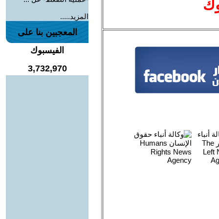
وك
المزيد.....
المعجبين بنا على
الفيسبوك
3,732,970