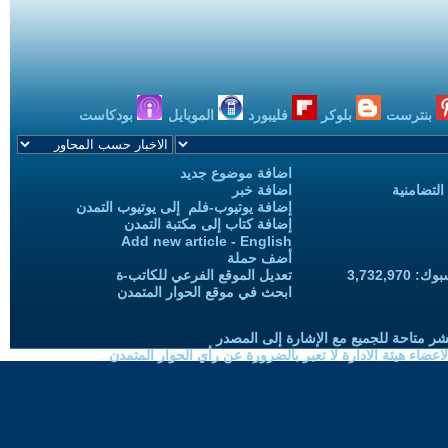
بنترست
بلوكر
فليبورد
الموبايل
بودكاست
اضافة موضوع جديد
التضامنية
اضافة خبر
إضافة يوتيوب-فلم إلى يوتيوب التمدن
إضافة كتاب إلى مكتبة التمدن
Add new article - English
أضف حملة
3,732,97
تعديل الموقع الفرعي للكاتب-ة
ابحث في موقع الحوار المتمدن
شر متاحة للجميع مع الإشارة إلى المصدر
ضاء هيئة الادارة لا تعبر بالضرورة عن رأي الحوار المتمدن