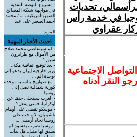
لرأسمالي، تحديات
-
مشروع النهضة النقدية
في مواجهة شبكة المصالح
ولوجيا في خدمة رأس
الصهيو-أمريكية : ... / محمد
أحمد الصغير على عيد
زكار عقراوي
المزيد.....
احدث الأخبار المهمة
-
كم سيتقاضى محمد صلاح
من الأموال مع طرابزون
سبور؟
-
بعد توقيع اتفاقية مكة..
لتواصل الاجتماعية
وزير خارجية إيران يدعو إلى
-وحدة الم ...
نرجو النقر أدناه
-
مع صواريخ بالستية.. وحدة
كورية شمالية تصل إلى
روسيا
-
الغرب سيتخلى حتمًا عن
أوكرانيا، فمتى يفعل؟
-
موسكو تقضي على أوهام
باشينيان: لا واجب على
روسيا تجاه أرميني ...
-
روسيا تضرب بقسوة لم
يسبق لها مثيل. هل بدأت
-عملية الضغط- عل ...