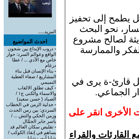
بل يطمح إلى تحفيز
سار، نحو البحث
المزيد.....
ديثة لصالح مشروع
احدث المواضيع
لفكر والممارسة
-
دروب الإبداع بين شجون
الواقع وعوالم السرد: حوار
خاص مع الأدي ... / عطا
درغام
-
بناء الإنسان قبل بناء
المشاريع / صفاء العطية
كل قارئ-ة يرى في
التميمي
-
كيف تطلق الالقاب
ر الجماعي.
والاسماء والكنى ج١ /
الصياد ‏( حسن سعيد‏)
-
جدلية الزمن في الخطاب
ت الأخرى انقر على
السردي: بين زمن الحدث
وزمن الحكي والتش ... /
ياسر جابر الجمَّال
-
تقليص سكان العالم قد
 القارئات والقراء
يساهم في إنقاذ الكوكب /
شابا أيوب شابا