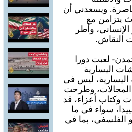
معاصرة. ويسعدني أن
ث يتزامن مع
لإنساني، وأطر
ت النقاش.
مدن- لعبت دورا
شات اليسارية
 اليسارية، ليس في
 المجالات، وطرحت
ت وكتاب أعزاء، قد
ييدا، سواء في ما
أو الفلسفي، بما في