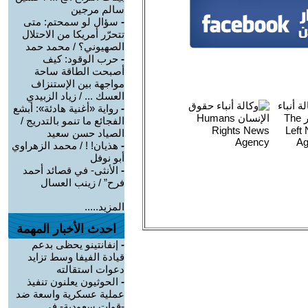
سالم مرجين
-
سؤال لو سمحتم: متى
تتحرّر أمريكا من الاحتلال
الصهيوني؟ / محمد حمد
-
حرب الوقود: كيف
أصبحت الطاقة ساحة
مواجهة بين الإستنزاف
العسك ... / زياد الزبيدي
-
رواية «أغنية هادئة»: أبشع
الفجائع ما تنمو بالتدريج /
الصياد حسن سعيد
-
هذيان! ! / محمد الزهراوي
أبو نوفل
-
الأنثى- في قصائد أحمد
فرح” / زينب العسال
المزيد.....
احدث الأخبار المهمة
-
إنفانتينو يحظى بدعم
قيادة الفيفا وسط تزايد
دعوات استقالته
-
الحوثيون يعلنون تنفيذ
عملية عسكرية واسعة ضد
-قوات سعودية- في ...