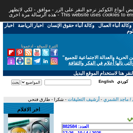
 أنواع الكوكيز نرجو النقر على الزر - موافق - لكي لاتظهر
This website uses cookies to ensure you ge
وكالة أنباء العمال
-
وكالة أنباء حقوق الإنسان
-
اخبار الرياضة
-
اخبار
لوم
التبرع للموقع - ادعمونا
حرية والعدالة الاجتماعية للجميع
"
تى نالها أعلام في الفكر والثقافة
قر هنا لاستخدام الموقع البديل
كوردي
English
 / ماجد الشمري
-
أرشيف التعليقات
- شكرا - طارق فتحي
اخر الافلام
ي
العدد: 882584
2025 / 4 / 10 - 17:26