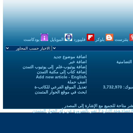
بنترست
بلوكر
فليبورد
الموبايل
بودكاست
اضافة موضوع جديد
التضامنية
اضافة خبر
إضافة يوتيوب-فلم إلى يوتيوب التمدن
إضافة كتاب إلى مكتبة التمدن
Add new article - English
أضف حملة
3,732,97
تعديل الموقع الفرعي للكاتب-ة
ابحث في موقع الحوار المتمدن
شر متاحة للجميع مع الإشارة إلى المصدر
ضاء هيئة الادارة لا تعبر بالضرورة عن رأي الحوار المتمدن