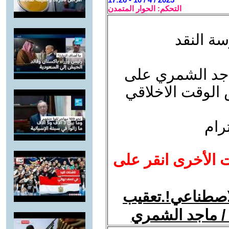
التحكم: الحوار المتمدن
ة النقد
اجد الشمري على
 الوقت الاخلاقي
رام
ت الأخرى انقر على
اصطناعي!.تعقيب
/ ماجد الشمري