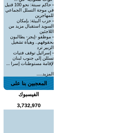
-
حاكم سبتة: نحو 100 قتيل
في موجة التسلل الجماعي
للمهاجرين
-
حزب البيئة: بإمكان
السويد استقبال مزيد من
اللاجئين
-
موظفو -إيجز- يطالبون
بحقوقهم.. وهيأة تشغيل
الزبير ترد
-
إسرائيل توقف فتيات
تسللن إلى جنوب لبنان
لإقامة مستوطنات إسرا ...
المزيد.....
المعجبين بنا على
الفيسبوك
3,732,970