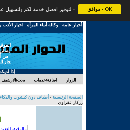
موافق - OK
لتوفير افضل خدمة لكم ولتسهيل عملي
أخبار عامة
-
وكالة أنباء المرأة
-
اخبار الأدب و
الموقع
يسارية
"من أج
حاز ال
إذا لديك
الزوار
اضافة/خدمات
بحث/الارشيف
الصفحة الرئيسية
-
أطياف دون كيشوت والذكاء
رزكار عقراوي
ا
- الرفيق العزيز