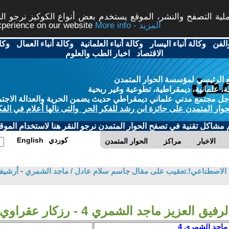
ة التصفح والنشر، الموقع يستخدم بعض أنواع الكوكيز نرجو النق
More info - المزيد
experience on our website
الفن
-
وكالة أنباء اليسار
-
وكالة أنباء العلمانية
-
وكالة أنباء العمال
-
وكا
الاقتصاد
-
اخبار الطب والعلوم
 الرئيسي لمؤسسة الحوار المتمدن
، علمانية، ديمقراطية، تطوعية وغير ربحية
ل مجتمع مدني علماني ديمقراطي حديث يضمن الحرية والعدالة الاجتم
حوار المتمدن على جائزة ابن رشد للفكر الحر والتى نالها أعلام في الفك
م مشاكل تقنية في تصفح الحوار المتمدن نرجو النقر هنا لاستخدام الموقع
كوردي
English
الاخبار
مراكز
الحوار المتمدن
 الاصطناعي!.تعقيب على مقال جاسم سلام عادل / ماجد الشمري
-
أرشيف
لرفيق العزيز ماجد الشمري 4 - رزكار عقراوي
 ماجد الشمري 4