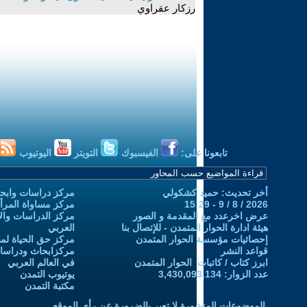
رزكار عقراوي
تابعونا على:
الفيسبوك
التويتر
اليوتيوب
أخر تحديث: حميد كشكولي
مركز دراسات وابحا
2026 / 8 / 9 - 15:29
مركز مساواة المرأ
عرض اخرعدد مع المقدمة و الصور
مركز الدراسات والاب
هيئة ادارة الحوار المتمدن - للإتصال بنا
العربي
إحصائيات مؤسسة الحوار المتمدن
مركز حق الحياة لمن
قواعد النشر
مركزابحاث ودراسات 
ابرز كتاب / كاتبات الحوار المتمدن
في العالم العربي
عدد الزوار: 3,430,093,134
يوتيوب التمدن
مكتبة التمدن
الموضوعات المنشورة لا تعبر بالضرورة عن رأي الموقع