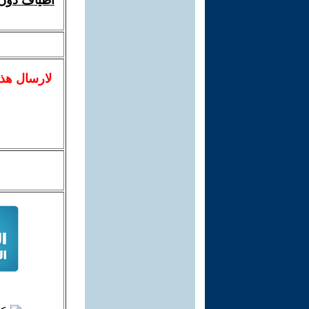
أطياف دون 
لا
رسال
هذ