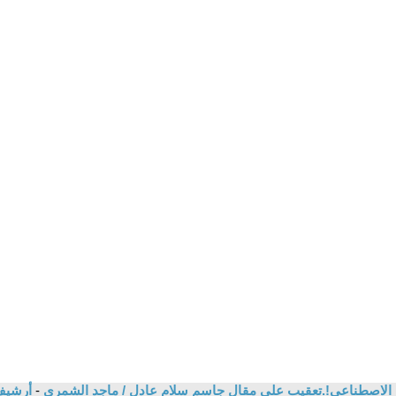
 الاصطناعي!.تعقيب على مقال جاسم سلام عادل / ماجد الشمري
-
أرشيف