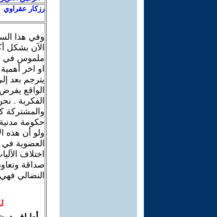
رزكار عقراوي
وفي هذا السي
الآن بشكل أك
ملموس في ال
او اخر أهمية
يترجم بعد إ
الواقع يفرض 
الفكرية . نحن
والمشتركة ك
حكومة مدنية 
ولو أن هذه ا
العضوية في أ
اختلاف الآلي
صداقة وتعاون 
النضالي فهي 
ل