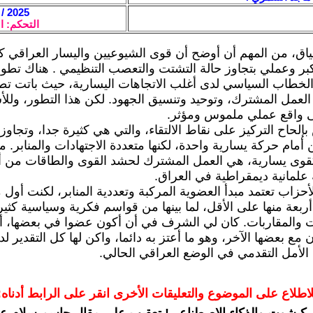
2025 / 4 / 10 - 05:43
التحكم: ا
اق، من المهم أن أوضح أن قوى الشيوعيين واليسار العراقي كل
بر وعملي بتجاوز حالة التشتت والتعصب التنظيمي . هناك تطور
خطاب السياسي لدى أغلب الاتجاهات اليسارية، حيث باتت ت
 العمل المشترك، وتوحيد وتنسيق الجهود. لكن هذا التطور، ولل
لى واقع عملي ملموس ومؤثر.
بإلحاح التركيز على نقاط الالتقاء، والتي هي كثيرة جدا، وتجاو
 أمام حركة يسارية واحدة، لكنها متعددة الاجتهادات والمنابر. مهم
قوى يسارية، هي العمل المشترك لحشد القوى والطاقات من أج
علمانية ديمقراطية في العراق.
لأحزاب تعتمد مبدأ العضوية المركبة وتعددية المنابر، لكنت أو
ربعة منها على الأقل، لما بينها من قواسم فكرية وسياسية كثير
ات والمقاربات. كان لي الشرف في أن أكون عضوا في بعضها، أ
مع بعضها الآخر، وهو ما أعتز به دائما، واكن لها كل التقدير لد
الأمل التقدمي في الوضع العراقي الحالي.
لاطلاع على الموضوع والتعليقات الأخرى انقر على الرابط أدناه: