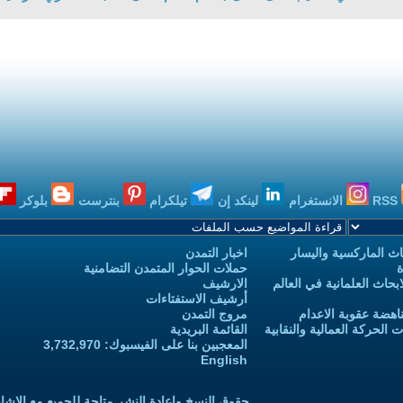
RSS
الانستغرام
لينكد إن
تيلكرام
بنترست
بلوكر
ث الماركسية واليسار
اخبار التمدن
ة
حملات الحوار المتمدن التضامنية
حاث العلمانية في العالم
الارشيف
أرشيف الاستفتاءات
اهضة عقوبة الاعدام
مروج التمدن
الحركة العمالية والنقابية
القائمة البريدية
المعجبين بنا على الفيسبوك: 3,732,970
English
حقوق النسخ واعادة النشر متاحة للجميع مع الإشا