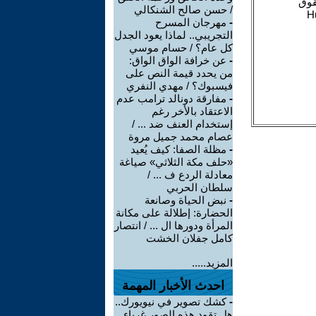
/ حسن صالح الشنكالي
-
مهرجان المسرح
التجريبي.. لماذا يعود الجدل
كل عام؟ / حسام موسي
-
عن خرافة الواق الواق:
من يحدد قيمة النص على
فيسبوك؟ / مهدي النفري
-
مفارقة دونالد ترامب عدم
الاعتقاد بالأخر رغم
إستخدام العنف ضد ... /
عصام محمد جميل مروة
-
مظلة الصفا: كيف يُعيد
«حلف مكة الثلاثي» صياغة
معادلة الردع ف ... /
سلطان الحربي
-
نبض الحياة وصانعة
الحضارة: إطلالة على مكانة
المرأة ودورها ال ... / انتصار
كامل جفلان الخشت
المزيد.....
احدث الأخبار المهمة
-
كشك تصوير في نيويورك..
هل تقود هذه الصور غرباء