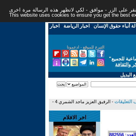
ر على الزر - موافق - لكي لاتظهر هذه الرسالة مرة اخرى -
This website uses cookies to ensure you get the best 
لة أنباء حقوق الإنسان
-
اخبار الرياضة
-
اخبار
التبرع للموقع - ادعمونا
اعية للجميع
"
ر والثقافة
 البديل
 التعليقات
- الرفيق العزيز ماجد الشمري 4 -
اخر الافلام
العدد: 882556