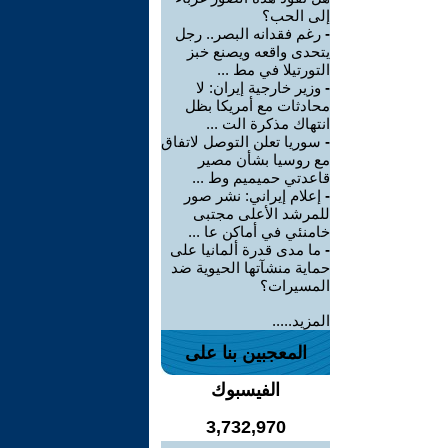
إلى الحب؟
-
رغم فقدانه البصر.. رجل
يتحدى واقعه ويصنع خبز
التورتيلا في مط ...
-
وزير خارجية إيران: لا
محادثات مع أمريكا بظل
انتهاك مذكرة الت ...
-
سوريا تعلن التوصل لاتفاق
مع روسيا بشأن مصير
قاعدتي حميميم وط ...
-
إعلام إيراني: نشر صور
للمرشد الأعلى مجتبى
خامنئي في أماكن عا ...
-
ما مدى قدرة ألمانيا على
حماية منشآتها الحيوية ضد
المسيرات؟
المزيد.....
المعجبين بنا على
الفيسبوك
3,732,970