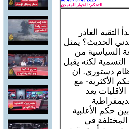
التحكم: الحوار المتمدن
أ التقية الغادر
دني الحديث؟ يمثل
ة السياسية من
لتسمية لكنه يقبل
ظام دستوري. إن
م الأكثرية- مع
الأقليات يعد
لديمقراطية
بين حكم الأغلبية
المختلفة في