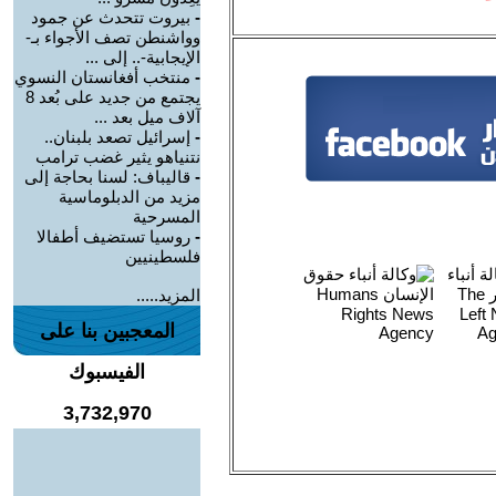
-
بيروت تتحدث عن جمود
وواشنطن تصف الأجواء بـ-
الإيجابية-.. إلى ...
-
منتخب أفغانستان النسوي
يجتمع من جديد على بُعد 8
آلاف ميل بعد ...
-
إسرائيل تصعد بلبنان..
نتنياهو يثير غضب ترامب
-
قاليباف: لسنا بحاجة إلى
مزيد من الدبلوماسية
المسرحية
-
روسيا تستضيف أطفالا
فلسطينيين
المزيد.....
المعجبين بنا على
الفيسبوك
3,732,970