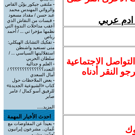
-
ملتقى جيكور يؤبّن القاص
والروائي المهندس محمد
عبد حسن / مقداد مسعود
 ادم عربي
-
قبسات من النقاش الذي
أعقب مداخلات الندوة التي
نظمها مؤخرا تي ... / أحمد
رباص
-
تفكيك التشابك الهيكلي:
متى تستعيد واشنطن
استقلاليتها السياسي ... /
سلطان الحربي
لتواصل الاجتماعية
-
العلم و جدالية
نرجو النقر أدناه
التعدد؟؟؟؟؟؟؟؟؟؟؟؟؟؟ /
أمال السعدي
-
بعض الملاحظات حول
كتاب «الشيوعية الجديدة»
للرفيق آسو كمال / عامر
صابر
المزيد.....
احدث الأخبار المهمة
-
بعيداً عن المفاوضات مع
وك
عُمان.. مشرعون إيرانيون
يُعِدّون مشرو ...