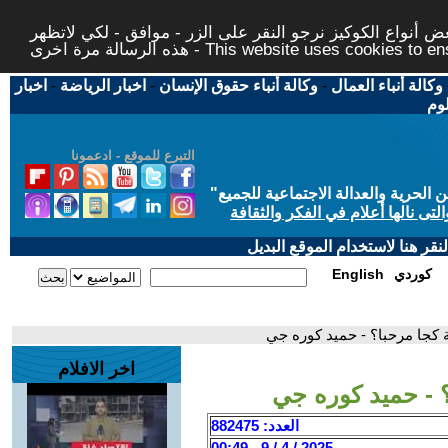
 أنواع الكوكيز نرجو النقر على الزر - موافق - لكي لاتظهر
This website uses cookies to ensure you ge
وكالة أنباء العمال
-
وكالة أنباء حقوق الإنسان
-
اخبار الرياضة
-
اخبار
لوم
التبرع للموقع - ادعمونا
حرية والعدالة الاجتماعية للجميع
"
تى نالها أعلام في الفكر والثقافة
قر هنا لاستخدام الموقع البديل
كوردي
English
ة كجا مرحبا؟ - حميد كوره جي
اخر الافلام
؟ - حميد كوره جي
العدد: 882475
2025 / 4 / 9 - 00:49