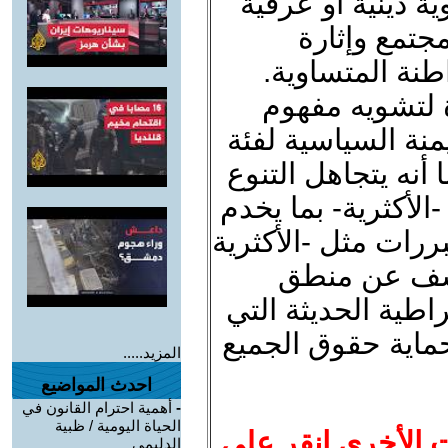
ة دينية أو عرقية
مجتمع وإثارة
نة المتساوية.
 لتشويه مفهوم
يمنة السياسية لفئة
ا أنه يتجاهل التنوع
لأكثرية- بما يخدم
ررات مثل -الأكثرية
يكشف عن منطق
اطية الحديثة التي
ماية حقوق الجميع
المزيد.....
احدث المواضيع
-
أهمية احترام القانون في
الحياة اليومية / ظبية
ت الأخرى انقر على
الدليمي