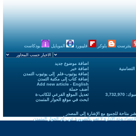
بنترست
بلوكر
فليبورد
الموبايل
بودكاست
اضافة موضوع جديد
التضامنية
اضافة خبر
إضافة يوتيوب-فلم إلى يوتيوب التمدن
إضافة كتاب إلى مكتبة التمدن
Add new article - English
أضف حملة
3,732,97
تعديل الموقع الفرعي للكاتب-ة
ابحث في موقع الحوار المتمدن
شر متاحة للجميع مع الإشارة إلى المصدر
ضاء هيئة الادارة لا تعبر بالضرورة عن رأي الحوار المتمدن