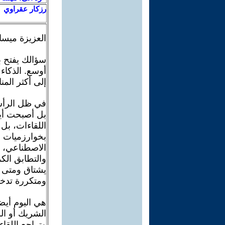
رزكار عقراوي
العزيزة ميسا
سؤالك يفتح ب
أوسع. الذكاء
إلى أكثر المن
في ظل الرأسم
بل أصبحت أيض
اللقاءات، بل 
بخوارزميات ا
الاصطناعي، ت
والتطابق الك
يشتاق ومتى ي
ومتكررة تدخل
هي اليوم أيض
الشريك أو ال
وتراجع اللقاء