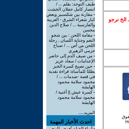
طيف التوحد: بقلم ... /
انتصار كامل جفلان الخشت
-
مقارنة بين شكسبير وبعض
.. الخ نرجو
كبار شعراء الشرق - العربية
والفارسية ... / صلاح الدين
محسن
-
مقامة اللحن : بين شجو
النغم وجناية اللسان , رحلة
اللحن من أص ... / صباح
حزمي الزهيري
-
من صيف الدم إلى حاضر
الإعدامات / سعاد عزيز
-
حين تصبح كسرة الخبز
بطلةً للمأساة: قراءة نقدية
في قصة -صدمات ... /
محمود سلامة محمود
الهايشة
-
كسرة عيش || أغنية /
محمود سلامة محمود
الهايشة
المزيد.....
احدث الأخبار المهمة
-
أزياء الفيلم تُعرض للبيع..