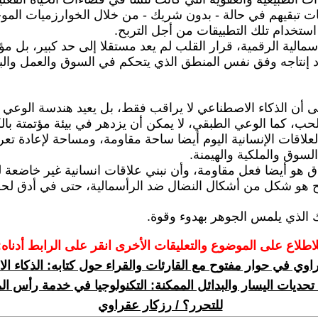
ت تبقيهم في حالة - بدون شريك - من خلال الخوارزميات المو
ستخدام تلك التطبيقات من أجل التربح.
مالية الرقمية، قرار القلب لم يعد مستقلا إلى حد كبير، بل م
 إنتاجه وفق نفس المنطق الذي يتحكم في السوق والعمل والبي
إلى أن الذكاء الاصطناعي لا يراقب فقط، بل يعيد هندسة الوعي 
لحب، كما الوعي الطبقي، لا يمكن أن يزدهر في بيئة مؤتمتة بال
لعلاقات الإنسانية اليوم أيضا ساحة مقاومة، ومساحة لإعادة تع
سوق والملكية والهيمنة.
هو أيضا فعل مقاومة، وأن نبني علاقات انسانية غير خاضعة 
 هو شكل من أشكال النضال ضد الرأسمالية، حتى في أدق لحظا
 الذي يلمس الجوهر بهدوء وقوة.
لاطلاع على الموضوع والتعليقات الأخرى انقر على الرابط أدناه:
اوي في حوار مفتوح مع القارئات والقراء حول كتابه: الذكاء ا
تحديات اليسار والبدائل الممكنة: التكنولوجيا في خدمة رأس الم
للتحرر؟ / رزكار عقراوي