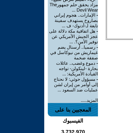
مزاد يحقق حلم جمهورThe
Devil Wear ...
-
الإمارات.. هجوم إيراني
بصاروخ يستهدف سفينة
تابعة لـ-أدنوك- ف ...
-
هل اتفاقية مكة دلالة على
عجز الجيش الأمريكي عن
توفير الأمن؟. ...
-
رسميا.. أرسنال يضم
غيماريش من نيوكاسل في
صفقة ضخمة
-
دموع وغضب.. عائلات
بحارة -لينكولن- تواجه
القيادة الأمريكية: ...
-
مسؤول حوثي: لا نحتاج
إلى أوامر من إيران لشن
عمليات ضد السعود ...
المزيد.....
المعجبين بنا على
الفيسبوك
3,732,970