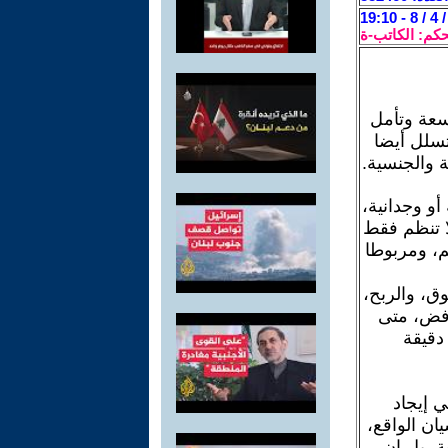
حكم: الكاتب-ة
وسعة وتأمل
تسلل أيضا
ة والجنسية.
أو وجدانية،
ا تنظم فقط
يم، ومربوطا
ق، والربح،
رفض، متى
دقيقة
ي إيجاد
ان الواقع،
ة، بل إن