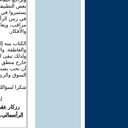
بعض التطبيقا
يستمروا في ا
في زمن الرأس
مراقب، ويعاد
والأفكار.
الكتاب ينبه 
والعاطفة. وا
ولذلك تبقى ا
خارج منطق ال
أن نحب بصدق 
السوق والربح
شكرا لسؤالك
ل
رزكار عقر
الرأسمالي، 