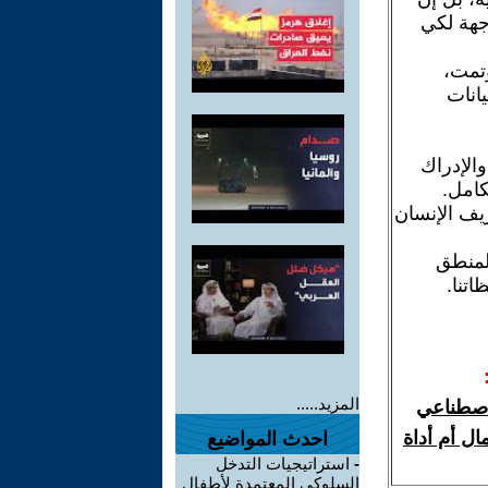
جهة لكي
ؤتمت،
انات
والإدراك
كامل.
ريف الإنسان
لمنطق
تنا.
المزيد.....
لاصطناعي
ال أم أداة
احدث المواضيع
-
استراتيجيات التدخل
السلوكي المعتمدة لأطفال