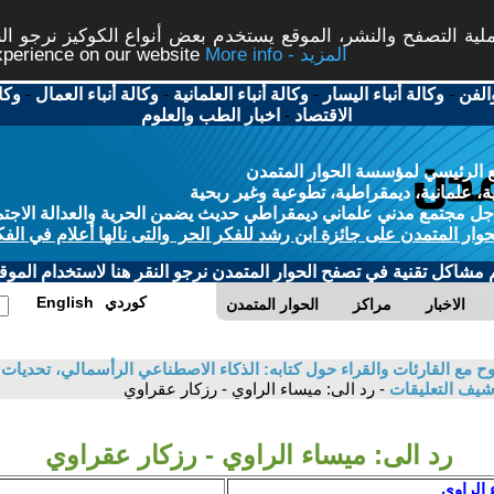
ة التصفح والنشر، الموقع يستخدم بعض أنواع الكوكيز نرجو النق
More info - المزيد
experience on our website
الفن
-
وكالة أنباء اليسار
-
وكالة أنباء العلمانية
-
وكالة أنباء العمال
-
وكا
الاقتصاد
-
اخبار الطب والعلوم
 الرئيسي لمؤسسة الحوار المتمدن
، علمانية، ديمقراطية، تطوعية وغير ربحية
ل مجتمع مدني علماني ديمقراطي حديث يضمن الحرية والعدالة الاجتم
حوار المتمدن على جائزة ابن رشد للفكر الحر والتى نالها أعلام في الفك
م مشاكل تقنية في تصفح الحوار المتمدن نرجو النقر هنا لاستخدام الموقع
كوردي
English
الاخبار
مراكز
الحوار المتمدن
 مع القارئات والقراء حول كتابه: الذكاء الاصطناعي الرأسمالي، تحديات ا
شيف التعليقات
- رد الى: ميساء الراوي - رزكار عقراوي
رد الى: ميساء الراوي - رزكار عقراوي
 الراوي