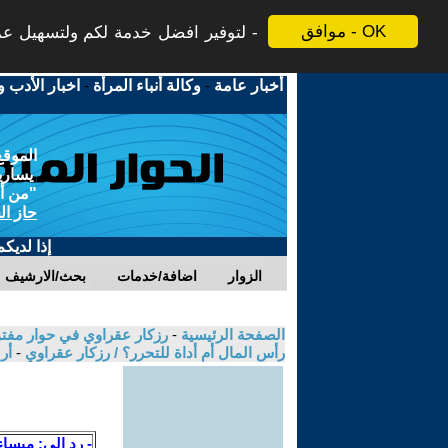
موافق - OK
لتوفير افضل خدمة لكم ولتسهيل عملي
أخبار عامة
-
وكالة أنباء المرأة
-
اخبار الأدب و
الموقع
يسارية
"من أج
حاز ال
إذا لديك
الزوار
اضافة/خدمات
بحث/الارشيف
الصفحة الرئيسية
-
رزكار عقراوي في حوار مفتوح
رأس المال أم أداة للتحرر؟ / رزكار عقراوي
-
أر
- رد الى: ميساء