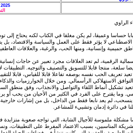
2025 / 4 / 8 - 19:10
الت
ء الراوي
ابا حساسا وعميقا، لم يكن مغلقا في الكتاب لكنه يحتاج إلى ت
 الاصطناعي لا يؤثر فقط على العمل والسياسة والاقتصاد، بل ي
اطق حميمية وإنسانية، ومنها الحب، والرغبة، والعلاقات العاطفي
الية الرقمية، لم تعد العلاقات مجرد تعبير عن حاجات إنسانية 
ا سلعة، منتجا قابلا للتسويق والتصنيف والتوجيه. التطبيقات ل
تعيد تعريف الحب نفسه بوصفه تفاعلا قابلا للقياس، قابلا للتقي
لتوافق الاستهلاكي الرأسمالي. ومن خلال الخوارزميات والذكاء
عيد تشكيل أنماط اللقاء والتواصل والانجذاب، وفق منطق السو
مي. وما يقترح على الفرد في الكثير من الأحيان من يحب أو ي
نسحب، لم يعد نابعا فقط من الداخل، بل من إشارات خارجية 
نا في دائرة إدمان وتشييء للمشاعر.
ا مشكلة ملموسة للأجيال الشابة، التي تواجه صعوبة متزايدة ف
شريكة المناسبين، بسبب الاعتماد المفرط على التطبيقات، ونسي
ات الطبيعية والعفوية التي كانت تنشأ في فضاءات الحياة الفعلي