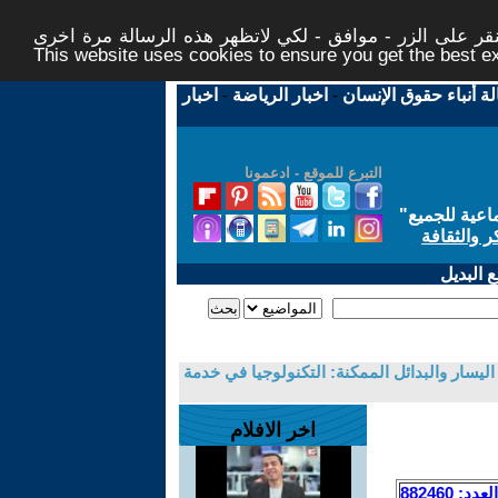
ر على الزر - موافق - لكي لاتظهر هذه الرسالة مرة اخرى -
This website uses cookies to ensure you get the best 
لة أنباء حقوق الإنسان
-
اخبار الرياضة
-
اخبار
التبرع للموقع - ادعمونا
اعية للجميع
"
ر والثقافة
 البديل
ليسار والبدائل الممكنة: التكنولوجيا في خدمة
اخر الافلام
العدد: 882460