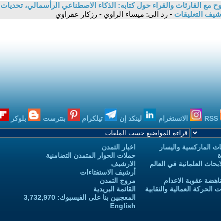
 مع القارئات والقراء حول كتابه: الذكاء الاصطناعي الرأسمالي، تحديات ا
شيف التعليقات
- رد الى: ميساء الراوي - رزكار عقراوي
RSS
الانستغرام
لينكد إن
تيلكرام
بنترست
بلوكر
ث الماركسية واليسار
اخبار التمدن
ة
حملات الحوار المتمدن التضامنية
حاث العلمانية في العالم
الارشيف
أرشيف الاستفتاءات
اهضة عقوبة الاعدام
مروج التمدن
الحركة العمالية والنقابية
القائمة البريدية
المعجبين بنا على الفيسبوك: 3,732,970
English