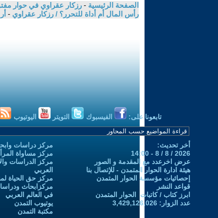
الصفحة الرئيسية
-
رزكار عقراوي في حوار مفتوح
رأس المال أم أداة للتحرر؟ / رزكار عقراوي
-
أر
تابعونا على:
الفيسبوك
التويتر
اليوتيوب
أخر تحديث:
مركز دراسات وابحا
2026 / 8 / 8 - 14:00
مركز مساواة المرأ
عرض اخرعدد مع المقدمة و الصور
مركز الدراسات والاب
هيئة ادارة الحوار المتمدن - للإتصال بنا
العربي
إحصائيات مؤسسة الحوار المتمدن
مركز حق الحياة لمن
قواعد النشر
مركزابحاث ودراسات 
ابرز كتاب / كاتبات الحوار المتمدن
في العالم العربي
عدد الزوار: 3,429,126,026
يوتيوب التمدن
مكتبة التمدن