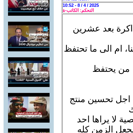
2025 / 4 / 8 - 10:52
التحكم: الكاتب-ة
ذاكرة بعد عشرين
ا، ام الى ما تحتفظ
 من يحتفظ
جل تحسين منتج
ك
ة لا يراها احد
يجعل الزمن كله