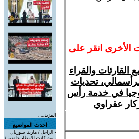
ت الأخرى انقر على
 القارئات والقراء
لرأسمالي، تحديات
ولوجيا في خدمة رأس
زكار عقراوي
المزيد.....
احدث المواضيع
-
الراحل / مارينا سوريال
-
يوم كانت الامطار غاضبة /