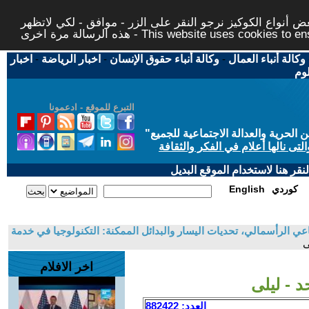
 أنواع الكوكيز نرجو النقر على الزر - موافق - لكي لاتظهر
This website uses cookies to ensure you ge
وكالة أنباء العمال
-
وكالة أنباء حقوق الإنسان
-
اخبار الرياضة
-
اخبار
لوم
التبرع للموقع - ادعمونا
حرية والعدالة الاجتماعية للجميع
"
تى نالها أعلام في الفكر والثقافة
قر هنا لاستخدام الموقع البديل
كوردي
English
عي الرأسمالي، تحديات اليسار والبدائل الممكنة: التكنولوجيا في خدمة
ى
اخر الافلام
 - ليلى
العدد: 882422