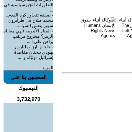
التطورات الجيوسياسية في
...
-
صفقة تتجاوز كرة القدم..
محمد صلاح في طرابزون
سبور ينعش السيا ...
-
القناة الأنبوبية تنهي معاناة
الزبير؟ مشروع مرتقب
يراهن على إ ...
-
حاخام بارز وملياردير
يهودي يبحثان مقاضاة
إسرائيل دوليًا.. وا ...
المزيد.....
المعجبين بنا على
الفيسبوك
3,732,970