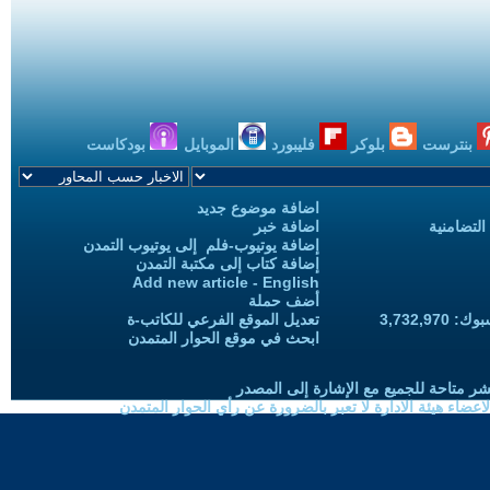
بنترست
بلوكر
فليبورد
الموبايل
بودكاست
اضافة موضوع جديد
التضامنية
اضافة خبر
إضافة يوتيوب-فلم إلى يوتيوب التمدن
إضافة كتاب إلى مكتبة التمدن
Add new article - English
أضف حملة
3,732,97
تعديل الموقع الفرعي للكاتب-ة
ابحث في موقع الحوار المتمدن
شر متاحة للجميع مع الإشارة إلى المصدر
ضاء هيئة الادارة لا تعبر بالضرورة عن رأي الحوار المتمدن