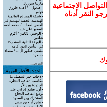
مارينا سوريال
لتواصل الاجتماعية
-
عبدول... / أحمد فاروق
نرجو النقر أدناه
عباس
-
شبكة المصالح العالمية:
الهندسة الخفية للهيمنة في
العصر المعا ... / محمد أحمد
الصغير على عيد
-
الوحش الكامن / أكرم
شلغين
-
الورقة الثانية المشاركة
في التأبين الذي أقامه
ملتقي جيكور ال ... / مقداد
مسعود
وك
المزيد.....
احدث الأخبار المهمة
-
دخلت حيز التنفيذ.. ما
مكاسب اتفاقية التجارة
الجديدة بين الأر ...
-
أول تعليق إيراني على
توقيع اتفاقية الدفاع
المشترك بين السعود ...
-
تباين أداء بورصتي
الإمارات وسط ترقب