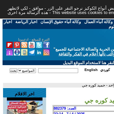
 أنواع الكوكيز نرجو النقر على الزر - موافق - لكي لاتظهر
This website uses cookies to ensure you ge
وكالة أنباء العمال
-
وكالة أنباء حقوق الإنسان
-
اخبار الرياضة
-
اخبار
لوم
التبرع للموقع - ادعمونا
حرية والعدالة الاجتماعية للجميع
"
تى نالها أعلام في الفكر والثقافة
قر هنا لاستخدام الموقع البديل
كوردي
English
احد - حميد كوره جي
اخر الافلام
يد كوره جي
العدد: 882379
2025 / 4 / 7 - 22:14