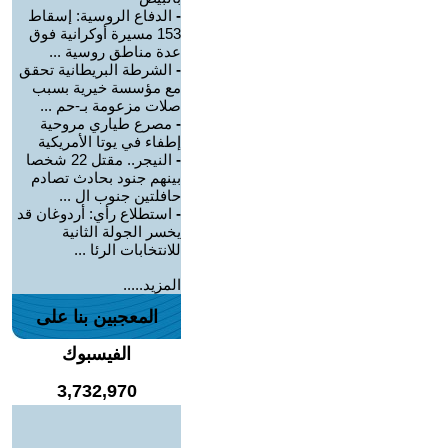
-
الدفاع الروسية: إسقاط
153 مسيرة أوكرانية فوق
عدة مناطق روسية ...
-
الشرطة البريطانية تحقق
مع مؤسسة خيرية بسبب
صلات مزعومة بـ-حم ...
-
مصرع طياري مروحية
إطفاء في يوتا الأمريكية
-
النيجر.. مقتل 22 شخصا
بينهم جنود بحادث تصادم
حافلتين جنوب ال ...
-
استطلاع رأي: أردوغان قد
يخسر الجولة الثانية
للانتخابات الرئا ...
المزيد.....
المعجبين بنا على
الفيسبوك
3,732,970