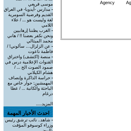
موسى قريعي
-
مدارس -أيدوبا- في العراق
القديم وفرضية السومرية
لغة وليست هو ... / علاء
اللامي
-
الغرب يظننا إرهابيين
ونحن نكفر بعضنا !! / هاني
محمد الميثالي
-
عن الزلزال… سألوني! /
فاطمة ناعوت
-
منصة (اكتشف) واختراق
القنوات الإعلامية درس في
صمود الصوت الح ... /
هشام الكيلاني
-
حراسة الذاكرة وإنصاف
المهمشين: حوار خاص مع
الباحثة والكاتبة ... / عطا
درغام
المزيد.....
احدث الأخبار المهمة
-
شاهد.. نائب ترشق رئيس
وزراء كوسوفو المؤقت
بالبيض