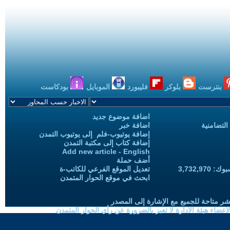
بنترست
بلوكر
فليبورد
الموبايل
بودكاست
اضافة موضوع جديد
التضامنية
اضافة خبر
إضافة يوتيوب-فلم إلى يوتيوب التمدن
إضافة كتاب إلى مكتبة التمدن
Add new article - English
أضف حملة
3,732,97
تعديل الموقع الفرعي للكاتب-ة
ابحث في موقع الحوار المتمدن
شر متاحة للجميع مع الإشارة إلى المصدر
ضاء هيئة الادارة لا تعبر بالضرورة عن رأي الحوار المتمدن