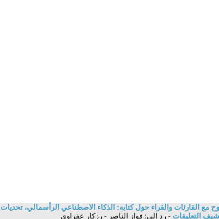
 مع القارئات والقراء حول كتابه: الذكاء الاصطناعي الرأسمالي، تحديات ا
شيف التعليقات
- رد الى: فواز الناصر - رزكار عقراوي