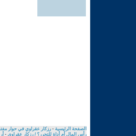
الصفحة الرئيسية
-
رزكار عقراوي في حوار مفتوح
رأس المال أم أداة للتحرر؟ / رزكار عقراوي
-
أر