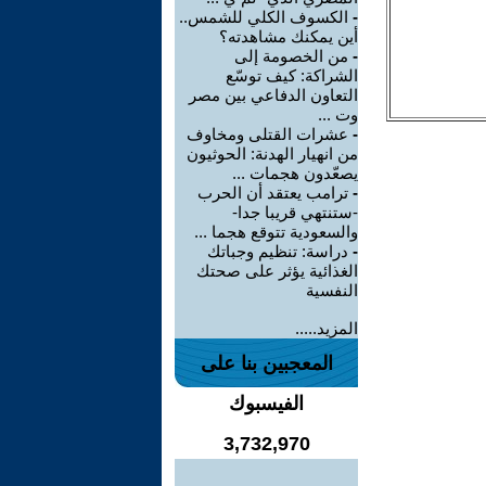
-
الكسوف الكلي للشمس..
أين يمكنك مشاهدته؟
-
من الخصومة إلى
الشراكة: كيف توسّع
التعاون الدفاعي بين مصر
وت ...
-
عشرات القتلى ومخاوف
من انهيار الهدنة: الحوثيون
يصعّدون هجمات ...
-
ترامب يعتقد أن الحرب
-ستنتهي قريبا جدا-
والسعودية تتوقع هجما ...
-
دراسة: تنظيم وجباتك
الغذائية يؤثر على صحتك
النفسية
المزيد.....
المعجبين بنا على
الفيسبوك
3,732,970