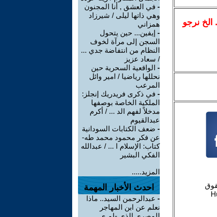
-
في العشق , أنا المجنون
وهي ذاتها ليلى / شيرزاد
.. الخ نرجو
همزاني
-
إيفين... حين يتحول
السجن إلى مرآة لخوف
النظام من انتفاضة جدي ...
/ سعاد عزيز
-
الواقعية السحرية حين
نحللها رياضيا / امير وائل
المرعب
-
في ذكرى فريدريك إنجلز:
الملكية الخاصة بوصفها
مدخلاً لفهم الد ... / أكرم
عبدالقيوم
-
ضعف الكتابات السودانية
عن فكر محمود محمد طه-
كتاب: الإسلام ا ... / عبدالله
الفكي البشير
المزيد.....
احدث الأخبار المهمة
-
عبدالرحمن السيد.. ماذا
نعلم عن ابن المهاجر
المصري الذي -لم ي ...