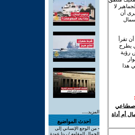
جماهير لا
يرى أن
أسمال
ن تقرأ
ي يطرح
س رؤية
وار
ي هذا
لاصطناعي
المزيد.....
ال أم أداة
احدث المواضيع
-
من الوجع الإنساني إلى
الجمال المقاوم / ريتا عودة