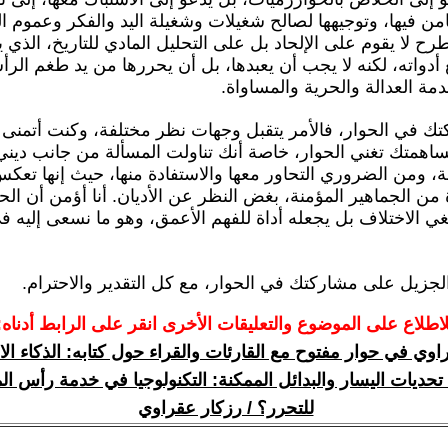
من فيها، وتوجيهها لصالح شغيلات وشغيلة اليد والفكر وعموم ال
رح لا يقوم على الإلحاد بل على التحليل المادي للتاريخ، الذي 
 أدواته، لكنه لا يجب أن يعبدها، بل أن يحررها من يد طغم الر
مة العدالة والحرية والمساواة.
ك في الحوار، فالأمر يتقبل وجهات نظر مختلفة، وكنت أتمنى أ
ساهمتك تغني الحوار، خاصة أنك تناولت المسألة من جانب دين
ة، ومن الضروري التحاور معها والاستفادة منها، حيث إنها تعك
من الجماهير المؤمنة، بغض النظر عن الأديان. أنا أؤمن أن الح
لغي الاختلاف بل يجعله أداة للفهم الأعمق، وهو ما نسعى إليه ف
لجزيل على مشاركتك في الحوار، مع كل التقدير والاحترام.
لاطلاع على الموضوع والتعليقات الأخرى انقر على الرابط أدناه:
اوي في حوار مفتوح مع القارئات والقراء حول كتابه: الذكاء ا
تحديات اليسار والبدائل الممكنة: التكنولوجيا في خدمة رأس الم
للتحرر؟ / رزكار عقراوي