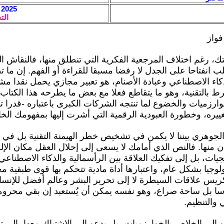
2025 / 4 / 6 - 19:13
الت
فواز
ك، رغم اختلاف المرجعية الفكرية التي تنطلق منها، فالنقاش ا
ب انفتاحا على الجدل لا رفضا مسبقا للقراءة أو الفهم. إن ما
ذكاء الاصطناعي وعبادة الأصنام، هو تعبير مجازي يحمل نقدا مشر
رط بالتقنية، وهو ما يتقاطع فعلا مع بعض ما يطرحه هذا الكتاب
خوارزميات والخضوع لما تنتجه الشركات الكبرى باعتباره -قدرا تقن
غييره، وخطورة العبودية الرقمية التي أشرت إليها بمفهومك الخ
لجوهري بيننا لا يكمن في تشخيص خطر الهيمنة التقنية بل في 
 منها. فالنص الذي أمامك لا يسعى إلى إحلال العقل مكان الإله
يات، بل إلى تفكيك العلاقة بين الرأسمالية والذكاء الاصطناع
لوجيا بشكل عام، واعتبارها أداة مادية تتحكم بها قوى طبقية م
يس علاقات السيطرة لا إلى تحرير البشر وعالم أفضل للإنسان
سا بل ساحة صراع، وهو نفسه يمكن أن يُستعبد إن بقي محروم
والتنظيم.
عو إلى الخلاص بالخوارزميات، بل يدعو إلى الاشتباك معها، إلى