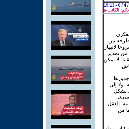
حكم: الكاتب-ة
لفكري
 تطرحه من
وعا لانبهار
 من تحذير
يا- لا يمكن
اص.
جذورها
، ولا إلى
ي بشكل
حددة،
ية. العقل
ا من
 تفكيك منطق