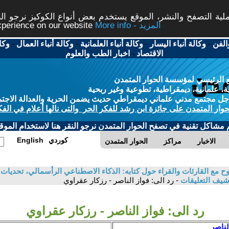
ة التصفح والنشر، الموقع يستخدم بعض أنواع الكوكيز نرجو النق
More info - المزيد
experience on our website
الفن
-
وكالة أنباء اليسار
-
وكالة أنباء العلمانية
-
وكالة أنباء العمال
-
وكا
الاقتصاد
-
اخبار الطب والعلوم
 الرئيسي لمؤسسة الحوار المتمدن
، علمانية، ديمقراطية، تطوعية وغير ربحية
ل مجتمع مدني علماني ديمقراطي حديث يضمن الحرية والعدالة الاجتم
حوار المتمدن على جائزة ابن رشد للفكر الحر والتى نالها أعلام في الفك
م مشاكل تقنية في تصفح الحوار المتمدن نرجو النقر هنا لاستخدام الموقع
كوردي
English
الاخبار
مراكز
الحوار المتمدن
 مع القارئات والقراء حول كتابه: الذكاء الاصطناعي الرأسمالي، تحديات ا
شيف التعليقات
- رد الى: فواز الناصر - رزكار عقراوي
رد الى: فواز الناصر - رزكار عقراوي
لناصر