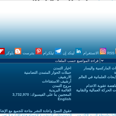
RSS
الانستغرام
لينكد إن
تيلكرام
بنترست
بلوكر
ث الماركسية واليسار
اخبار التمدن
ة
حملات الحوار المتمدن التضامنية
حاث العلمانية في العالم
الارشيف
أرشيف الاستفتاءات
اهضة عقوبة الاعدام
مروج التمدن
الحركة العمالية والنقابية
القائمة البريدية
المعجبين بنا على الفيسبوك: 3,732,970
English
حقوق النسخ واعادة النشر متاحة للجميع مع الإشا
ا بواسطة البريد الكتروني
الموضوعات المنشورة لاعضاء هيئة الادارة لا تعبر