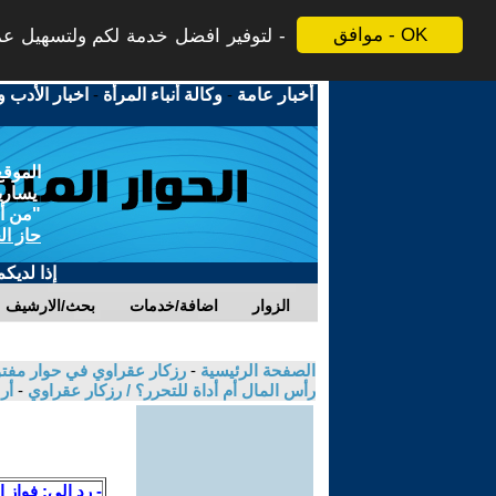
موافق - OK
لتوفير افضل خدمة لكم ولتسهيل عملي
أخبار عامة
-
وكالة أنباء المرأة
-
اخبار الأدب و
الموقع
يسارية
"من أج
حاز ال
إذا لديك
الزوار
اضافة/خدمات
بحث/الارشيف
الصفحة الرئيسية
-
رزكار عقراوي في حوار مفتوح
رأس المال أم أداة للتحرر؟ / رزكار عقراوي
-
أر
- رد الى: فواز ا