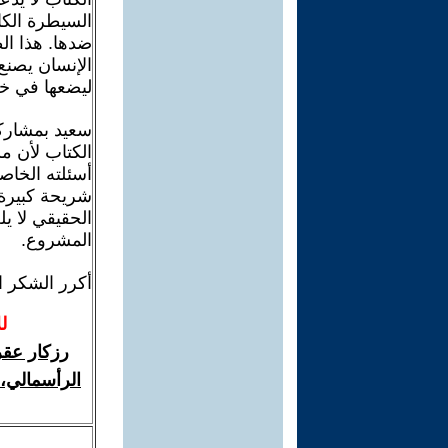
السيطرة الكا
ضدها. هذا الط
الإنسان يصنع
ليضعها في خد
سعيد بمشاركت
الكتاب لأن م
أسئلته الخاص
شريحة كبيرة 
الحقيقي لا ي
المشروع.
أكرر الشكر ا
ل
رزكار عقر
الرأسمالي، 