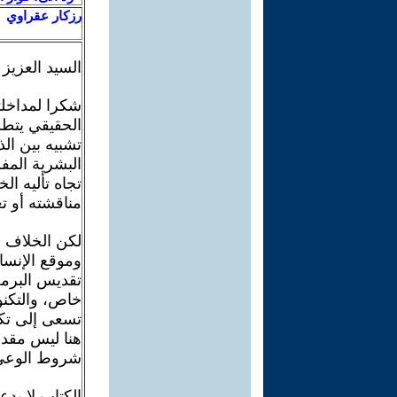
رزكار عقراوي
السيد العزيز 
شكرا لمداخلت
الحقيقي يتطل
تشبيه بين ال
البشرية المف
تجاه تأليه ال
مناقشته أو ت
لكن الخلاف ا
وموقع الإنسان
تقديس البرمج
خاص، والتكنو
تسعى إلى تكر
هنا ليس مقد
شروط الوعي 
الكتاب لا يد