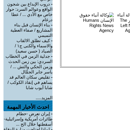
-
دروب الإبداع بين شجون
الواقع وعوالم السرد: حوار
خاص مع الأدي ... / عطا
درغام
-
بناء الإنسان قبل بناء
المشاريع / صفاء العطية
التميمي
-
كيف تطلق الالقاب
والاسماء والكنى ج١ /
الصياد ‏( حسن سعيد‏)
-
جدلية الزمن في الخطاب
السردي: بين زمن الحدث
وزمن الحكي والتش ... /
ياسر جابر الجمَّال
-
تقليص سكان العالم قد
يساهم في إنقاذ الكوكب /
شابا أيوب شابا
المزيد.....
احدث الأخبار المهمة
-
إيران تعرض -حطام
طائرات أمريكية وإسرائيلية-
أسقطتها خلال الح ...
-
لماذا احتاجت وزارة الدفاع