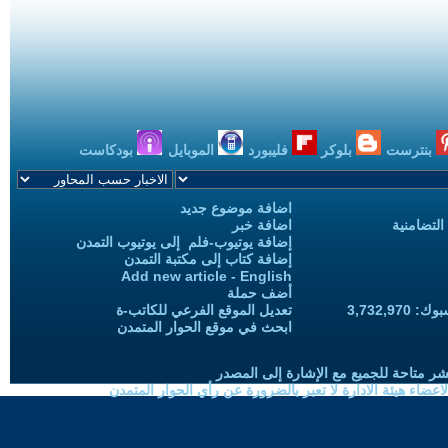
بنترست
بلوكر
فليبورد
الموبايل
بودكاست
اضافة موضوع جديد
التضامنية
اضافة خبر
إضافة يوتيوب-فلم إلى يوتيوب التمدن
إضافة كتاب إلى مكتبة التمدن
Add new article - English
أضف حملة
3,732,97
تعديل الموقع الفرعي للكاتب-ة
ابحث في موقع الحوار المتمدن
شر متاحة للجميع مع الإشارة إلى المصدر
ضاء هيئة الادارة لا تعبر بالضرورة عن رأي الحوار المتمدن