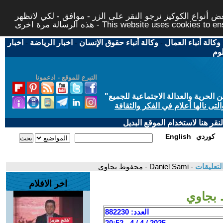
 أنواع الكوكيز نرجو النقر على الزر - موافق - لكي لاتظهر
This website uses cookies to ensure you ge
وكالة أنباء العمال
-
وكالة أنباء حقوق الإنسان
-
اخبار الرياضة
-
اخبار
لوم
التبرع للموقع - ادعمونا
حرية والعدالة الاجتماعية للجميع
"
تى نالها أعلام في الفكر والثقافة
قر هنا لاستخدام الموقع البديل
كوردي
English
لتعليقات
- Daniel Sami - محفوظ بجاوي
اخر الافلام
العدد: 882230
2025 / 4 / 4 - 20:52