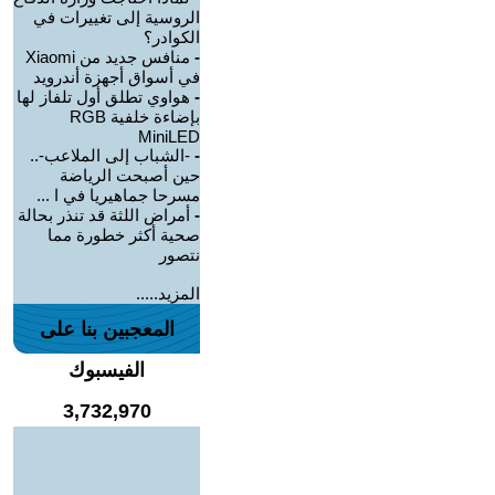
الروسية إلى تغييرات في
الكوادر؟
-
منافس جديد من Xiaomi
في أسواق أجهزة أندرويد
-
هواوي تطلق أول تلفاز لها
بإضاءة خلفية RGB
MiniLED
-
-الشباب إلى الملاعب-..
حين أصبحت الرياضة
مسرحا جماهيريا في ا ...
-
أمراض اللثة قد تنذر بحالة
صحية أكثر خطورة مما
نتصور
المزيد.....
المعجبين بنا على
الفيسبوك
3,732,970