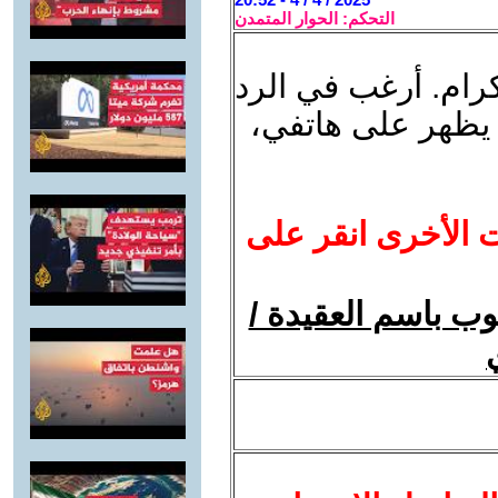
التحكم: الحوار المتمدن
رام. أرغب في الرد
 يظهر على هاتفي،
ت الأخرى انقر على
وب باسم العقيدة /