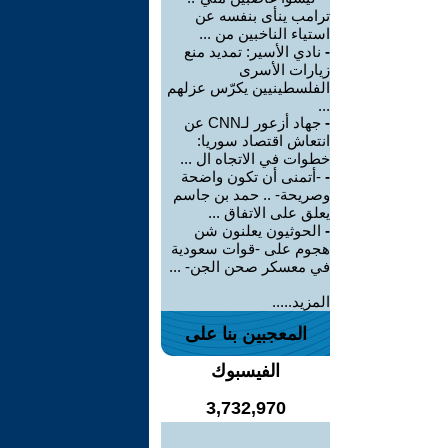
ترامب ينأى بنفسه عن
استياء الناخبين من ...
-
نادي الأسير: تمديد منع
زيارات الأسرى
الفلسطينيين يكرّس عزلهم
...
-
جهاد أزعور لـCNN عن
انتعاش اقتصاد سوريا:
خطوات في الاتجاه ال ...
-
-أتمنى أن تكون واضحة
وصريحة- .. حمد بن جاسم
يعلق على الاتفاق ...
-
الحوثيون يعلنون شن
هجوم على -قوات سعودية
في معسكر صحن الجن- ...
المزيد.....
المعجبين بنا على
الفيسبوك
3,732,970