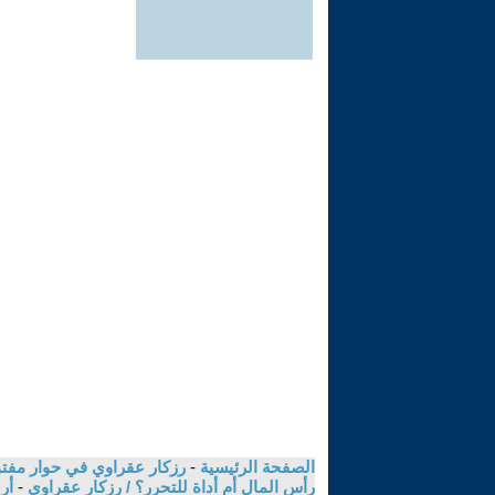
الصفحة الرئيسية
-
رزكار عقراوي في حوار مفتوح
رأس المال أم أداة للتحرر؟ / رزكار عقراوي
-
أر