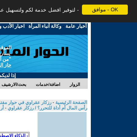
موافق - OK
لتوفير افضل خدمة لكم ولتسهيل عملي
أخبار عامة
-
وكالة أنباء المرأة
-
اخبار الأدب و
الموقع
يسارية
"من أج
حاز ال
إذا لديك
الزوار
اضافة/خدمات
بحث/الارشيف
الصفحة الرئيسية
-
رزكار عقراوي في حوار مفتوح
رأس المال أم أداة للتحرر؟ / رزكار عقراوي
-
أر
- الذكاء الاصطن