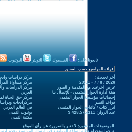
تابعونا على:
الفيسبوك
التويتر
اليوتيوب
أخر تحديث:
مركز دراسات وابحا
2026 / 8 / 7 - 23:01
مركز مساواة المرأ
عرض اخرعدد مع المقدمة و الصور
مركز الدراسات والاب
هيئة ادارة الحوار المتمدن - للإتصال بنا
العربي
إحصائيات مؤسسة الحوار المتمدن
مركز حق الحياة لمن
قواعد النشر
مركزابحاث ودراسات 
ابرز كتاب / كاتبات الحوار المتمدن
في العالم العربي
عدد الزوار: 3,428,575,111
يوتيوب التمدن
مكتبة التمدن
الموضوعات المنشورة لا تعبر بالضرورة عن رأي الموقع
نرجو استخدام نظام إضافة المواضيع في إرسال المواضيع وعدم إرساله