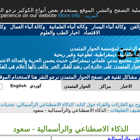
ة التصفح والنشر، الموقع يستخدم بعض أنواع الكوكيز نرجو النق
More info - المزيد
experience on our website
الفن
-
وكالة أنباء اليسار
-
وكالة أنباء العلمانية
-
وكالة أنباء العمال
-
وكا
الاقتصاد
-
اخبار الطب والعلوم
 الرئيسي لمؤسسة الحوار المتمدن
، علمانية، ديمقراطية، تطوعية وغير ربحية
ل مجتمع مدني علماني ديمقراطي حديث يضمن الحرية والعدالة الاجتم
حوار المتمدن على جائزة ابن رشد للفكر الحر والتى نالها أعلام في الفك
م مشاكل تقنية في تصفح الحوار المتمدن نرجو النقر هنا لاستخدام الموقع
كوردي
English
الاخبار
مراكز
الحوار المتمدن
 مع القارئات والقراء حول كتابه: الذكاء الاصطناعي الرأسمالي، تحديات ا
شيف التعليقات
- الذكاء الاصطناعي والرأسمالية - سعود
الذكاء الاصطناعي والرأسمالية - سعود
اعي والرأسمالية