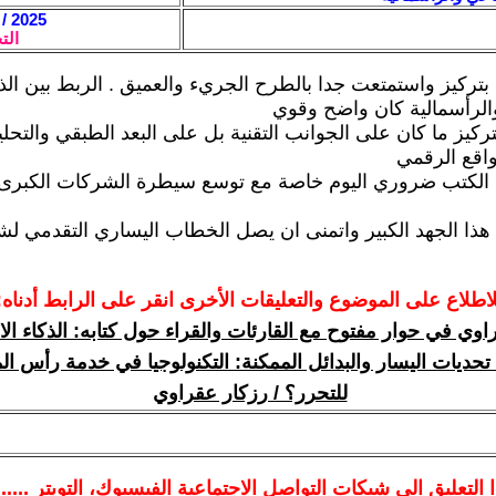
2025 / 3 / 31 - 13:02
الت
بتركيز واستمتعت جدا بالطرح الجريء والعميق . الربط بين الذ
الرأسمالية كان واضح وقوي
ركيز ما كان على الجوانب التقنية بل على البعد الطبقي والتحل
اقع الرقمي
 الكتب ضروري اليوم خاصة مع توسع سيطرة الشركات الكبرى ع
ا الجهد الكبير واتمنى ان يصل الخطاب اليساري التقدمي لش
لاطلاع على الموضوع والتعليقات الأخرى انقر على الرابط أدناه:
اوي في حوار مفتوح مع القارئات والقراء حول كتابه: الذكاء ا
تحديات اليسار والبدائل الممكنة: التكنولوجيا في خدمة رأس الم
للتحرر؟ / رزكار عقراوي
ا
التعليق الى شبكات التواصل الاجتماعية الفيسبوك
، التويتر ....