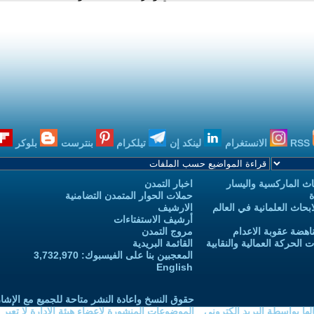
RSS
الانستغرام
لينكد إن
تيلكرام
بنترست
بلوكر
ث الماركسية واليسار
اخبار التمدن
ة
حملات الحوار المتمدن التضامنية
حاث العلمانية في العالم
الارشيف
أرشيف الاستفتاءات
اهضة عقوبة الاعدام
مروج التمدن
الحركة العمالية والنقابية
القائمة البريدية
المعجبين بنا على الفيسبوك: 3,732,970
English
حقوق النسخ واعادة النشر متاحة للجميع مع الإشا
ا بواسطة البريد الكتروني
الموضوعات المنشورة لاعضاء هيئة الادارة لا تعبر