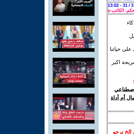
حكم: الكاتب-ة
كاء
يل
لى حياتنا
ريحة اكبر
لاصطناعي
ال أم أداة
.. الخ نرجو