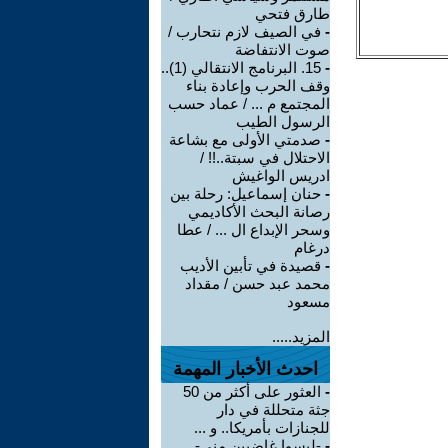
طارق فتحي
-
في الصيف لازم نتحارب /
صوت الانتفاضة
-
15. البرنامج الانتقالي (1)..
وقف الحرب وإعادة بناء
المجتمع م ... / عماد حسب
الرسول الطيب
-
صدمتي الأولى مع بشاعة
الاحتلال في سبتة..!! /
ادريس الواغيش
-
حنان إسماعيل: رحلة بين
رصانة البحث الأكاديمي
وسحر الإبداع ال ... / عطا
درغام
-
قصيدة في تأبين الأديب
محمد عبد حسن / مقداد
مسعود
المزيد.....
احدث الأخبار المهمة
-
العثور على أكثر من 50
جثة متحللة في دار
للجنازات بأمريكا.. و ...
-
-ليسوا غاضبين مني-..