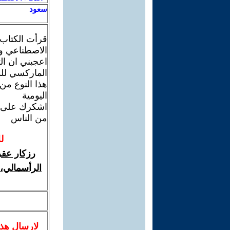
سعود
قرأت الكتاب 
الاصطناعي و
اعجبني ان الت
الماركسي للو
هذا النوع من
اليومية
اشكرك على هذ
من الناس
ل
رزكار عقر
الرأسمالي، 
لا
رسال
هذ