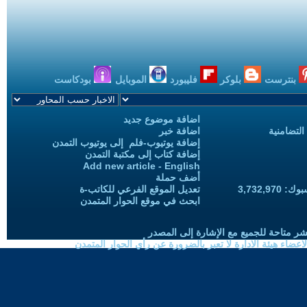
بنترست
بلوكر
فليبورد
الموبايل
بودكاست
اضافة موضوع جديد
التضامنية
اضافة خبر
إضافة يوتيوب-فلم إلى يوتيوب التمدن
إضافة كتاب إلى مكتبة التمدن
Add new article - English
أضف حملة
3,732,97
تعديل الموقع الفرعي للكاتب-ة
ابحث في موقع الحوار المتمدن
شر متاحة للجميع مع الإشارة إلى المصدر
ضاء هيئة الادارة لا تعبر بالضرورة عن رأي الحوار المتمدن