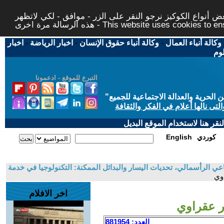
 أنواع الكوكيز نرجو النقر على الزر - موافق - لكي لاتظهر
This website uses cookies to ensure you ge
وكالة أنباء العمال
-
وكالة أنباء حقوق الإنسان
-
اخبار الرياضة
-
اخبار
لوم
التبرع للموقع - ادعمونا
حرية والعدالة الاجتماعية للجميع
"
تى نالها أعلام في الفكر والثقافة
قر هنا لاستخدام الموقع البديل
كوردي
English
عي الرأسمالي، تحديات اليسار والبدائل الممكنة: التكنولوجيا في خدمة
اوي
اخر الافلام
ر عقراوي
العدد: 881954