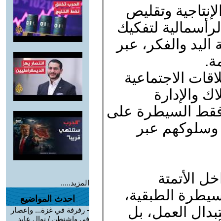
لإنتاجية وتقليص
لرأسمالية لتفكيك
اليد والفكر، عبر
ة.
اقات الاجتماعية
ك والإدارة
 فقط السيطرة على
د وسلوكهم عبر
ل الأتمتة
المزيد.....
لسيطرة الطبقية،
احدث المواضيع
بدال العمل، بل
-
رفرفة في غزة... وإعصار
في واشنطن / نوال عايد