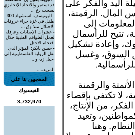
 اليد والفكر على
قد تستمر والاتحاد الإنجليزي
يسحب دع ...
أس المال. الرقمنة،
-
اليونيسف: استشهاد 300
المعلومات إلى
طفل في غزة جراء خروقات
الاحتلال منذ وق ...
نة، تتيح للرأسمال
-
عشرات الإصابات وعرقلة
لعمل الطواقم الطبية خلال
لوك، وإعادة تشكيل
اقتحام الاحتل ...
-
حسن بايكر: المؤثر الذي
ق السوق، وغسل
نقل الرواية الفلسطينية إلى
-جيل زد- و ...
لرأسمالية.
المزيد.....
المعجبين بنا على
لأتمتة والرقمنة
الفيسبوك
ة، لا تكتفي بإقصاء
3,732,970
لفكر، من الإنتاج،
واطنين، وتعيد
لنظام. وهنا