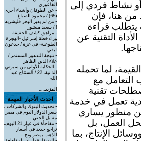
أو نشاط فردي إلى
الفاعوري
-
عن الطوفان وأشياء أخرى
 من هنا، فإن
(65) / محمود الصباغ
-
من لم يعبر البحر فليشربه
يتطلب قراءة
! / سعيد مبشور
-
مراهق كشف الحقيقة
لأداة التقنية عن
وراء خطة إسرائيل -الهجرة
الطوعية- في غزة / جدعون
اجها.
ليفي
-
نتيجة التدهور المستمر /
علاء الدين الظاهر
لقيمة، لما تحمله
-
الحكاية الأولى من سيرتي
الذاتية، 22 / السمّاح عبد
 التعامل مع
الله
صطلحات تقنية
المزيد.....
دية تعمل في خدمة
احدث الأخبار المهمة
-
تحديث البنوك والشركات..
 من منظور يساري
سعر الدولار اليوم في مصر
مقابل الجني ...
حل العمل، بل
-
مفاجأة في عيار 21 اليوم..
تراجع جديد في أسعار
وسائل الإنتاج، بما
الذهب بمصر وتح ...
-
اليويفا يقول إن المقاطعة