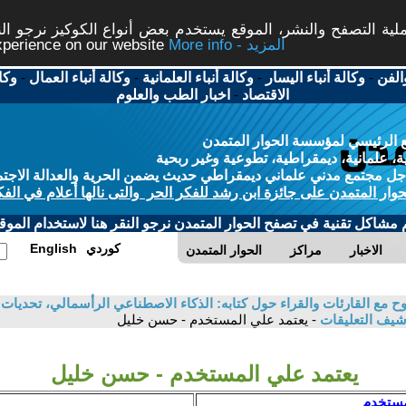
ة التصفح والنشر، الموقع يستخدم بعض أنواع الكوكيز نرجو النق
More info - المزيد
experience on our website
الفن
-
وكالة أنباء اليسار
-
وكالة أنباء العلمانية
-
وكالة أنباء العمال
-
وكا
الاقتصاد
-
اخبار الطب والعلوم
 الرئيسي لمؤسسة الحوار المتمدن
، علمانية، ديمقراطية، تطوعية وغير ربحية
ل مجتمع مدني علماني ديمقراطي حديث يضمن الحرية والعدالة الاجتم
حوار المتمدن على جائزة ابن رشد للفكر الحر والتى نالها أعلام في الفك
م مشاكل تقنية في تصفح الحوار المتمدن نرجو النقر هنا لاستخدام الموقع
كوردي
English
الاخبار
مراكز
الحوار المتمدن
 مع القارئات والقراء حول كتابه: الذكاء الاصطناعي الرأسمالي، تحديات ا
شيف التعليقات
- يعتمد علي المستخدم - حسن خليل
يعتمد علي المستخدم - حسن خليل
مستخدم