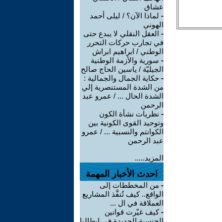
عشاق
-
لماذا الآن؟ / ليلى أحمد
الهوني
-
العقل النقلي لا يبدع حتى
في تجارب حركات التحرر
الوطني / ابراهيم ابراش
-
سورية والأزمة الوطنية
الجيليّة / ياسين الحاج صالح
-
حكاية الجمال والجمالية :
من الشدة المستنصرية إلي
الشدة الحال ... / عمرو عبد
الرحمن
-
نظريات نشأة الكون
وتوحيد القوى الكونية بين
الكوانتم والنسبية ... / عمرو
عبد الرحمن
المزيد.....
احدث الأخبار المهمة
-
من المخططات إلى
الواقع.. كيف تُنفَّذ المشاريع
العملاقة في ال ...
-
كيف غيّرت قوانين
الجنسية الجديدة في إيطاليا