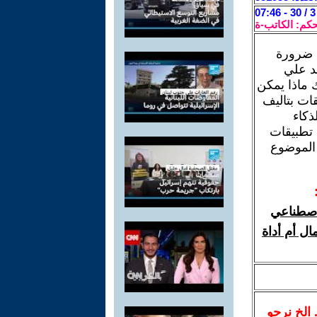
حكم: الكاتب-ة
 ضرورة
د علي
 ماذا يمكن
ات بتاليف
ذكاء
 تطبيقات
 الموضوع
لاصطناعي
ال أم أداة
.. الخ نرجو