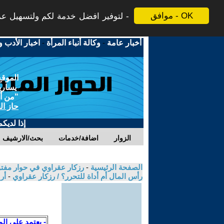
موافق - OK
لتوفير افضل خدمة لكم ولتسهيل عملي
أخبار عامة
-
وكالة أنباء المرأة
-
اخبار الأدب و
الموقع
يسارية
"من أج
حاز ال
إذا لديك
الزوار
اضافة/خدمات
بحث/الارشيف
الصفحة الرئيسية
-
رزكار عقراوي في حوار مفتوح
رأس المال أم أداة للتحرر؟ / رزكار عقراوي
-
أر
- يعتمد علي ال