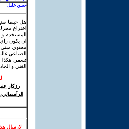
حسن خليل
هل حينما صن
اختراع محرك 
المستخدم و ي
ان يكون راي
محتوي مبني 
الصناعي غالب
تسمي هكذا و 
الغني و الجاد.
ل
رزكار عقر
الرأسمالي، 
لا
رسال
هذ