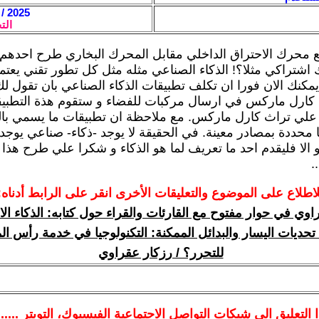
2025 / 3 / 30 - 07:46
الت
ع محرك الاحتراق الداخلي مقابل المحرك البخاري طرح احدهم
اشتراكي مثلا؟! الذكاء الصناعي مثله مثل كل تطور تقني يعتم
مكنك الان فورا ان تكلف تطبيقات الذكاء الصناعي بان تقول لك
 كارل ماركس في ارسال مركبات للفضاء و ستقوم هذة التطبيق
علي تراث كارل ماركس. مع ملاحظة ان تطبيقات ما يسمي بال
ا محددة بمصادر معينة. في الحقيقة لا يوجد -ذكاء- صناعي يوجد
الا فليقدم احد ما تعريف لما هو الذكاء و شكرا علي طرح هذا
.
لاطلاع على الموضوع والتعليقات الأخرى انقر على الرابط أدناه:
اوي في حوار مفتوح مع القارئات والقراء حول كتابه: الذكاء ا
تحديات اليسار والبدائل الممكنة: التكنولوجيا في خدمة رأس الم
للتحرر؟ / رزكار عقراوي
ا
التعليق الى شبكات التواصل الاجتماعية الفيسبوك
، التويتر ....