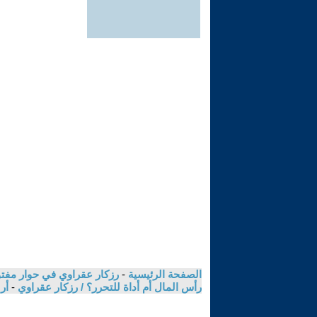
الصفحة الرئيسية
-
رزكار عقراوي في حوار مفتوح
رأس المال أم أداة للتحرر؟ / رزكار عقراوي
-
أر