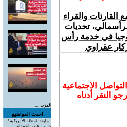
 القارئات والقراء
لرأسمالي، تحديات
ولوجيا في خدمة رأس
زكار عقراوي
لتواصل الاجتماعية
نرجو النقر أدناه
المزيد.....
احدث المواضيع
-
مابعد المظلة الأمريكية /
حسين علي الحمداني