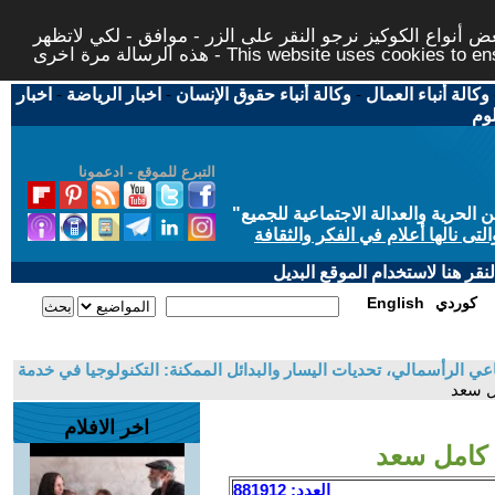
 أنواع الكوكيز نرجو النقر على الزر - موافق - لكي لاتظهر
This website uses cookies to ensure you ge
وكالة أنباء العمال
-
وكالة أنباء حقوق الإنسان
-
اخبار الرياضة
-
اخبار
لوم
التبرع للموقع - ادعمونا
حرية والعدالة الاجتماعية للجميع
"
تى نالها أعلام في الفكر والثقافة
قر هنا لاستخدام الموقع البديل
كوردي
English
عي الرأسمالي، تحديات اليسار والبدائل الممكنة: التكنولوجيا في خدمة
مل سعد
اخر الافلام
- كامل سعد
العدد: 881912