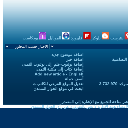
بنترست
بلوكر
فليبورد
الموبايل
بودكاست
اضافة موضوع جديد
التضامنية
اضافة خبر
إضافة يوتيوب-فلم إلى يوتيوب التمدن
إضافة كتاب إلى مكتبة التمدن
Add new article - English
أضف حملة
3,732,97
تعديل الموقع الفرعي للكاتب-ة
ابحث في موقع الحوار المتمدن
شر متاحة للجميع مع الإشارة إلى المصدر
ضاء هيئة الادارة لا تعبر بالضرورة عن رأي الحوار المتمدن