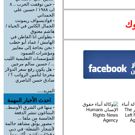
-
حين توقفت الحرب .. ٨
اب ١٩٨٨ / حسين علي
الحمداني
-
فواديسواف ريمونت
وك
الجمال الكامن في الحياة /
هاشم معتوق
-
بطولتي انا القاطن في
الهامش / عماد أبو حطب
-
نحن بحاجة إلى معايير
ومؤشرات الصمود
للمؤسسات التعليمية الليب
... / حسين سالم مرجين
-
هل يكون رفع سعر الدولار
مخرجا لتأمين الرواتب ؟ /
صادق حسن الناصري
المزيد.....
احدث الأخبار المهمة
-
منها في الشرق الأوسط..
البنتاغون تنشر الدفعة
الخامسة من ملفا ...
-
مصور يوثّق مشاهد حالمة
لأشجار -الشعلة- في دبي
-
قصّات تكشف أكثر مما