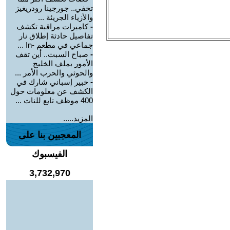
تخفي.. جورجينا رودريغيز
والأزياء الجريئة ...
-
كاميرات مراقبة تكشف
تفاصيل حادثة إطلاق نار
جماعي في مطعم -In ...
-
صباح السبت.. أين تقف
الأمور بملف الخليج
والحوثي والحرب الأمر ...
-
خبير إسباني شارك في
الكشف عن معلومات حول
400 موظف تابع للنات ...
المزيد.....
المعجبين بنا على
الفيسبوك
3,732,970