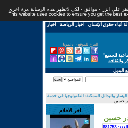
ر على الزر - موافق - لكي لاتظهر هذه الرسالة مرة اخرى -
This website uses cookies to ensure you get the best 
لة أنباء حقوق الإنسان
-
اخبار الرياضة
-
اخبار
التبرع للموقع - ادعمونا
اعية للجميع
"
ر والثقافة
 البديل
ليسار والبدائل الممكنة: التكنولوجيا في خدمة
در حسين
اخر الافلام
ادر حسين
العدد: 881753