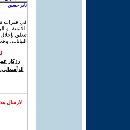
نادر حسين
في فقرات تنا
-الأتمتة- و-ا
تتعلق بإحلال
البيانات، وه
ل
رزكار عقر
الرأسمالي، 
لا
رسال
هذ