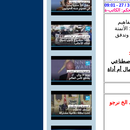
حكم: الكاتب-ة
فاهيم
الأتمتة
 وتدفق
لاصطناعي
ال أم أداة
.. الخ نرجو