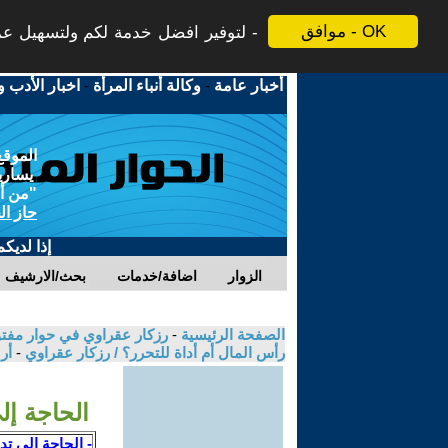
موافق - OK
لتوفير افضل خدمة لكم ولتسهيل عملي
أخبار عامة
-
وكالة أنباء المرأة
-
اخبار الأدب و
الموقع
يسارية
"من أج
حاز ال
إذا لديك
الزوار
اضافة/خدمات
بحث/الارشيف
الصفحة الرئيسية
-
رزكار عقراوي في حوار مفتوح
رأس المال أم أداة للتحرر؟ / رزكار عقراوي
-
أر
الحاجة إل
- الحاجة إلى تد