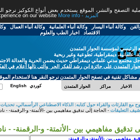
ة التصفح والنشر، الموقع يستخدم بعض أنواع الكوكيز نرجو النق
More info - المزيد
experience on our website
الفن
-
وكالة أنباء اليسار
-
وكالة أنباء العلمانية
-
وكالة أنباء العمال
-
وكا
الاقتصاد
-
اخبار الطب والعلوم
 الرئيسي لمؤسسة الحوار المتمدن
، علمانية، ديمقراطية، تطوعية وغير ربحية
ل مجتمع مدني علماني ديمقراطي حديث يضمن الحرية والعدالة الاجتم
حوار المتمدن على جائزة ابن رشد للفكر الحر والتى نالها أعلام في الفك
م مشاكل تقنية في تصفح الحوار المتمدن نرجو النقر هنا لاستخدام الموقع
كوردي
English
الاخبار
مراكز
الحوار المتمدن
 مع القارئات والقراء حول كتابه: الذكاء الاصطناعي الرأسمالي، تحديات ا
شيف التعليقات
- الحاجة إلى تدقيق مفاهيمي بين -الأتمتة- و-الرقمنة- - نا
ى تدقيق مفاهيمي بين -الأتمتة- و-الرقمنة- - ن
قيق مفاهيمي بين -الأتمتة- و-الرقمنة-