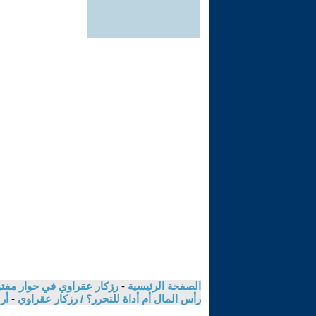
الصفحة الرئيسية
-
رزكار عقراوي في حوار مفتوح
رأس المال أم أداة للتحرر؟ / رزكار عقراوي
-
أر