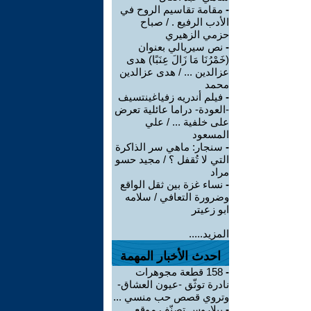
-
مقامة تقاسيم الروح في
الأدب الرفيع . / صباح
حزمي الزهيري
-
نص سيريالي بعنوان
(خَمْرُنَا مَا زَالَ عِنَبًا) هدى
عزالدين ... / هدى عزالدين
محمد
-
فيلم أندريه زفياغينتسيف
-العودة- دراما عائلية تعرض
على خلفية ... / علي
المسعود
-
سنجار: ماهي سر الذاكرة
التي لا تُقفل ؟ / مجيد حسو
مراد
-
نساء غزة بين ثقل الواقع
وضرورة التعافي / سلامه
ابو زعيتر
المزيد.....
احدث الأخبار المهمة
-
158 قطعة مجوهرات
نادرة توثّق -عيون العشاق-
وتروي قصص حب منسي ...
-
بيلاروس تصنّف موقع