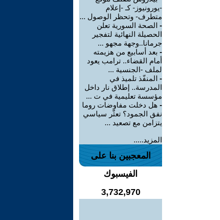
-يورونيوز- كـ -إعلام
متطرف- وتحظر الوصول ...
-
الصحة السورية تعلن
الحصيلة النهائية لتفجير
جرمانا..وجهة مجهو ...
-
بعد أسابيع من هزيمته
أمام القضاء.. ترامب يعود
لملف -الجنسية ...
-
المنفّذ تلميذ في
المدرسة.. إطلاق نار داخل
مؤسسة تعليمية في ت ...
-
هل دخلت مفاوضات روما
نفق الجمود؟ تعثّر سياسي
يتزامن مع تصعيد ...
المزيد.....
المعجبين بنا على
الفيسبوك
3,732,970