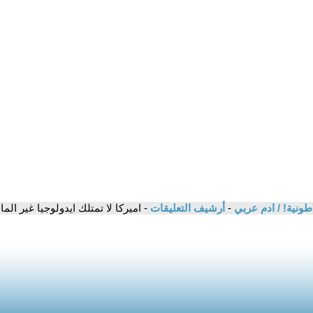
اطونية! / ادم عربي
-
أرشيف التعليقات
- اميركا لا تمتلك ايدولوجيا غير الم