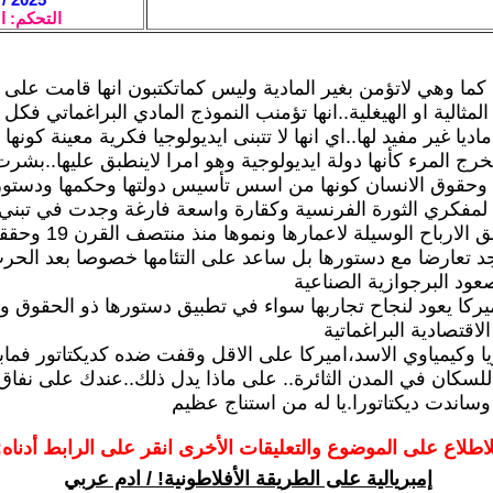
التحكم: ا
ا كما وهي لاتؤمن بغير المادية وليس كماتكتبون انها قامت عل
المثالية او الهيغلية..انها تؤمنب النموذج المادي البراغماتي فكل م
ديا غير مفيد لها..اي انها لا تتبنى ايديولوجيا فكرية معينة كونها 
رج المرء كأنها دولة ايديولوجية وهو امرا لاينطبق عليها..بشرت
 وحقوق الانسان كونها من اسس تأسيس دولتها وحكمها ودستور
لمفكري الثورة الفرنسية وكقارة واسعة فارغة وجدت في تبني ا
المادية وتحقيق الارباح الوس
د تعارضا مع دستورها بل ساعد على التئامها خصوصا بعد الحرب
ركا يعود لنجاح تجاربها سواء في تطبيق دستورها ذو الحقوق و
لاقتصادية البراغماتية
 وكيمياوي الاسد،اميركا على الاقل وقفت ضده كديكتاتور فما
للسكان في المدن الثائرة.. على ماذا يدل ذلك..عندك على نفاق 
اندت ديكتاتورا.يا له من استناج عظيم
لاطلاع على الموضوع والتعليقات الأخرى انقر على الرابط أدناه:
إمبريالية على الطريقة الأفلاطونية! / ادم عربي