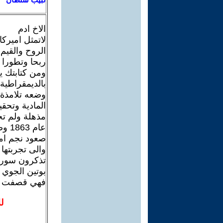
الاخ ادم
لاتمثل اميرك
الروح والقيم 
ربحا وتطورا ما
ومن كتابتك يخ
بالديمقراطية
وضعه تلامذة 
مذهلة ولم تج
عام 1863 وصعود البرجوازية الصناعية
صعود نجم امي
والى تجربتها ا
تذكرون سوريا
بوتين الجوي 
فهي قصفت وس
ل