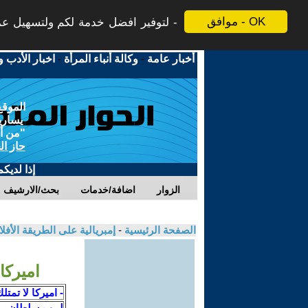
موافق - OK
لتوفير افضل خدمة لكم ولتسهيل عملي
أخبار عامة
-
وكالة أنباء المرأة
-
اخبار الأدب و
الموقع
يسارية
"من أج
حاز ال
إذا لديك
الزوار
اضافة/خدمات
بحث/الارشيف
الصفحة الرئيسية
-
إمبريالية على الطريقة الأفل
اميركا
- اميركا لا تمتل
لبيب سلطان