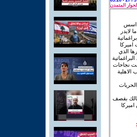
لحوار المتمدن
ى اسس
ا لايدر
براغماتية
 اميركا
ها الذي
لبراغماتية
يلة لاعمارها ونموها منذ منتصف القرن 19 وحققت نجاحات
 الاهلية
الحريات
بالك بقصف
اميركا