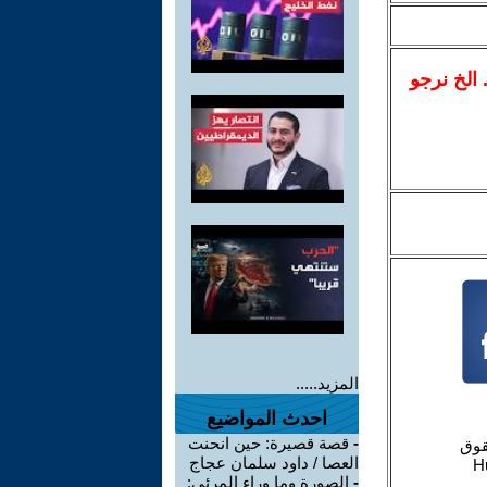
.. الخ نرجو
المزيد.....
احدث المواضيع
-
قصة قصيرة: حين انحنت
العصا / داود سلمان عجاج
-
الصورة وما وراء المرئي: