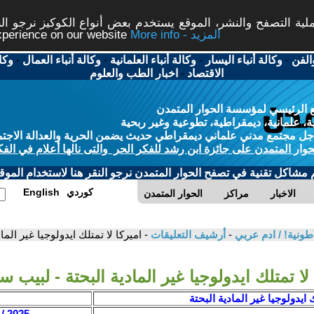
ة التصفح والنشر، الموقع يستخدم بعض أنواع الكوكيز نرجو النق
More info - المزيد
experience on our website
الفن
-
وكالة أنباء اليسار
-
وكالة أنباء العلمانية
-
وكالة أنباء العمال
-
وكا
الاقتصاد
-
اخبار الطب والعلوم
 الرئيسي لمؤسسة الحوار المتمدن
، علمانية، ديمقراطية، تطوعية وغير ربحية
ل مجتمع مدني علماني ديمقراطي حديث يضمن الحرية والعدالة الاجتم
حوار المتمدن على جائزة ابن رشد للفكر الحر والتى نالها أعلام في الفك
م مشاكل تقنية في تصفح الحوار المتمدن نرجو النقر هنا لاستخدام الموقع
كوردي
English
الاخبار
مراكز
الحوار المتمدن
اطونية! / ادم عربي
-
أرشيف التعليقات
- اميركا لا تمتلك ايدولوجيا غير الم
 لا تمتلك ايدولوجيا غير المادية البحتة - لبيب 
ك ايدولوجيا غير المادية البحتة
2025 / 3 / 27 - 03:20