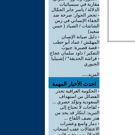
مقاربة في سيميائيات
الدلالة / ياسر جابر الجمَّال
-
تحجر الحوار: صرخة ضد
الجفاء الإنساني في زمن
الشاشات / الصياد ‏( حسن
سعيد‏)
-
دليل صيانة الإنسان
المهمّش / عماد أبو حطب
-
قصة قصيرة: جيوبُ
التفكير / داود سلمان عجاج
-
فراشة الحديقة* / إشبيليا
الجبوري
المزيد.....
احدث الأخبار المهمة
-
الحكومة العراقية تحذر
الفصائل من استهداف
السعودية وتؤكد حصري ...
-
لقاحات لا تحتاج إلى
التبريد: ابتكار قد يحد من
هدر نصف اللقاح ...
-
دمار واسع وعشرات
الاعتقالات عقب انسحاب
الاحتلال من مخيم قلند ...