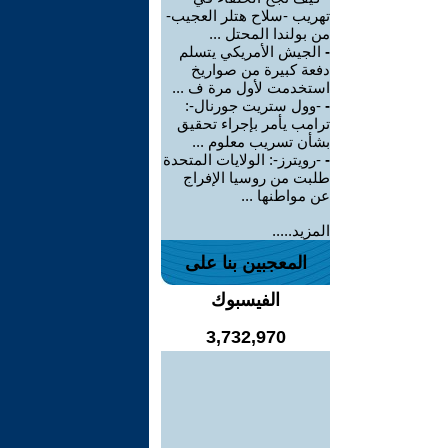
تهريب -سلاح هتلر العجيب-
من بولندا المحتل ...
-
الجيش الأمريكي يتسلم
دفعة كبيرة من صواريخ
استخدمت لأول مرة ف ...
-
-وول ستريت جورنال-:
ترامب يأمر بإجراء تحقيق
بشأن تسريب معلوم ...
-
-رويترز-: الولايات المتحدة
طلبت من روسيا الإفراج
عن مواطنها ...
المزيد.....
المعجبين بنا على
الفيسبوك
3,732,970