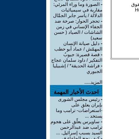
-
الصورة وما وراء المرئي:
مقاربة في سيميائيات
الدلالة / ياسر جابر الجمَّال
-
تحجر الحوار: صرخة ضد
الجفاء الإنساني في زمن
الشاشات / الصياد ‏( حسن
سعيد‏)
-
دليل صيانة الإنسان
المهمّش / عماد أبو حطب
-
قصة قصيرة: جيوبُ
التفكير / داود سلمان عجاج
-
فراشة الحديقة* / إشبيليا
الجبوري
المزيد.....
احدث الأخبار المهمة
-
رئيس مجلس الشورى
بإيران يعلق على
-استعراضات- ترامب وما
يستخد ...
-
ساويرس يعلّق على هجوم
ترامب ضد عبدالرحمن
السيد بسبب إسرائيل. ...
-
كيف نجح الحلفاء في