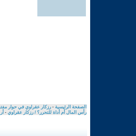
الصفحة الرئيسية
-
رزكار عقراوي في حوار مفتوح
رأس المال أم أداة للتحرر؟ / رزكار عقراوي
-
أر