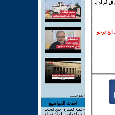
ال أم أداة
.. الخ نرجو
المزيد.....
احدث المواضيع
-
قصة قصيرة: حين انحنت
العصا / داود سلمان عجاج