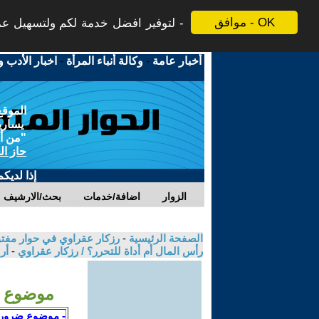
موافق - OK
لتوفير افضل خدمة لكم ولتسهيل عملي
أخبار عامة
-
وكالة أنباء المرأة
-
اخبار الأدب و
الموقع
يسارية
"من أج
حاز ال
إذا لديك
الزوار
اضافة/خدمات
بحث/الارشيف
الصفحة الرئيسية
-
رزكار عقراوي في حوار مفتوح
رأس المال أم أداة للتحرر؟ / رزكار عقراوي
-
أر
موضوع ض
- موضوع ضروري