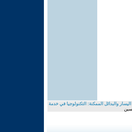
ليسار والبدائل الممكنة: التكنولوجيا في خدمة
سين