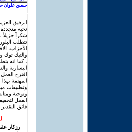
حسين علوان ح
الرفيق العزيز
تحية متجددة
شكراَ جزيلاً
تتطلب البلورة
الأحزاب، الأق
والتيك توك و
. كما انه يت
اليسارية والت
اقترح العمل 
المهتمة بهذا
وتطبيقات ميد
وتوجية ومتاب
العمل لتحقيقها
فائق التقدير 
ل
رزكار عقر