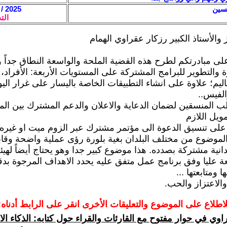
سين
2025 / 3 / 27 - 01:57
الت
 والأستاذ الكبير رزكار عقراوي الهمام
 على مبادرتكم لطرح هذه القضية الملحة والواسعة النطاق جداً و
 والتطوير للبرامج المشتركة على المستويات الأربعة: الأفراد،
اليم؛ علاوة على انشاء التطبيقات الخاصة باليسار على غرار الي
الفيس..
طلب المنسقين لضمان الدعاية والاعلان والدعم المشترك بين الم
مويل اللازم
على تنسيق الدعوة الى مؤتمر مشترك عبر الزوم ميت او غيره 
 الموضوع من مختلف البلدان بغية بلورة رؤى عملية واضحة وقاب
انية مشتركة بصدده. هذا موضوع كبير جدا وهو يحتاج أيضاً لهيئ
عة عليا وفق برنامج عمل متفق عليه يحدد الاهداف المرجوة بد
 ومتابعتها ...
والاعتزاز والحب.
لاطلاع على الموضوع والتعليقات الأخرى انقر على الرابط أدناه:
اوي في حوار مفتوح مع القارئات والقراء حول كتابه: الذكاء ا