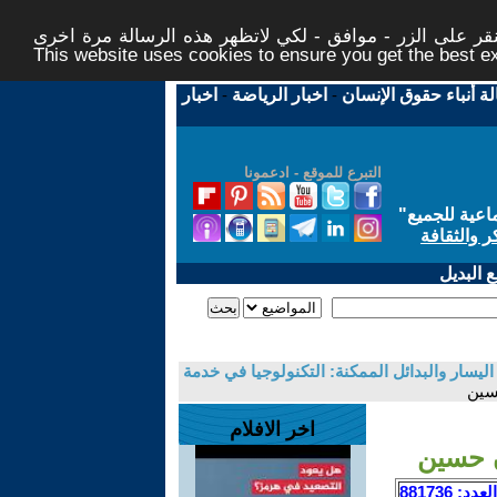
ر على الزر - موافق - لكي لاتظهر هذه الرسالة مرة اخرى -
This website uses cookies to ensure you get the best 
لة أنباء حقوق الإنسان
-
اخبار الرياضة
-
اخبار
التبرع للموقع - ادعمونا
اعية للجميع
"
ر والثقافة
 البديل
ليسار والبدائل الممكنة: التكنولوجيا في خدمة
سين
اخر الافلام
ن حسين
العدد: 881736