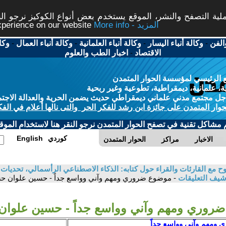
ة التصفح والنشر، الموقع يستخدم بعض أنواع الكوكيز نرجو النق
More info - المزيد
experience on our website
الفن
-
وكالة أنباء اليسار
-
وكالة أنباء العلمانية
-
وكالة أنباء العمال
-
وكا
الاقتصاد
-
اخبار الطب والعلوم
 الرئيسي لمؤسسة الحوار المتمدن
، علمانية، ديمقراطية، تطوعية وغير ربحية
ل مجتمع مدني علماني ديمقراطي حديث يضمن الحرية والعدالة الاجتم
حوار المتمدن على جائزة ابن رشد للفكر الحر والتى نالها أعلام في الفك
م مشاكل تقنية في تصفح الحوار المتمدن نرجو النقر هنا لاستخدام الموقع
كوردي
English
الاخبار
مراكز
الحوار المتمدن
 مع القارئات والقراء حول كتابه: الذكاء الاصطناعي الرأسمالي، تحديات ا
شيف التعليقات
- موضوع ضروري ومهم وآني وواسع جداً - حسين علوان ح
روري ومهم وآني وواسع جداً - حسين علوا
 ومهم وآني وواسع جداً