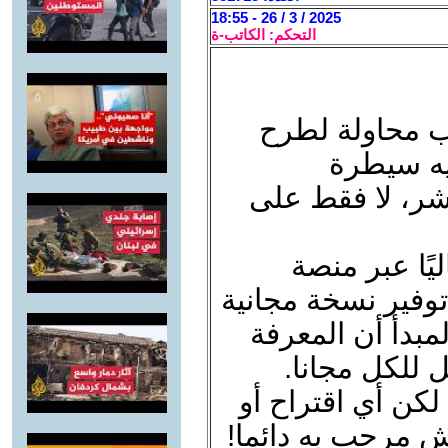
2025 / 3 / 26 - 18:55
التحكم: الكاتب-ة
اب محاولة لطرح
يه سيطرة
شر، لا فقط على
يًا عبر منصة
وفير نسخة مجانية
بدأ أن المعرفة
 للكل مجانا.
لكن أي اقتراح أو
اش مرحب به دائما!