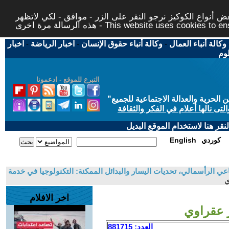
 أنواع الكوكيز نرجو النقر على الزر - موافق - لكي لاتظهر
This website uses cookies to ensure you ge
وكالة أنباء العمال
-
وكالة أنباء حقوق الإنسان
-
اخبار الرياضة
-
اخبار
لوم
التبرع للموقع - ادعمونا
حرية والعدالة الاجتماعية للجميع
"
تى نالها أعلام في الفكر والثقافة
قر هنا لاستخدام الموقع البديل
كوردي
English
عي الرأسمالي، تحديات اليسار والبدائل الممكنة: التكنولوجيا في خدمة
اخر الافلام
العدد: 881715