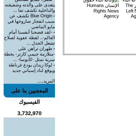
يتعدى على والدته وشقيقته
والداخلية تكشف تفا ...
-
Blue Origin تكشف عن
سبب انفجار صاروخها في
مايو الماضي
-
-لقد فضحنا أنفسنا أمام
العالم-.. لقطة عفوية لصلاح
تشعل الجدل ...
-
طهران تراهن على
-متلازمة جيمي كارتر- بخطة
سرية تمثل -كابوسا- ...
-
لوكا زيدان يودع غرناطة
ويوقع لناد إسباني جديد
المزيد.....
المعجبين بنا على
الفيسبوك
3,732,970