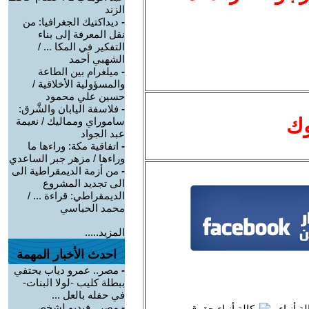
الزند
-
ديداكتيك الجغرافيا: من
نقل المعرفة إلى بناء
التفكير في المكا ... /
الشهبي أحمد
-
ميلغرام بين الطاعة
والمسؤولية الأخلاقية /
حسين علي محمود
-
فلاسفة اليابان والشَّرق:
وك
ساموراي ومماليك / نعيمة
عبد الجواد
-
اتفاقية مكة: وراءها ما
وراءها / مزهر جبر الساعدي
-
من أزمة الديمقراطية الى
الى تجديد المشروع
الديمقراطي: قراءة ... /
محمد الحباسي
المزيد.....
احدث الأخبار المهمة
-
مصر.. عمرو دياب يحتفي
ببطلة كليب -لولا البنات-
في حفله بالعل ...
-
مصر.. فيديو لشخص