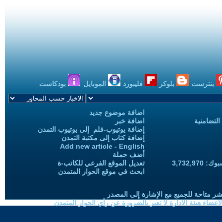
بنترست
بلوكر
فليبورد
الموبايل
بودكاست
اضافة موضوع جديد
التضامنية
اضافة خبر
إضافة يوتيوب-فلم إلى يوتيوب التمدن
إضافة كتاب إلى مكتبة التمدن
Add new article - English
أضف حملة
3,732,97
تعديل الموقع الفرعي للكاتب-ة
ابحث في موقع الحوار المتمدن
شر متاحة للجميع مع الإشارة إلى المصدر
ضاء هيئة الادارة لا تعبر بالضرورة عن رأي الحوار المتمدن