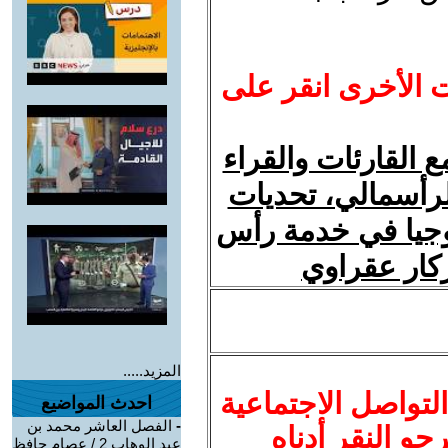
ت الأخرى انقر على
 القارئات والقراء
لرأسمالي، تحديات
ولوجيا في خدمة رأس
زكار عقراوي
المزيد.....
لتواصل الاجتماعية
احدث المواضيع
-
الفصل العاشر محمد بن
نرجو النقر أدناه
عبد الوهاب 2 / عصام حافظ