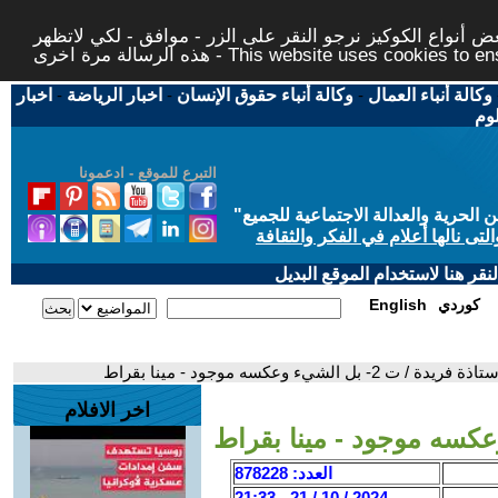
 أنواع الكوكيز نرجو النقر على الزر - موافق - لكي لاتظهر
This website uses cookies to ensure you ge
وكالة أنباء العمال
-
وكالة أنباء حقوق الإنسان
-
اخبار الرياضة
-
اخبار
لوم
التبرع للموقع - ادعمونا
حرية والعدالة الاجتماعية للجميع
"
تى نالها أعلام في الفكر والثقافة
قر هنا لاستخدام الموقع البديل
كوردي
English
ت 2- بل الشيء وعكسه موجود - مينا بقراط
اخر الافلام
العدد: 878228
2024 / 10 / 21 - 21:33