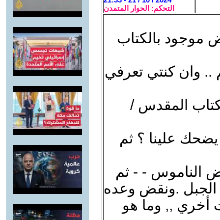
التحكم: الحوار المتمدن
ض موجود بالكتاب
 .. وان كنتي تعرفي
كتاب المقدس /
يضحك علينا ؟ ثم
ض الناموس - - ثم
الجبل .ونقض وعده
ت أخري ,, وما هو