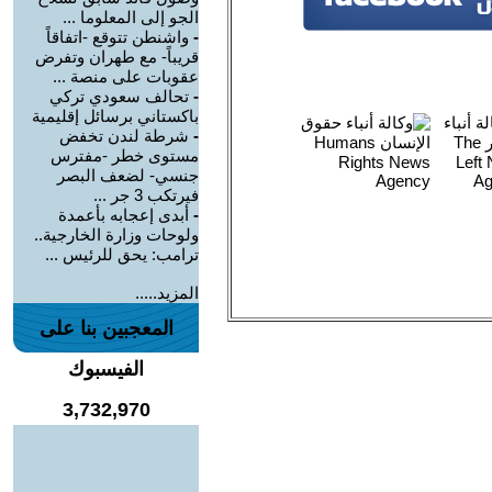
الجو إلى المعلوما ...
-
واشنطن تتوقع -اتفاقاً
قريباً- مع طهران وتفرض
عقوبات على منصة ...
-
تحالف سعودي تركي
باكستاني برسائل إقليمية
-
شرطة لندن تخفض
مستوى خطر -مفترس
جنسي- لضعف البصر
فيرتكب 3 جر ...
-
أبدى إعجابه بأعمدة
ولوحات وزارة الخارجية..
ترامب: يحق للرئيس ...
المزيد.....
المعجبين بنا على
الفيسبوك
3,732,970