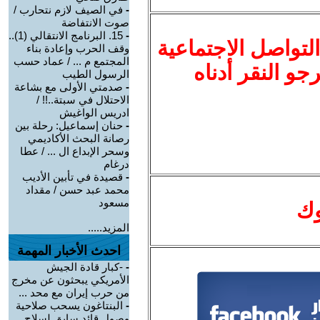
-
في الصيف لازم نتحارب /
صوت الانتفاضة
-
15. البرنامج الانتقالي (1)..
لتواصل الاجتماعية
وقف الحرب وإعادة بناء
المجتمع م ... / عماد حسب
نرجو النقر أدناه
الرسول الطيب
-
صدمتي الأولى مع بشاعة
الاحتلال في سبتة..!! /
ادريس الواغيش
-
حنان إسماعيل: رحلة بين
رصانة البحث الأكاديمي
وسحر الإبداع ال ... / عطا
درغام
-
قصيدة في تأبين الأديب
محمد عبد حسن / مقداد
مسعود
وك
المزيد.....
احدث الأخبار المهمة
-
-كبار قادة الجيش
الأمريكي يبحثون عن مخرج
من حرب إيران مع محد ...
-
البنتاغون يسحب صلاحية
وصول قائد سابق لسلاح