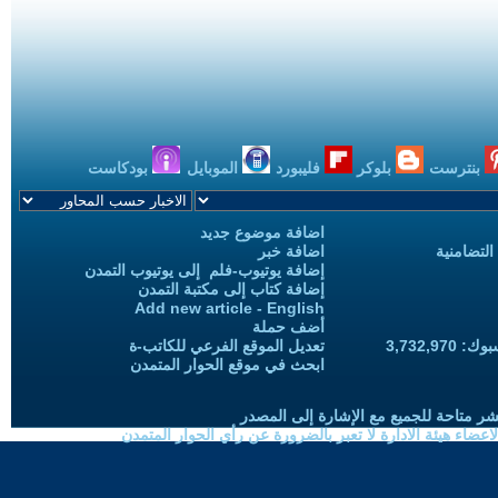
بنترست
بلوكر
فليبورد
الموبايل
بودكاست
اضافة موضوع جديد
التضامنية
اضافة خبر
إضافة يوتيوب-فلم إلى يوتيوب التمدن
إضافة كتاب إلى مكتبة التمدن
Add new article - English
أضف حملة
3,732,97
تعديل الموقع الفرعي للكاتب-ة
ابحث في موقع الحوار المتمدن
شر متاحة للجميع مع الإشارة إلى المصدر
ضاء هيئة الادارة لا تعبر بالضرورة عن رأي الحوار المتمدن