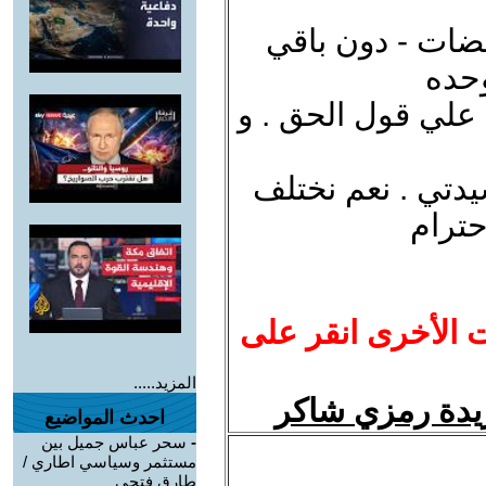
قضات - دون باقي
وحده
 ت 1 شكرا لك علي قول الحق . و
يدتي . نعم نختلف
حترام
ت الأخرى انقر على
المزيد.....
فريدة رمزي شاكر
احدث المواضيع
-
سحر عباس جميل بين
مستثمر وسياسي اطاري /
طارق فتحي