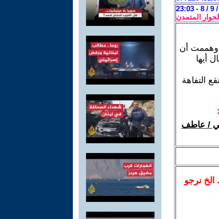
لحوار المتمدن
، وهممت أن
ل أيها
ع التفاهة
عي / عاطف
.. الخ نرجو