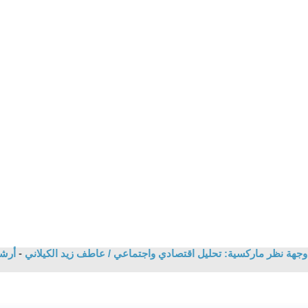
جهة نظر ماركسية: تحليل اقتصادي واجتماعي / عاطف زيد الكيلاني
-
أرشي