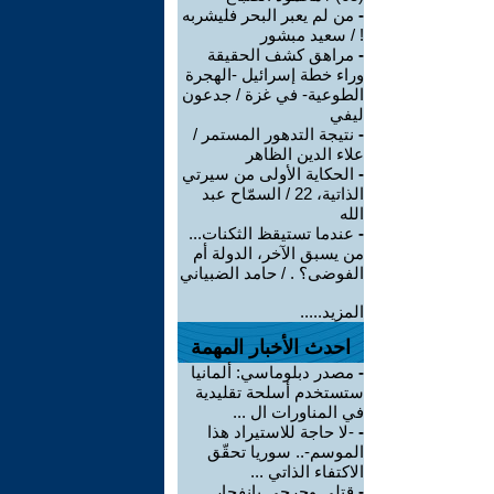
-
من لم يعبر البحر فليشربه
! / سعيد مبشور
-
مراهق كشف الحقيقة
وراء خطة إسرائيل -الهجرة
الطوعية- في غزة / جدعون
ليفي
-
نتيجة التدهور المستمر /
علاء الدين الظاهر
-
الحكاية الأولى من سيرتي
الذاتية، 22 / السمّاح عبد
الله
-
عندما تستيقظ الثكنات...
من يسبق الآخر، الدولة أم
الفوضى؟ . / حامد الضبياني
المزيد.....
احدث الأخبار المهمة
-
مصدر دبلوماسي: ألمانيا
ستستخدم أسلحة تقليدية
في المناورات ال ...
-
-لا حاجة للاستيراد هذا
الموسم-.. سوريا تحقّق
الاكتفاء الذاتي ...
-
قتلى وجرحى بانفجار