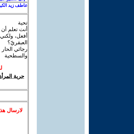
عاطف زيد الكيل
تحية
أنت تعلم أن 
أفعل، ولكني آ
العبقريّ؟
رجائي الحار 
والسطحية
ل
حرية المرأ
لا
رسال
هذ