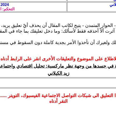
اني
2024 / 9 / 8 - 23:03
التحكم: ا
- الحوار المتمدن - يتيح لكاتب المقال أن يحذف أيّ تعليق يريد
ثرت ألاّ أحذفه فقط لأسألك: وما دخل تعليقك بما جاء في المقا
لك ولغيرك أن تأخذوا الأمر بجدية كاملة دون السقوط في مستنق
لاطلاع على الموضوع والتعليقات الأخرى انقر على الرابط أدناه:
ة في جسدها من وجهة نظر ماركسية: تحليل اقتصادي واجتما
زيد الكيلاني
ا
التعليق الى شبكات التواصل الاجتماعية الفيسبوك
، التويتر ....
النقر أدناه