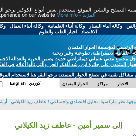
ة التصفح والنشر، الموقع يستخدم بعض أنواع الكوكيز نرجو النق
More info - المزيد
experience on our website
الفن
-
وكالة أنباء اليسار
-
وكالة أنباء العلمانية
-
وكالة أنباء العمال
-
وكا
الاقتصاد
-
اخبار الطب والعلوم
 الرئيسي لمؤسسة الحوار المتمدن
، علمانية، ديمقراطية، تطوعية وغير ربحية
ل مجتمع مدني علماني ديمقراطي حديث يضمن الحرية والعدالة الاجتم
حوار المتمدن على جائزة ابن رشد للفكر الحر والتى نالها أعلام في الفك
م مشاكل تقنية في تصفح الحوار المتمدن نرجو النقر هنا لاستخدام الموقع
كوردي
English
الاخبار
مراكز
الحوار المتمدن
جهة نظر ماركسية: تحليل اقتصادي واجتماعي / عاطف زيد الكيلاني
-
أرشي
إلى سمير أمين - عاطف زيد الكيلاني
ن