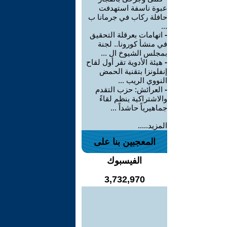
عبوة ناسفة استهدفت
حافلة ركاب في جرمانا ب
...
-
اتهامات بعرقلة التحقيق
في منشأ كورونا.. لجنة
بمجلس الشيوخ ال ...
-
هيئة الأدوية تقر أول لقاح
إنفلونزا بتقنية الحمض
النووي الريب ...
-
العرائش: حزب التقدم
والاشتراكية ينظم لقاءً
جماهيرياً حاشداً ...
المزيد.....
المعجبين بنا على
الفيسبوك
3,732,970