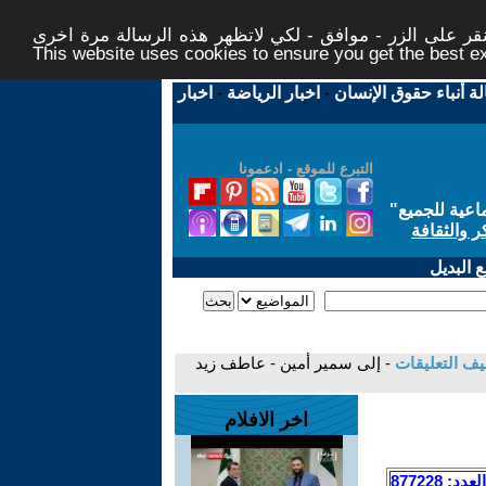
ر على الزر - موافق - لكي لاتظهر هذه الرسالة مرة اخرى -
This website uses cookies to ensure you get the best 
لة أنباء حقوق الإنسان
-
اخبار الرياضة
-
اخبار
التبرع للموقع - ادعمونا
اعية للجميع
"
ر والثقافة
 البديل
ف التعليقات
- إلى سمير أمين - عاطف زيد
اخر الافلام
العدد: 877228