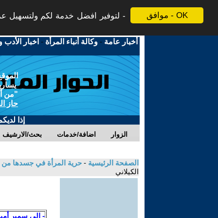
موافق - OK
لتوفير افضل خدمة لكم ولتسهيل عملي
أخبار عامة
-
وكالة أنباء المرأة
-
اخبار الأدب و
الموقع
يسارية
"من أج
حاز ال
إذا لديك
الزوار
اضافة/خدمات
بحث/الارشيف
الصفحة الرئيسية
-
حرية المرأة في جسدها من و
الكيلاني
- إلى سمير أمي