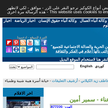
 أنواع الكوكيز نرجو النقر على الزر - موافق - لكي لاتظهر
This website uses cookies to ensure you ge
وكالة أنباء العمال
-
وكالة أنباء حقوق الإنسان
-
اخبار الرياضة
-
اخبار
لوم
التبرع للموقع - ادعمونا
حرية والعدالة الاجتماعية للجميع
"
تى نالها أعلام في الفكر والثقافة
قر هنا لاستخدام الموقع البديل
كوردي
English
اطف زيد الكيلاني
-
أرشيف التعليقات
- خيانة اُسرة هيبة شيبة وظمياء
اخر الافلام
ناء - سمير أمين
العدد: 877220