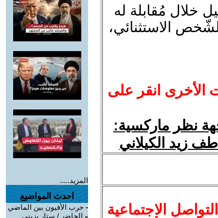
المُستقيل خلال مُقابلة له
الشّخص الاستثنائي،
ت الأخرى انقر على
هة نظر ماركسية:
طف زيد الكيلاني
المزيد.....
احدث المواضيع
لتواصل الاجتماعية
-
حرب الأفيون بين الماضي
و الحاضر / ستار بزيني