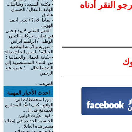
نرجو النقر أدناه
-
مكتبة السندباد وشاشات
الهاتف النقال / الحسان
عشاق
-
لماذا الآن؟ / ليلى أحمد
الهوني
-
العقل النقلي لا يبدع حتى
في تجارب حركات التحرر
الوطني / ابراهيم ابراش
-
سورية والأزمة الوطنية
الجيليّة / ياسين الحاج صالح
-
حكاية الجمال والجمالية :
وك
من الشدة المستنصرية إلي
الشدة الحال ... / عمرو عبد
الرحمن
المزيد.....
احدث الأخبار المهمة
-
من المخططات إلى
الواقع.. كيف تُنفَّذ المشاريع
العملاقة في ال ...
-
كيف غيّرت قوانين
الجنسية الجديدة في إيطاليا
مصير هذه العائلا ...
-
كيف صنع توم هولاند