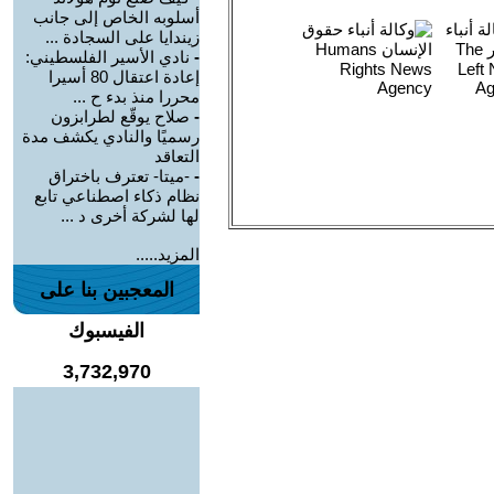
أسلوبه الخاص إلى جانب
زيندايا على السجادة ...
-
نادي الأسير الفلسطيني:
إعادة اعتقال 80 أسيرا
محررا منذ بدء ح ...
-
صلاح يوقّع لطرابزون
رسميًا والنادي يكشف مدة
التعاقد
-
-ميتا- تعترف باختراق
نظام ذكاء اصطناعي تابع
لها لشركة أخرى د ...
المزيد.....
المعجبين بنا على
الفيسبوك
3,732,970