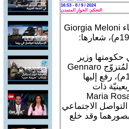
2024 / 9 / 8 - 16:53
التحكم: الحوار المتمدن
أوَّل رئيسة حكومة إيطاليّة الحسناء Giorgia Meloni
(مولودة مُنتصف كانون الثاني 1977م)، شعارها:
ل وزير في حكومتها وزير
الثقافة الإيطالي الأصلع المُلتحيّ المُتزوّج Gennaro
SanGiuliano (مولود صيف 1962م)، رفع إليها
عينيّة ذات
الهوليوديّة العريضة Maria Rosario
 التواصل الاجتماعي
صورهما وقد خلع