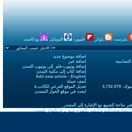
بنترست
بلوكر
فليبورد
الموبايل
بودكاست
اضافة موضوع جديد
التضامنية
اضافة خبر
إضافة يوتيوب-فلم إلى يوتيوب التمدن
إضافة كتاب إلى مكتبة التمدن
Add new article - English
أضف حملة
3,732,97
تعديل الموقع الفرعي للكاتب-ة
ابحث في موقع الحوار المتمدن
شر متاحة للجميع مع الإشارة إلى المصدر
ضاء هيئة الادارة لا تعبر بالضرورة عن رأي الحوار المتمدن