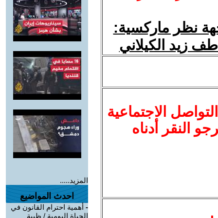
هة نظر ماركسية:
طف زيد الكيلاني
لتواصل الاجتماعية
نرجو النقر أدناه
المزيد.....
احدث المواضيع
-
أهمية احترام القانون في
الحياة اليومية / ظبية