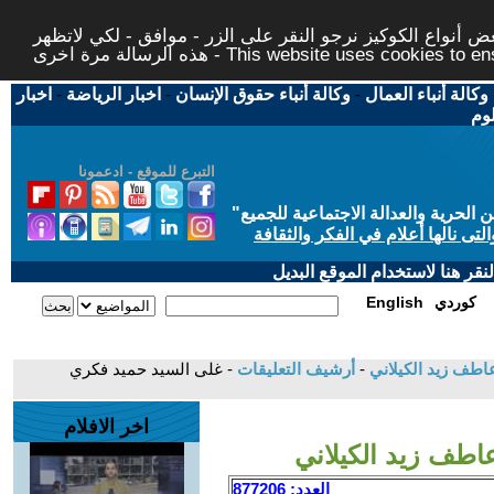
 أنواع الكوكيز نرجو النقر على الزر - موافق - لكي لاتظهر
This website uses cookies to ensure you ge
وكالة أنباء العمال
-
وكالة أنباء حقوق الإنسان
-
اخبار الرياضة
-
اخبار
لوم
التبرع للموقع - ادعمونا
حرية والعدالة الاجتماعية للجميع
"
تى نالها أعلام في الفكر والثقافة
قر هنا لاستخدام الموقع البديل
كوردي
English
اطف زيد الكيلاني
-
أرشيف التعليقات
- غلى السيد حميد فكري
اخر الافلام
اطف زيد الكيلاني
العدد: 877206