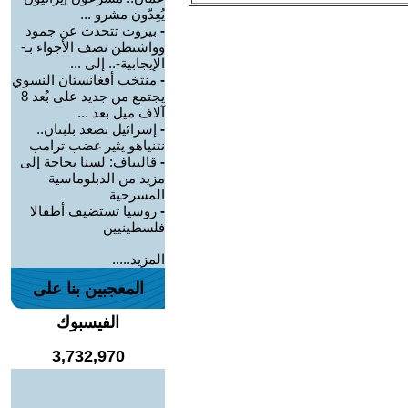
يُعِدّون مشرو ...
-
بيروت تتحدث عن جمود
وواشنطن تصف الأجواء بـ-
الإيجابية-.. إلى ...
-
منتخب أفغانستان النسوي
يجتمع من جديد على بُعد 8
آلاف ميل بعد ...
-
إسرائيل تصعد بلبنان..
نتنياهو يثير غضب ترامب
-
قاليباف: لسنا بحاجة إلى
مزيد من الدبلوماسية
المسرحية
-
روسيا تستضيف أطفالا
فلسطينيين
المزيد.....
المعجبين بنا على
الفيسبوك
3,732,970