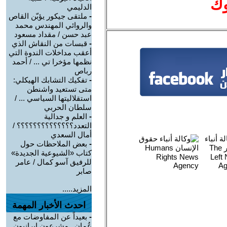
وك
الدليمي
-
ملتقى جيكور يؤبّن القاص
والروائي المهندس محمد
عبد حسن / مقداد مسعود
-
قبسات من النقاش الذي
أعقب مداخلات الندوة التي
نظمها مؤخرا تي ... / أحمد
رباص
-
تفكيك التشابك الهيكلي:
متى تستعيد واشنطن
استقلاليتها السياسي ... /
سلطان الحربي
-
العلم و جدالية
التعدد؟؟؟؟؟؟؟؟؟؟؟؟؟؟ /
أمال السعدي
-
بعض الملاحظات حول
كتاب «الشيوعية الجديدة»
للرفيق آسو كمال / عامر
صابر
المزيد.....
احدث الأخبار المهمة
-
بعيداً عن المفاوضات مع
عُمان.. مشرعون إيرانيون