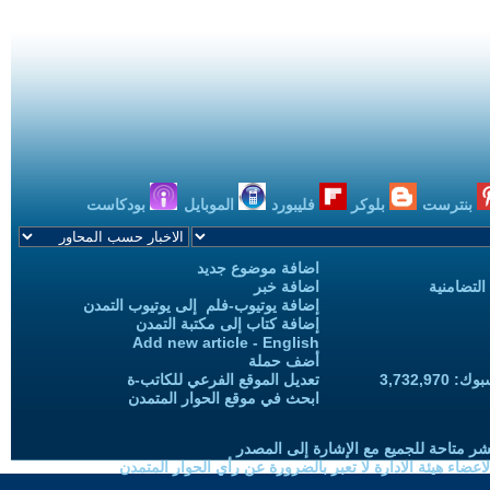
بنترست
بلوكر
فليبورد
الموبايل
بودكاست
اضافة موضوع جديد
التضامنية
اضافة خبر
إضافة يوتيوب-فلم إلى يوتيوب التمدن
إضافة كتاب إلى مكتبة التمدن
Add new article - English
أضف حملة
3,732,97
تعديل الموقع الفرعي للكاتب-ة
ابحث في موقع الحوار المتمدن
شر متاحة للجميع مع الإشارة إلى المصدر
ضاء هيئة الادارة لا تعبر بالضرورة عن رأي الحوار المتمدن