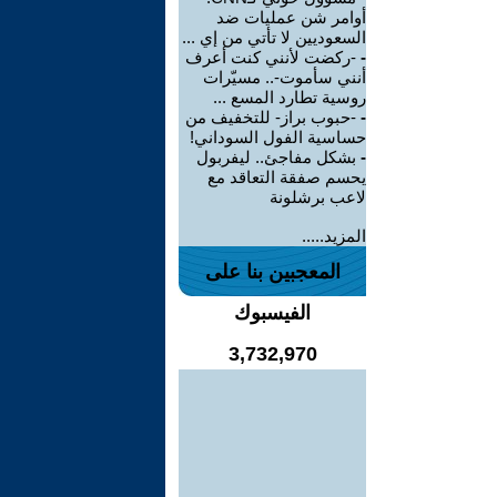
أوامر شن عمليات ضد
السعوديين لا تأتي من إي ...
-
-ركضت لأنني كنت أعرف
أنني سأموت-.. مسيّرات
روسية تطارد المسع ...
-
-حبوب براز- للتخفيف من
حساسية الفول السوداني!
-
بشكل مفاجئ.. ليفربول
يحسم صفقة التعاقد مع
لاعب برشلونة
المزيد.....
المعجبين بنا على
الفيسبوك
3,732,970