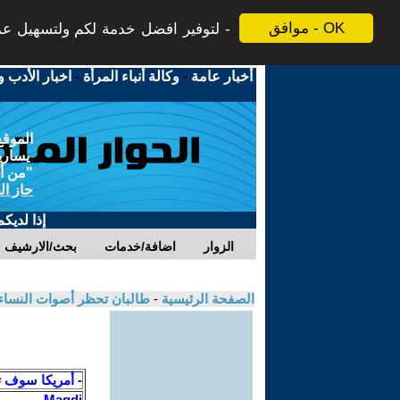
موافق - OK
لتوفير افضل خدمة لكم ولتسهيل عملي
أخبار عامة
-
وكالة أنباء المرأة
-
اخبار الأدب و
الموقع
يسارية
"من أج
حاز ال
إذا لديك
الزوار
اضافة/خدمات
بحث/الارشيف
الصفحة الرئيسية
-
طالبان تحظر أصوات النساء
- أمريكا سوف ت
Magdi