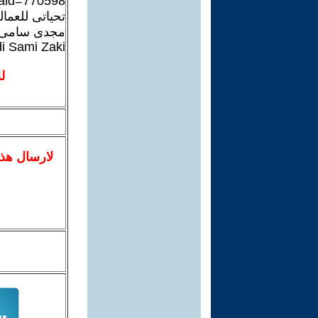
?aid=770598
تحياتى للعمال
مجدى سامى
i Sami Zaki
ل
لا
رسال
هذ