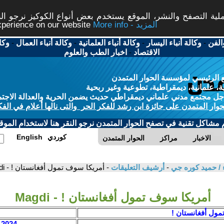
ة التصفح والنشر، الموقع يستخدم بعض أنواع الكوكيز نرجو النق
More info - المزيد
experience on our website
الفن
-
وكالة أنباء اليسار
-
وكالة أنباء العلمانية
-
وكالة أنباء العمال
-
وكا
الاقتصاد
-
اخبار الطب والعلوم
 الرئيسي لمؤسسة الحوار المتمدن
، علمانية، ديمقراطية، تطوعية وغير ربحية
ل مجتمع مدني علماني ديمقراطي حديث يضمن الحرية والعدالة الاجتم
حوار المتمدن على جائزة ابن رشد للفكر الحر والتى نالها أعلام في الفك
م مشاكل تقنية في تصفح الحوار المتمدن نرجو النقر هنا لاستخدام الموقع
كوردي
English
الاخبار
مراكز
الحوار المتمدن
 / حميد كوره جي
-
أرشيف التعليقات
- أمريكا سوف تمول أفغانستان ! - Magdi
أمريكا سوف تمول أفغانستان ! - Magdi
مول أفغانستان !
2024 / 9 / 7 - 13:01