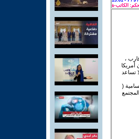
حكم: الكاتب-ة
قارب ،
أمريكا
ذا لا تساعد
امية (
 المجتمع