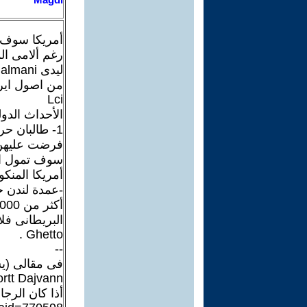
أمريكا سوف ت
رغم ألامى ال
ليدى Abnousse Shalmani -
من اصول ايرانية ه
Lci
الأحداث الدول
1- طالبان ح
فرضت عليهن 
أمريكا المنك
-عمدة لندن خ
البريطانى فل
Ghetto .
--
فى مقالى (يس
tt Dajvann:
أذا كان الرج