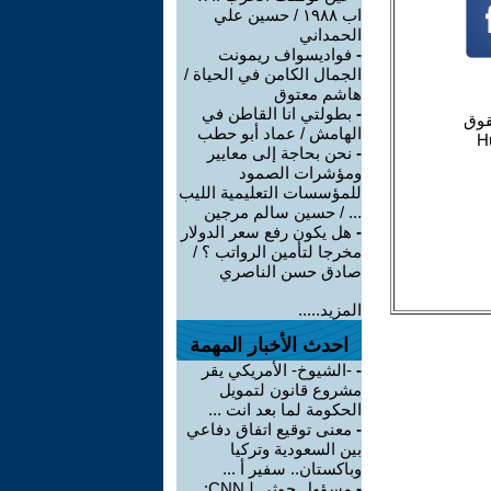
اب ١٩٨٨ / حسين علي
الحمداني
-
فواديسواف ريمونت
الجمال الكامن في الحياة /
هاشم معتوق
-
بطولتي انا القاطن في
الهامش / عماد أبو حطب
-
نحن بحاجة إلى معايير
ومؤشرات الصمود
للمؤسسات التعليمية الليب
... / حسين سالم مرجين
-
هل يكون رفع سعر الدولار
مخرجا لتأمين الرواتب ؟ /
صادق حسن الناصري
المزيد.....
احدث الأخبار المهمة
-
-الشيوخ- الأمريكي يقر
مشروع قانون لتمويل
الحكومة لما بعد انت ...
-
معنى توقيع اتفاق دفاعي
بين السعودية وتركيا
وباكستان.. سفير أ ...
-
مسؤول حوثي لـCNN: