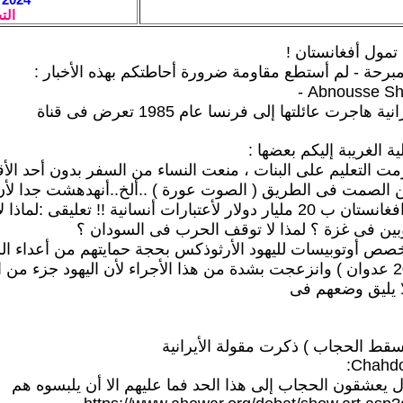
الت
مول أفغانستان !
مبرحة - لم أستطع مقاومة ضرورة أحاطتكم بهذه الأخبار :
اجرت عائلتها إلى فرنسا عام 1985 تعرض فى قناة
ية الغريبة إليكم بعضها :
رمت التعليم على البنات ، منعت النساء من السفر بدون أحد الأ
الصمت فى الطريق ( الصوت عورة ) ..ألخ..أنهدهشت جدا لأن 
سوف تمول افغانستان ب 20 مليار دولار لأعتبارات أنسانية !! تعليقى :لما
وبين فى غزة ؟ لمذا لا توقف الحرب فى السودان ؟
صص أوتوبيسات لليهود الأرثوذكس بحجة حمايتهم من أعداء الس
أكثر من 2000 عدوان ) وانزعجت بشدة من هذا الأجراء لأن اليهود جزء من
ا يليق وضعهم فى
قط الحجاب ) ذكرت مقولة الأيرانية
Chahdor
ال يعشقون الحجاب إلى هذا الحد فما عليهم الا أن يلبسوه هم