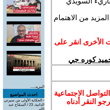
قاريء السويدي
لمزيد من الاهتمام
ت الأخرى انقر على
 حميد كوره جي
المزيد.....
لتواصل الاجتماعية
احدث المواضيع
نرجو النقر أدناه
-
الحكاية الأولى من سيرتي
الذاتية، 23 / السمّاح عبد
الله