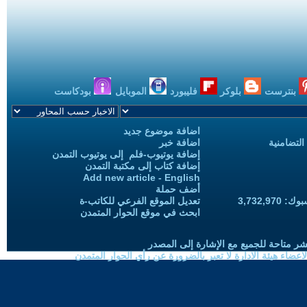
بنترست
بلوكر
فليبورد
الموبايل
بودكاست
اضافة موضوع جديد
التضامنية
اضافة خبر
إضافة يوتيوب-فلم إلى يوتيوب التمدن
إضافة كتاب إلى مكتبة التمدن
Add new article - English
أضف حملة
3,732,97
تعديل الموقع الفرعي للكاتب-ة
ابحث في موقع الحوار المتمدن
شر متاحة للجميع مع الإشارة إلى المصدر
ضاء هيئة الادارة لا تعبر بالضرورة عن رأي الحوار المتمدن