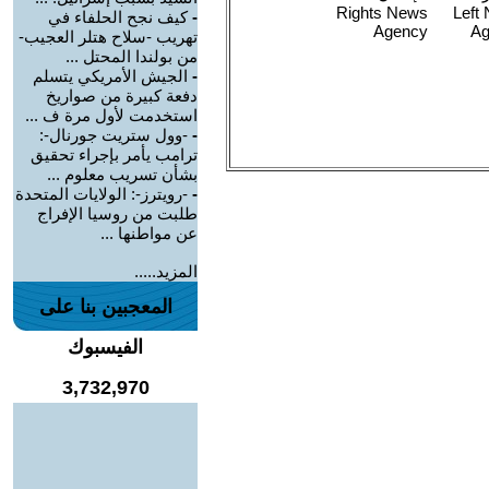
-
كيف نجح الحلفاء في
تهريب -سلاح هتلر العجيب-
من بولندا المحتل ...
-
الجيش الأمريكي يتسلم
دفعة كبيرة من صواريخ
استخدمت لأول مرة ف ...
-
-وول ستريت جورنال-:
ترامب يأمر بإجراء تحقيق
بشأن تسريب معلوم ...
-
-رويترز-: الولايات المتحدة
طلبت من روسيا الإفراج
عن مواطنها ...
المزيد.....
المعجبين بنا على
الفيسبوك
3,732,970