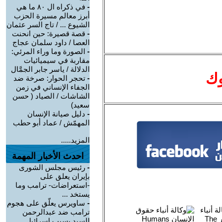
-
في ذكراه ال ٨٠ ما هي
أبرز معالم مسيرة الحزب
الشيوع ... / تاج السر عثمان
-
قصة قصيرة: حين انحنت
العصا / داود سلمان عجاج
-
الصورة وما وراء المرئي:
مقاربة في سيميائيات
الدلالة / ياسر جابر الجمَّال
وك
-
تحجر الحوار: صرخة ضد
الجفاء الإنساني في زمن
الشاشات / الصياد ‏( حسن
سعيد‏)
-
دليل صيانة الإنسان
المهمّش / عماد أبو حطب
المزيد.....
احدث الأخبار المهمة
-
رئيس مجلس الشورى
بإيران يعلق على
-استعراضات- ترامب وما
يستخد ...
-
ساويرس يعلّق على هجوم
ترامب ضد عبدالرحمن
السيد بسبب إسرائيل. ...