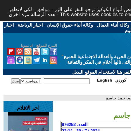
 أنواع الكوكيز نرجو النقر على الزر - موافق - لكي لاتظهر
This website uses cookies to ensure you ge
وكالة أنباء العمال
-
وكالة أنباء حقوق الإنسان
-
اخبار الرياضة
-
اخبار
لوم
التبرع للموقع - ادعمونا
حرية والعدالة الاجتماعية للجميع
"
تى نالها أعلام في الفكر والثقافة
قر هنا لاستخدام الموقع البديل
كوردي
English
رضا حمد جاسم
اخر الافلام
 جاسم
العدد: 876252
2024 / 7 / 30 - 22:14