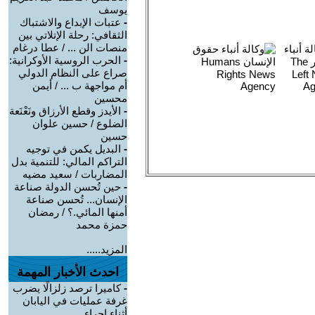
يوسف
-
عتبات الإبداع والاشتباك
الثقافي: رحلة الإتلاتي بين
منصات الن ... / عطا درغام
-
الحرب الروسية الأوكرانية:
صراع على النظام الدولي
أم مواجهة ب ... / أيمن
محسين
-
الأيدز وقطع الأرزاق ونَعْنَعة
الضلوع / حسين علوان
حسين
-
البديل يكمن في توجيه
التراكم المالي: للتنمية بدل
المضاربات / سعيد مضيه
-
حين تُحسن الدولة صناعة
الإنسان... تُحسن صناعة
أمنها المائي.؟ / رمضان
حمزة محمد
المزيد.....
احدث الأخبار المهمة
-
كاميرا ترصد زلزالًا يضرب
غرفة عمليات في اليابان
أثناء إجراء ...