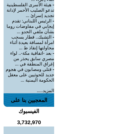
-
هيئة الأسرى الفلسطينية
تدعو الصليب الأحمر لإدانة
تجديد إسرائ ...
-
الرئيس اللبناني: تقدم
إيجابي في مفاوضات روما
بشأن ملفي الحدو ...
-
التشيك.. قطار يسحب
امرأة لمسافة بعيدة أثناء
محاولتها إنقاذ ط ...
-
بعد -اتفاقية مكة-.. لواء
مصري سابق يحذر من
إغراق المنطقة في ...
-
قتلى ومصابون في هجوم
جديد للحوثيين على معقل
الحكومة اليمنية ...
المزيد.....
المعجبين بنا على
الفيسبوك
3,732,970