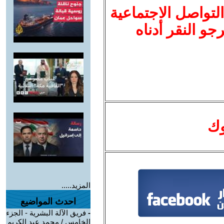
لتواصل الاجتماعية
نرجو النقر أدناه
وك
المزيد.....
احدث المواضيع
-
فريق الآلة البشرية - الجزء
الخامس / محمد عبد الكريم