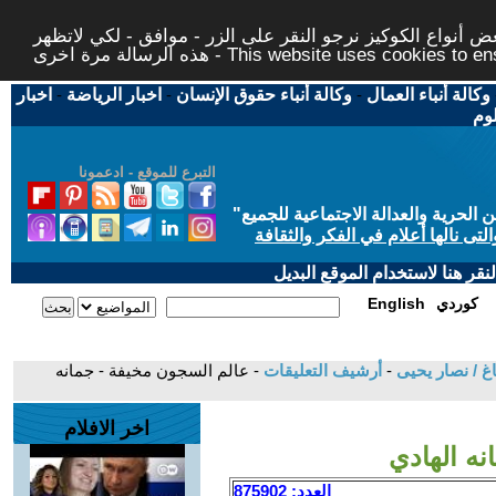
 أنواع الكوكيز نرجو النقر على الزر - موافق - لكي لاتظهر
This website uses cookies to ensure you ge
وكالة أنباء العمال
-
وكالة أنباء حقوق الإنسان
-
اخبار الرياضة
-
اخبار
لوم
التبرع للموقع - ادعمونا
حرية والعدالة الاجتماعية للجميع
"
تى نالها أعلام في الفكر والثقافة
قر هنا لاستخدام الموقع البديل
كوردي
English
غ / نصار يحيى
-
أرشيف التعليقات
- عالم السجون مخيفة - جمانه
اخر الافلام
ه الهادي
العدد: 875902