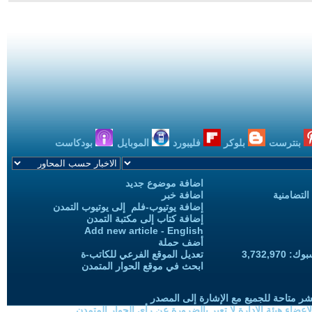
بنترست
بلوكر
فليبورد
الموبايل
بودكاست
اضافة موضوع جديد
التضامنية
اضافة خبر
إضافة يوتيوب-فلم إلى يوتيوب التمدن
إضافة كتاب إلى مكتبة التمدن
Add new article - English
أضف حملة
3,732,97
تعديل الموقع الفرعي للكاتب-ة
ابحث في موقع الحوار المتمدن
شر متاحة للجميع مع الإشارة إلى المصدر
ضاء هيئة الادارة لا تعبر بالضرورة عن رأي الحوار المتمدن